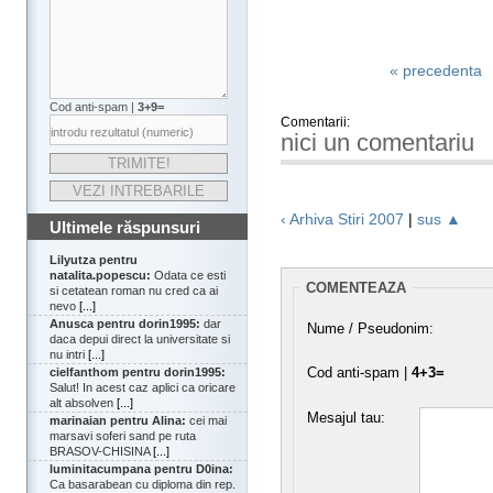
« precedenta
Cod anti-spam |
3+9=
Comentarii:
nici un comentariu
‹ Arhiva Stiri 2007
|
sus ▲
Ultimele răspunsuri
Lilyutza pentru
natalita.popescu:
Odata ce esti
COMENTEAZA
si cetatean roman nu cred ca ai
nevo
[...]
Anusca pentru dorin1995:
dar
Nume / Pseudonim:
daca depui direct la universitate si
nu intri
[...]
Cod anti-spam |
4+3=
cielfanthom pentru dorin1995:
Salut! In acest caz aplici ca oricare
alt absolven
[...]
Mesajul tau:
marinaian pentru Alina:
cei mai
marsavi soferi sand pe ruta
BRASOV-CHISINA
[...]
luminitacumpana pentru D0ina:
Ca basarabean cu diploma din rep.