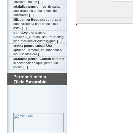
Moldova , nu e n
[...]
adaiulica pentru nicu_d:
salut,
anul trecut nu a fost nevoie de
echivalare
[...]
lilik pentru Bogdanpop:
si tu ai
scos vreodata bani de pe siteul
2
asta?
[...]
donici.vyiorel pentru
Ciobanu_V:
Buna, lasa-mi un msg
pe e-mail donici.vyiorel@gmai
[...]
crinna pentru larisa2726:
aproape 10 media, ca sunt doar 5
locuri la mastera
[...]
adaiulica pentru Cornel:
deci poti
in acest caz sa aplici pentru un
liceu/c
[...]
Perteneri media
Zilele Basarabiei