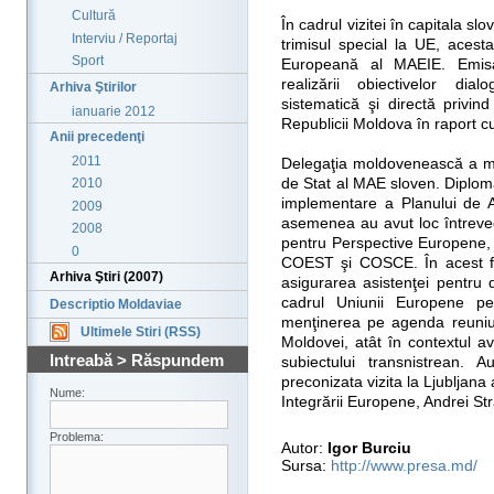
Cultură
În cadrul vizitei în capitala sl
Interviu / Reportaj
trimisul special la UE, acest
Sport
Europeană al MAEIE. Emisa
realizării obiectivelor dia
Arhiva Ştirilor
sistematică şi directă privind
ianuarie 2012
Republicii Moldova în raport 
Anii precedenţi
2011
Delegaţia moldovenească a mai
de Stat al MAE sloven. Diploma
2010
implementare a Planului de 
2009
asemenea au avut loc întreved
2008
pentru Perspective Europene, 
0
COEST şi COSCE. În acest fo
Arhiva Ştiri (2007)
asigurarea asistenţei pentru 
cadrul Uniunii Europene pe 
Descriptio Moldaviae
menţinerea pe agenda reuniuni
Ultimele Stiri (RSS)
Moldovei, atât în contextul av
Intreabă > Răspundem
subiectului transnistrean. 
preconizata vizita la Ljubljana
Nume:
Integrării Europene, Andrei Str
Problema:
Autor:
Igor Burciu
Sursa:
http://www.presa.md/