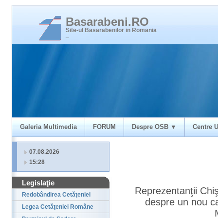
Basarabeni.RO
Site-ul Basarabenilor in Romania
_
Galeria Multimedia
FORUM
Despre OSB ▼
Centre U
07.08.2026
15:28
Legislaţie
Reprezentanţii Chiş
Redobândirea Cetăţeniei
despre un nou cadr
Legea Cetăţeniei Române