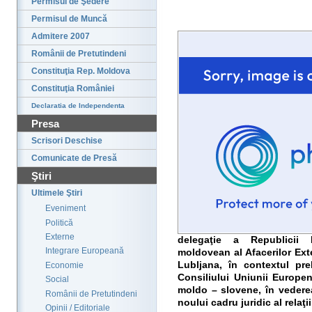
Permisul de Şedere
Permisul de Muncă
Admitere 2007
Românii de Pretutindeni
Constituţia Rep. Moldova
Constituţia României
Declaratia de Independenta
Presa
Scrisori Deschise
Comunicate de Presă
Ştiri
Ultimele Ştiri
Eveniment
Politică
Externe
delegaţie a Republicii
Integrare Europeană
moldovean al Afacerilor Exte
Lubljana, în contextul pre
Economie
Consiliului Uniunii Europen
Social
moldo – slovene, în vederea
Românii de Pretutindeni
noului cadru juridic al relaţi
Opinii / Editoriale