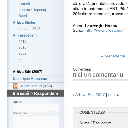
că o altă prioritate prevede f
Cultură
aflate în patrimoniul ANT. Pân
Interviu / Reportaj
20% dintre immobile, transmi
Sport
Arhiva Ştirilor
Autor:
Laurenţiu Hossu
ianuarie 2012
Sursa:
http://www.presa.md/
Anii precedenţi
2011
2010
2009
« precedenta
2008
0
Comentarii:
Arhiva Ştiri (2007)
nici un comentariu
Descriptio Moldaviae
Ultimele Stiri (RSS)
Intreabă > Răspundem
‹ Arhiva Stiri 2007
|
sus ▲
Nume:
COMENTEAZA
Problema:
Nume / Pseudonim: