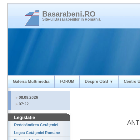
Basarabeni.RO
Site-ul Basarabenilor in Romania
_
Galeria Multimedia
FORUM
Despre OSB ▼
Centre U
08.08.2026
07:22
Legislaţie
ANT 
Redobândirea Cetăţeniei
Legea Cetăţeniei Române