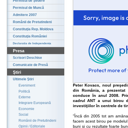
Permisul de Şedere
Permisul de Muncă
Admitere 2007
Românii de Pretutindeni
Constituţia Rep. Moldova
Constituţia României
Declaratia de Independenta
Presa
Scrisori Deschise
Comunicate de Presă
Ştiri
Ultimele Ştiri
Peter Kovacs, noul preşedin
Eveniment
din România, a prezentat as
Politică
conduce în anul 2008. Pri
Externe
cadrul ANT a unui birou d
Integrare Europeană
investiţiilor în centrele de ti
Economie
Social
"Încă din 2005 tot am amâna
Românii de Pretutindeni
facem acest birou pe modelul
buni şi cu rezultate foarte b
Opinii / Editoriale