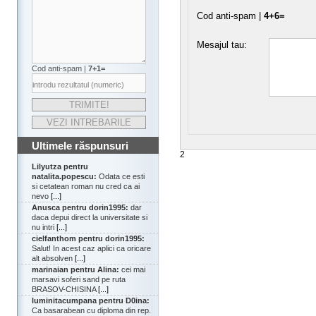
Cod anti-spam |
4+6=
Mesajul tau:
Cod anti-spam |
7+1=
Ultimele răspunsuri
2
Lilyutza pentru
natalita.popescu:
Odata ce esti
si cetatean roman nu cred ca ai
nevo
[...]
Anusca pentru dorin1995:
dar
daca depui direct la universitate si
nu intri
[...]
cielfanthom pentru dorin1995:
Salut! In acest caz aplici ca oricare
alt absolven
[...]
marinaian pentru Alina:
cei mai
marsavi soferi sand pe ruta
BRASOV-CHISINA
[...]
luminitacumpana pentru D0ina:
Ca basarabean cu diploma din rep.