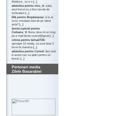
Moldova , nu e n
[...]
adaiulica pentru nicu_d:
salut,
anul trecut nu a fost nevoie de
echivalare
[...]
lilik pentru Bogdanpop:
si tu ai
scos vreodata bani de pe siteul
asta?
[...]
donici.vyiorel pentru
Ciobanu_V:
Buna, lasa-mi un msg
pe e-mail donici.vyiorel@gmai
[...]
crinna pentru larisa2726:
aproape 10 media, ca sunt doar 5
locuri la mastera
[...]
adaiulica pentru Cornel:
deci poti
in acest caz sa aplici pentru un
liceu/c
[...]
Perteneri media
Zilele Basarabiei