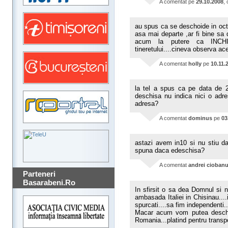
A comentat
pe
29.10.2008
,
au spus ca se deschoide in oct
asa mai departe ,ar fi bine sa
acum la putere ca INCHI
tineretului....cineva observa ac
A comentat
holly
pe
10.11.
la tel a spus ca pe data de 2 
deschisa nu indica nici o adr
adresa?
A comentat
dominus
pe
03
astazi avem in10 si nu stiu 
spuna daca edeschisa?
A comentat
andrei cioban
Parteneri
Basarabeni.Ro
In sfirsit o sa dea Domnul si n
ambasada Italiei in Chisinau...
spurcati....sa fim independenti
Macar acum vom putea deschid
Romania...platind pentru transpo