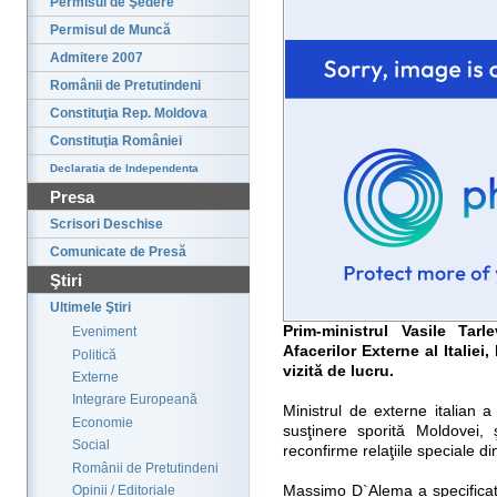
Permisul de Şedere
Permisul de Muncă
Admitere 2007
Românii de Pretutindeni
Constituţia Rep. Moldova
Constituţia României
Declaratia de Independenta
Presa
Scrisori Deschise
Comunicate de Presă
Ştiri
Ultimele Ştiri
Prim-ministrul Vasile Tar
Eveniment
Afacerilor Externe al Italie
Politică
vizită de lucru.
Externe
Integrare Europeană
Ministrul de externe italian a
Economie
susţinere sporită Moldovei, 
Social
reconfirme relaţiile speciale di
Românii de Pretutindeni
Massimo D`Alema a specificat 
Opinii / Editoriale