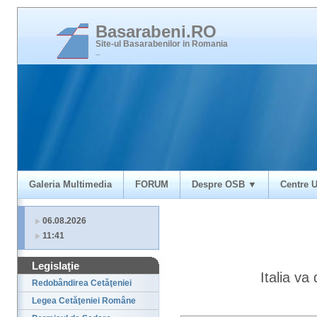
Basarabeni.RO
Site-ul Basarabenilor in Romania
_
Galeria Multimedia
FORUM
Despre OSB ▼
Centre U
06.08.2026
11:41
Legislaţie
Italia v
Redobândirea Cetăţeniei
Legea Cetăţeniei Române