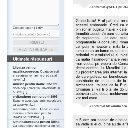
A comentat
QWERT
pe
09.
Gratie Italia! E al patrulea a
acestei ambasade. Cred ca ce
Cod anti-spam |
1+5=
binisor in bugetul Italiei - cat
Inmultiti acesti 75 euro cu cif
de saptamani. Iar cate sute 
programarile la consulatul rom
cel putin o noapte si mita la 
jumulea ca un baron cu sutele d
teritoriul mustruluindu-i si inj
Ultimele răspunsuri
ca mafia italiano-romana e ves
mai vedea pe vipera de Consu
Lilyutza pentru
decat confratii lui Musolini. L
natalita.popescu:
Odata ce esti
cu programarea prin internet la 
si cetatean roman nu cred ca ai
de care puteau sa beneficeze
nevo
[...]
contributie de mita ce de la
Anusca pentru dorin1995:
dar
Ambasada Italiana de la Bucu
daca depui direct la universitate si
Chisinau si va fi o zi de doli
nu intri
[...]
potrivita natie decat moldovenii
cielfanthom pentru dorin1995:
vor mai avea.
Salut! In acest caz aplici ca oricare
alt absolven
[...]
A comentat
Alexandra cea
marinaian pentru Alina:
cei mai
marsavi soferi sand pe ruta
BRASOV-CHISINA
[...]
e Super, am scapat de o belea, 
luminitacumpana pentru D0ina:
sa vada si ei cu cine au de a fa
Ca basarabean cu diploma din rep.