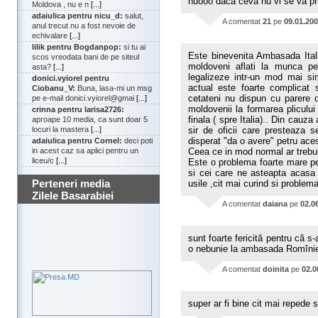
huooo daca ceva nu vi se va pri
Moldova , nu e n
[...]
adaiulica pentru nicu_d:
salut,
A comentat
21
pe
09.01.20
anul trecut nu a fost nevoie de
echivalare
[...]
lilik pentru Bogdanpop:
si tu ai
Este binevenita Ambasada Itali
scos vreodata bani de pe siteul
moldoveni aflati la munca pe t
asta?
[...]
legalizeze intr-un mod mai sim
donici.vyiorel pentru
actual este foarte complicat 
Ciobanu_V:
Buna, lasa-mi un msg
cetateni nu dispun cu parere d
pe e-mail donici.vyiorel@gmai
[...]
moldovenii la formarea pliculu
crinna pentru larisa2726:
finala ( spre Italia).. Din cauz
aproape 10 media, ca sunt doar 5
locuri la mastera
[...]
sir de oficii care presteaza 
disperat "da o avere" petru aces
adaiulica pentru Cornel:
deci poti
in acest caz sa aplici pentru un
Ceea ce in mod normal ar trebui 
liceu/c
[...]
Este o problema foarte mare pent
si cei care ne asteapta acasa
Perteneri media
usile ,cit mai curind si problema
Zilele Basarabiei
A comentat
daiana
pe
02.0
sunt foarte fericită pentru că s-
o nebunie la ambasada Romîniei
A comentat
doinita
pe
02.0
super ar fi bine cit mai repede