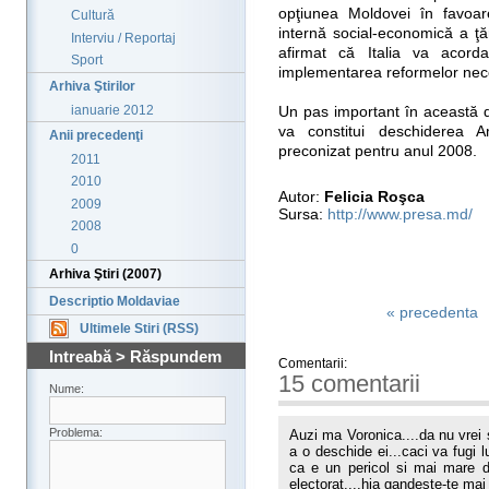
opţiunea Moldovei în favoar
Cultură
internă social-economică a ţăr
Interviu / Reportaj
afirmat că Italia va acord
Sport
implementarea reformelor nece
Arhiva Ştirilor
ianuarie 2012
Un pas important în această dir
va constitui deschiderea A
Anii precedenţi
preconizat pentru anul 2008.
2011
2010
Autor:
Felicia Roşca
2009
Sursa:
http://www.presa.md/
2008
0
Arhiva Ştiri (2007)
Descriptio Moldaviae
« precedenta
Ultimele Stiri (RSS)
Intreabă > Răspundem
Comentarii:
15 comentarii
Nume:
Problema:
Auzi ma Voronica....da nu vrei s
a o deschide ei...caci va fugi l
ca e un pericol si mai mare d
electorat....hia gandeste-te mai