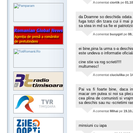
A comentat
ciortik
pe
01.10
da Doamne so deschida odata am
fuga totzi din tzara cui ii ma
sa stea in md sa fie ei patriotzii 
A comentat
busygirl
pe
08.
ei bine,pina la urma s-a desch
este undeva o informatie oficia
cine stie va rog scrieti!!!!
multumesc!
A comentat
ciuciulika
pe
1
Pai va fi foarte bine, daca 
macar om putea si noi sa plec
cea plina de comunisti si vrajm
sa deschis sau nu -scrietimi ra
A comentat
Mihai
pe
19.10
minsiuni cu iapa