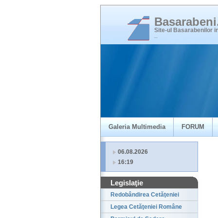
Basaraben
Site-ul Basarabenilor 
_
Galeria Multimedia
FORUM
06.08.2026
16:19
Legislaţie
Redobândirea Cetăţeniei
Legea Cetăţeniei Române