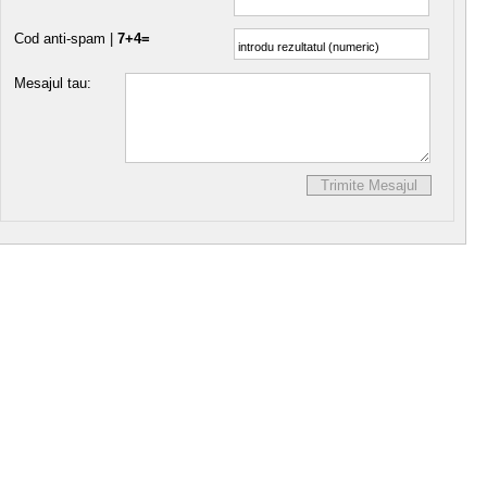
Cod anti-spam |
7+4=
Mesajul tau: