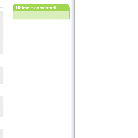
Ultimele comentarii
e
e
-
e
e
u