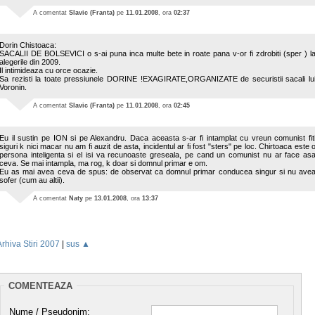
A comentat
Slavic (Franta)
pe
11.01.2008
, ora
02:37
Dorin Chistoaca:
SACALII DE BOLSEVICI o s-ai puna inca multe bete in roate pana v-or fi zdrobiti (sper ) l
alegerile din 2009.
Il intimideaza cu orce ocazie.
Sa rezisti la toate pressiunele DORINE !EXAGIRATE,ORGANIZATE de securistii sacali lu
Voronin.
A comentat
Slavic (Franta)
pe
11.01.2008
, ora
02:45
Eu il sustin pe ION si pe Alexandru. Daca aceasta s-ar fi intamplat cu vreun comunist fit
siguri k nici macar nu am fi auzit de asta, incidentul ar fi fost "sters" pe loc. Chirtoaca este 
persona inteligenta si el isi va recunoaste greseala, pe cand un comunist nu ar face as
ceva. Se mai intampla, ma rog, k doar si domnul primar e om.
Eu as mai avea ceva de spus: de observat ca domnul primar conducea singur si nu ave
sofer (cum au altii).
A comentat
Naty
pe
13.01.2008
, ora
13:37
Arhiva Stiri 2007
|
sus ▲
COMENTEAZA
Nume / Pseudonim: