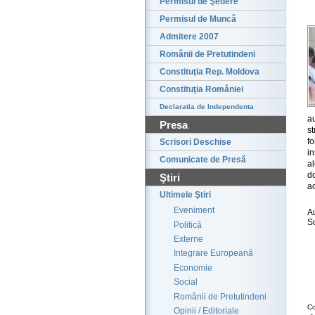
Permisul de Şedere
Permisul de Muncă
Admitere 2007
Românii de Pretutindeni
Constituţia Rep. Moldova
Constituţia României
Declaratia de Independenta
a
Presa
st
fo
Scrisori Deschise
in
Comunicate de Presă
a
do
Ştiri
ac
Ultimele Ştiri
Eveniment
A
S
Politică
Externe
Integrare Europeană
Economie
Social
Românii de Pretutindeni
Co
Opinii / Editoriale