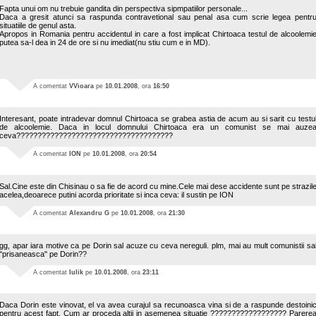
Fapta unui om nu trebuie gandita din perspectiva sipmpatiilor personale...
Daca a gresit atunci sa raspunda contravetional sau penal asa cum scrie legea pentr
situatiile de genul asta.
Apropos in Romania pentru accidentul in care a fost implicat Chirtoaca testul de alcoolemi
putea sa-l dea in 24 de ore si nu imediat(nu stiu cum e in MD).
A comentat
VVioara
pe
10.01.2008
, ora
16:50
Interesant, poate intradevar domnul Chirtoaca se grabea astia de acum au si sarit cu testu
de alcoolemie. Daca in locul domnului Chirtoaca era un comunist se mai auze
ceva?????????????????????????????????????
A comentat
ION
pe
10.01.2008
, ora
20:54
Sal.Cine este din Chisinau o sa fie de acord cu mine.Cele mai dese accidente sunt pe strazil
acelea,deoarece putini acorda prioritate si inca ceva: il sustin pe ION
A comentat
Alexandru G
pe
10.01.2008
, ora
21:30
gg, apar iara motive ca pe Dorin sal acuze cu ceva nereguli. plm, mai au mult comunistii sa
"prisaneasca" pe Dorin??
A comentat
Iulik
pe
10.01.2008
, ora
23:11
Daca Dorin este vinovat, el va avea curajul sa recunoasca vina si de a raspunde destoini
pentru acest fapt. Cum ar proceda altii in asemenea situatie ?????????????????? Parere