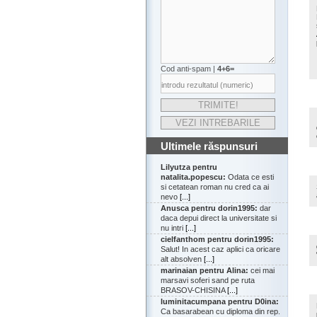
Cod anti-spam |
4+6=
Ultimele răspunsuri
Lilyutza pentru
natalita.popescu:
Odata ce esti
si cetatean roman nu cred ca ai
nevo
[...]
Anusca pentru dorin1995:
dar
daca depui direct la universitate si
nu intri
[...]
cielfanthom pentru dorin1995:
Salut! In acest caz aplici ca oricare
alt absolven
[...]
marinaian pentru Alina:
cei mai
marsavi soferi sand pe ruta
BRASOV-CHISINA
[...]
luminitacumpana pentru D0ina:
Ca basarabean cu diploma din rep.