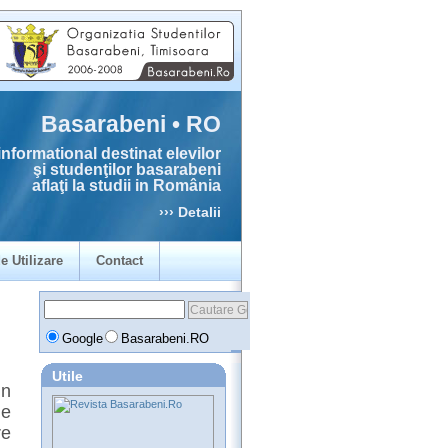
Basarabeni • RO
informational destinat elevilor
şi studenţilor basarabeni
aflaţi la studii in România
››› Detalii
e Utilizare
Contact
Google
Basarabeni.RO
Utile
un
de
re