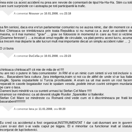
mea este ca acest accident nu prea are nevoie de comentarii de tipul Ha-Ha-Ha. Stim cu toti
care sunt surprizele ce-i asteapta pe toti participantii la trafic.
A comentat
Nicusor
pe
10.01.2008
, ora
23:18
sa fim seriosi, daca era vre'un parlamentar comunist nu se auzea nimic, dar din moment ce 
fost Chirtoaca se trimbitzeaza prin toata Republica si nu numai ca a avut un accident d
masina, si il mai numesc "grav" ... grav se foloseste in momentul in care au fost si victim
(Doamne fereste! ) ... a incalcat omul regulile de circulatie, va plati pentru acest lucru, acum
sa trecem mai departe la alte lucruri mult mai importante decat un simplu accident rutier ... ;)
O zi buna
A comentat
DuCeSa
pe
10.01.2008
, ora
23:23
chiritoaca chiritoaca!!! cit mie de mila de el !!!!
nu are nici o putere in fata comunistelor .In RM el e un nimic cum sinteti si voi toti inclusiv s
eu... Basarabeni fara cultura ,fara inteligenta,traim si noi ca de altfel de unde sI-ar lua Itali
slugile, Spania ospataritele si Turcia prostituatele. A eram sa uit mai avem un rost face
reparatii in casele bogatasilor rusi le spalam vesela ,podele intrun cuvint stringem murdari
pe care o lasa.
Oameni buni mindriti-va ca sunteti urmasi lui Stefan Cel Mare !!!!!
stramosi se mindresc ca ati devenit slugile Rusilor ,Spaniolilor si Italienilor.
Stefan Cel Mare se mindreste cu Romanii cind vede cum ei ii discrimineaza pe fratii lo
basarabeni!!!!!!!!!!!
A comentat
lera
pe
11.01.2008
, ora
00:20
Eu cred ca accidentul a fost organizat,INSTRUMENTAT ! dar cati dusmani are in guver
,care si-asi dori s-ai vada capul pe tejgea. El e minoritar ca functionar inalt al statulu
inconjurat de lupi bolsevici.