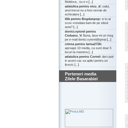
Moldova , nu e n
[...]
adaiulica pentru nicu_d:
salut,
anul trecut nu a fost nevoie de
echivalare
[...]
lilik pentru Bogdanpop:
si tu ai
scos vreodata bani de pe siteul
asta?
[...]
donici.vyiorel pentru
Ciobanu_V:
Buna, lasa-mi un msg
pe e-mail donici.vyiorel@gmai
[...]
crinna pentru larisa2726:
aproape 10 media, ca sunt doar 5
locuri la mastera
[...]
adaiulica pentru Cornel:
deci poti
in acest caz sa aplici pentru un
liceu/c
[...]
Perteneri media
Zilele Basarabiei