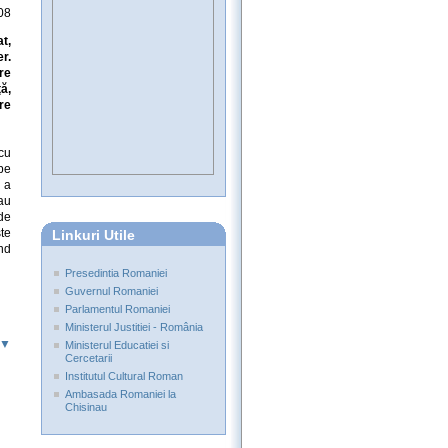
08
t,
r.
re
ă,
re
cu
pe
i a
 au
 de
te
Linkuri Utile
ind
Presedintia Romaniei
Guvernul Romaniei
Parlamentul Romaniei
Ministerul Justitiei - România
 ▼
Ministerul Educatiei si
Cercetarii
Institutul Cultural Roman
Ambasada Romaniei la
Chisinau