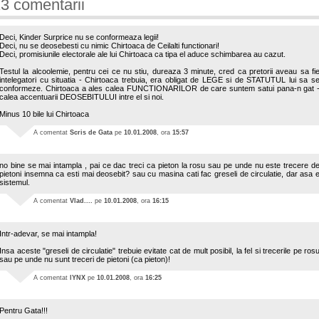
3 comentarii
Deci, Kinder Surprice nu se conformeaza legii!
Deci, nu se deosebesti cu nimic Chirtoaca de Ceilalti functionari!
Deci, promisiunile electorale ale lui Chirtoaca ca tipa el aduce schimbarea au cazut.
Testul la alcoolemie, pentru cei ce nu stiu, dureaza 3 minute, cred ca pretorii aveau sa fi
intelegatori cu situatia - Chirtoaca trebuia, era obligat de LEGE si de STATUTUL lui sa s
conformeze. Chirtoaca a ales calea FUNCTIONARILOR de care suntem satui pana-n gat 
calea accentuarii DEOSEBITULUI intre el si noi.
Minus 10 bile lui Chirtoaca
A comentat
Scris de Gata
pe
10.01.2008
, ora
15:57
no bine se mai intampla , pai ce dac treci ca pieton la rosu sau pe unde nu este trecere d
pietoni insemna ca esti mai deosebit? sau cu masina cati fac greseli de circulatie, dar asa 
sistemul.
A comentat
Vlad....
pe
10.01.2008
, ora
16:15
Intr-adevar, se mai intampla!
Insa aceste "greseli de circulatie" trebuie evitate cat de mult posibil, la fel si trecerile pe ros
sau pe unde nu sunt treceri de pietoni (ca pieton)!
A comentat
lYNX
pe
10.01.2008
, ora
16:25
Pentru Gata!!!