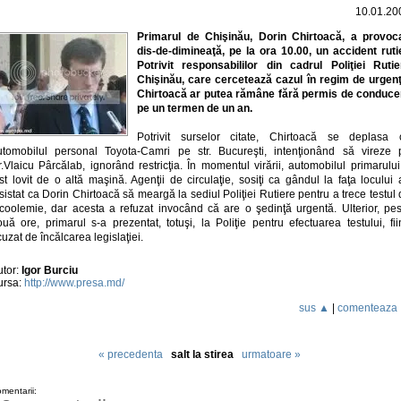
10.01.20
Primarul de Chişinău, Dorin Chirtoacă, a provoca
dis-de-dimineaţă, pe la ora 10.00, un accident rutie
Potrivit responsabililor din cadrul Poliţiei Rutie
Chişinău, care cercetează cazul în regim de urgenţ
Chirtoacă ar putea rămâne fără permis de conduce
pe un termen de un an.
Potrivit surselor citate, Chirtoacă se deplasa 
utomobilul personal Toyota-Camri pe str. Bucureşti, intenţionând să vireze 
r.Vlaicu Pârcălab, ignorând restricţia. În momentul virării, automobilul primarulu
st lovit de o altă maşină. Agenţii de circulaţie, sosiţi ca gândul la faţa locului
sistat ca Dorin Chirtoacă să meargă la sediul Poliţiei Rutiere pentru a trece testul
lcoolemie, dar acesta a refuzat invocând că are o şedinţă urgentă. Ulterior, pes
uă ore, primarul s-a prezentat, totuşi, la Poliţie pentru efectuarea testului, fi
uzat de încălcarea legislaţiei.
utor:
Igor Burciu
ursa:
http://www.presa.md/
sus ▲
|
comenteaza
« precedenta
salt la stirea
urmatoare »
mentarii: