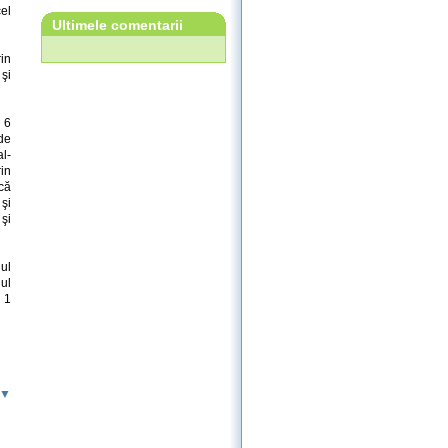
el
Ultimele comentarii
in
 şi
a 6
de
al-
in
ică
 şi
 şi
ul
ul
i 1
 ▼