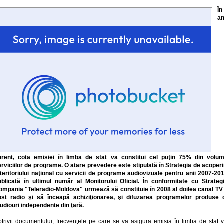
În
an
urent, cota emisiei în limba de stat va constitui cel puţin 75% din volum
erviciilor de programe. O atare prevedere este stipulată în Strategia de acoperi
 teritoriului naţional cu servicii de programe audiovizuale pentru anii 2007-201
ublicată în ultimul număr al Monitorului Oficial. În conformitate cu Strategi
ompania "Teleradio-Moldova" urmează să constituie în 2008 al doilea canal TV 
ost radio şi să înceapă achiziţionarea, şi difuzarea programelor produse 
tudiouri independente din ţară.
otrivit documentului, frecvenţele pe care se va asigura emisia în limba de stat v