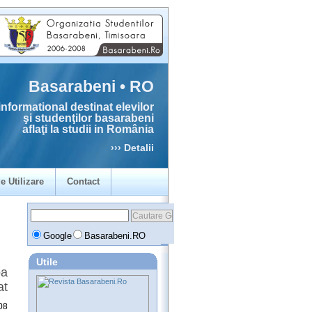
Basarabeni • RO
informational destinat elevilor
şi studenţilor basarabeni
aflaţi la studii in România
››› Detalii
e Utilizare
Contact
Google
Basarabeni.RO
Utile
ba
at
08