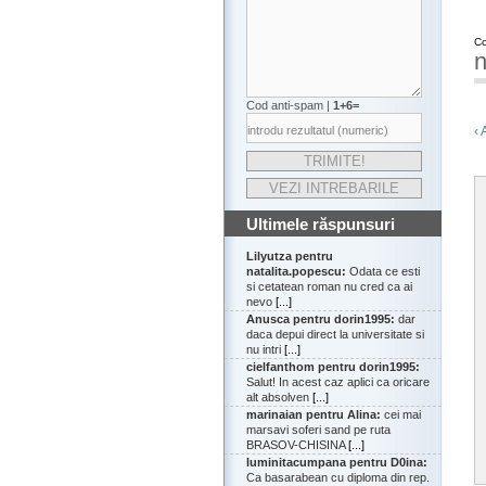
Co
n
Cod anti-spam |
1+6=
‹ 
Ultimele răspunsuri
Lilyutza pentru
natalita.popescu:
Odata ce esti
si cetatean roman nu cred ca ai
nevo
[...]
Anusca pentru dorin1995:
dar
daca depui direct la universitate si
nu intri
[...]
cielfanthom pentru dorin1995:
Salut! In acest caz aplici ca oricare
alt absolven
[...]
marinaian pentru Alina:
cei mai
marsavi soferi sand pe ruta
BRASOV-CHISINA
[...]
luminitacumpana pentru D0ina:
Ca basarabean cu diploma din rep.