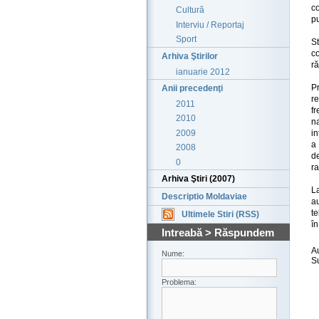
c
Cultură
pu
Interviu / Reportaj
Sport
S
co
Arhiva Ştirilor
ră
ianuarie 2012
Pr
Anii precedenţi
r
2011
fr
2010
n
2009
in
a 
2008
de
0
ra
Arhiva Ştiri (2007)
L
Descriptio Moldaviae
a
te
Ultimele Stiri (RSS)
în
Intreabă > Răspundem
A
Nume:
S
Problema: