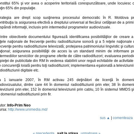
onstitui 65% şi vor avea o acoperire teritorială corespunzătoare, unde locuiesc c
ţin 65% din populaţie.
trategia are drept scop susţinerea procesului democratic în R. Moldova pr
ntribuţia la asigurarea efectivă a dreptului universal al fiecărui cetăţean de a primi
spândi informaţii, inclusiv prin intermediul programelor audiovizuale.
intre obiectivele documentului figurează identificarea posibilităţilor de creare 
eţele naţionale de frecvenţe pentru radiodifuziune sonoră şi a 5 reţele naţionale 
ecvenţe pentru radiodifuziune televizată; protejarea patrimoniului lingvistic şi cultur
aţional; asigurarea posibilităţii de acces la un standard minim de informare pr
termediilor serviciilor de programe oferite de către radiodifuzori; evaluarea period
pieţei de publicitate din RM în vederea stabilirii unor reguli echitabile de activitate
 concurenţă loială pentru toţi radiodifuzorii; implementarea eşalonată a televiziunii
diodifuziunii digitale etc.
a 1 ianuarie 2007, în RM activau 245 deţinători de licenţă în domeni
udiovizualului, dintre care 44 în domeniul radiodifuziunii prin eter, 38 în domeni
leviziunii prin eter, 152 în domeniul televiziunii prin cablu, 10 în sistemul MMDS ş
 domeniul radiodifuziunii prin fir.
utor:
Info-Prim Neo
ursa:
http://www.unimedia.md/
sus ▲
|
comenteaza
« precedenta
salt la stirea
urmatoare »