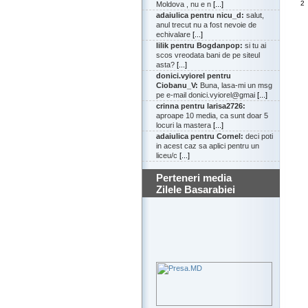
2
Moldova , nu e n
[...]
adaiulica pentru nicu_d:
salut,
anul trecut nu a fost nevoie de
echivalare
[...]
lilik pentru Bogdanpop:
si tu ai
scos vreodata bani de pe siteul
asta?
[...]
donici.vyiorel pentru
Ciobanu_V:
Buna, lasa-mi un msg
pe e-mail donici.vyiorel@gmai
[...]
crinna pentru larisa2726:
aproape 10 media, ca sunt doar 5
locuri la mastera
[...]
adaiulica pentru Cornel:
deci poti
in acest caz sa aplici pentru un
liceu/c
[...]
Perteneri media
Zilele Basarabiei