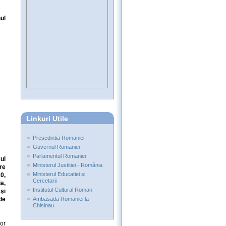
ul
Linkuri Utile
Presedintia Romaniei
Guvernul Romaniei
Parlamentul Romaniei
ul
Ministerul Justitiei - România
re
Ministerul Educatiei si
0,
Cercetarii
a,
Institutul Cultural Roman
şi
de
Ambasada Romaniei la
Chisinau
or