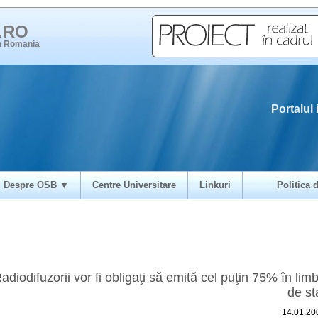
i.RO
in Romania
Portalul 
Despre OSB ▼
Centre Universitare
Linkuri
Politica d
adiodifuzorii vor fi obligaţi să emită cel puţin 75% în lim
de st
14.01.20