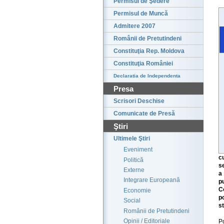
Permisul de Şedere
Permisul de Muncă
Admitere 2007
Românii de Pretutindeni
Constituţia Rep. Moldova
Constituţia României
Declaratia de Independenta
Presa
Scrisori Deschise
Comunicate de Presă
Ştiri
Ultimele Ştiri
Eveniment
c
Politică
s
Externe
a
Integrare Europeană
p
C
Economie
p
Social
s
Românii de Pretutindeni
Opinii / Editoriale
P