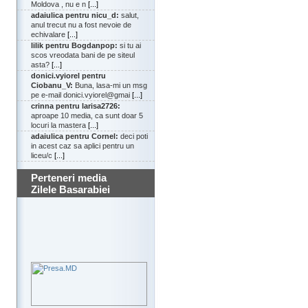
Moldova , nu e n
[...]
adaiulica pentru nicu_d:
salut,
anul trecut nu a fost nevoie de
echivalare
[...]
lilik pentru Bogdanpop:
si tu ai
scos vreodata bani de pe siteul
asta?
[...]
donici.vyiorel pentru
Ciobanu_V:
Buna, lasa-mi un msg
pe e-mail donici.vyiorel@gmai
[...]
crinna pentru larisa2726:
aproape 10 media, ca sunt doar 5
locuri la mastera
[...]
adaiulica pentru Cornel:
deci poti
in acest caz sa aplici pentru un
liceu/c
[...]
Perteneri media
Zilele Basarabiei