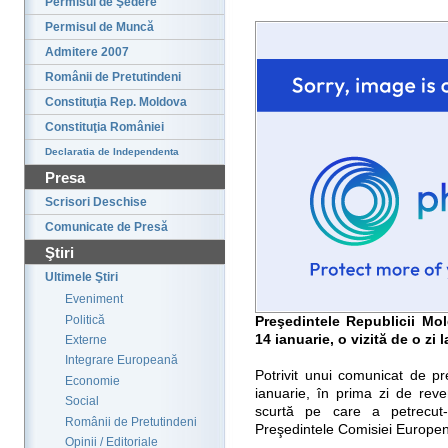
Permisul de Şedere
Permisul de Muncă
Admitere 2007
Românii de Pretutindeni
Constituţia Rep. Moldova
Constituţia României
Declaratia de Independenta
Presa
Scrisori Deschise
Comunicate de Presă
Ştiri
Ultimele Ştiri
Eveniment
Politică
Preşedintele Republicii Mol
14 ianuarie, o vizită de o zi 
Externe
Integrare Europeană
Potrivit unui comunicat de pr
Economie
ianuarie, în prima zi de reve
Social
scurtă pe care a petrecut-
Românii de Pretutindeni
Preşedintele Comisiei Europe
Opinii / Editoriale