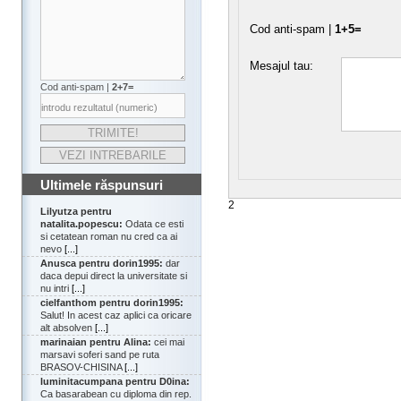
Cod anti-spam |
1+5=
Mesajul tau:
Cod anti-spam |
2+7=
Ultimele răspunsuri
2
Lilyutza pentru
natalita.popescu:
Odata ce esti
si cetatean roman nu cred ca ai
nevo
[...]
Anusca pentru dorin1995:
dar
daca depui direct la universitate si
nu intri
[...]
cielfanthom pentru dorin1995:
Salut! In acest caz aplici ca oricare
alt absolven
[...]
marinaian pentru Alina:
cei mai
marsavi soferi sand pe ruta
BRASOV-CHISINA
[...]
luminitacumpana pentru D0ina:
Ca basarabean cu diploma din rep.