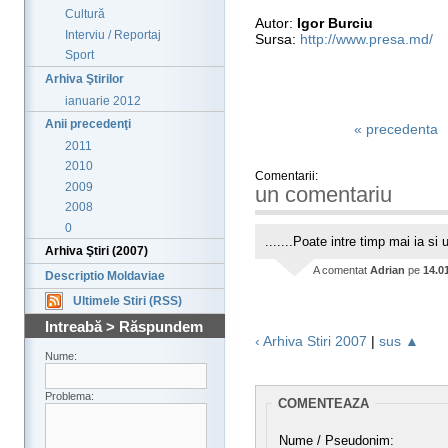
Cultură
Autor:
Igor Burciu
Interviu / Reportaj
Sursa:
http://www.presa.md/
Sport
Arhiva Ştirilor
ianuarie 2012
Anii precedenţi
« precedenta
2011
2010
Comentarii:
2009
un comentariu
2008
0
.......Poate intre timp mai ia si 
Arhiva Ştiri (2007)
A comentat
Adrian
pe
14.0
Descriptio Moldaviae
Ultimele Stiri (RSS)
Intreabă > Răspundem
‹ Arhiva Stiri 2007
|
sus ▲
Nume:
Problema:
COMENTEAZA
Nume / Pseudonim: