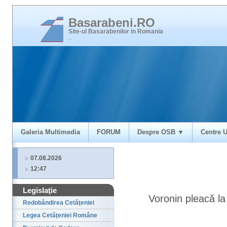
Basarabeni.RO
Site-ul Basarabenilor in Romania
_
Galeria Multimedia
FORUM
Despre OSB ▼
Centre U
07.08.2026
12:47
Legislaţie
Voronin pleacă la
Redobândirea Cetăţeniei
Legea Cetăţeniei Române