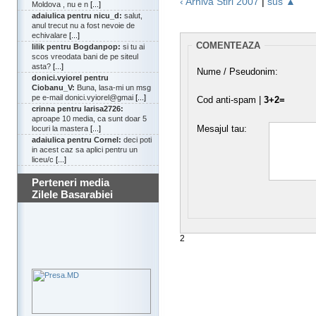
‹ Arhiva Stiri 2007
|
sus ▲
Moldova , nu e n
[...]
adaiulica pentru nicu_d:
salut,
anul trecut nu a fost nevoie de
echivalare
[...]
COMENTEAZA
lilik pentru Bogdanpop:
si tu ai
scos vreodata bani de pe siteul
asta?
[...]
Nume / Pseudonim:
donici.vyiorel pentru
Ciobanu_V:
Buna, lasa-mi un msg
pe e-mail donici.vyiorel@gmai
[...]
Cod anti-spam |
3+2=
crinna pentru larisa2726:
aproape 10 media, ca sunt doar 5
Mesajul tau:
locuri la mastera
[...]
adaiulica pentru Cornel:
deci poti
in acest caz sa aplici pentru un
liceu/c
[...]
Perteneri media
Zilele Basarabiei
2