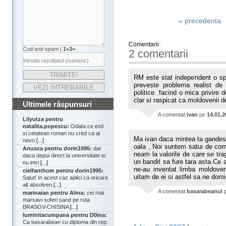
« precedenta
Comentarii:
Cod anti-spam |
1+3=
2 comentarii
RM este stat independent o spu
preveste problema realist de f
politice. facind o mica privire 
clar si raspicat ca moldovenii 
Ultimele răspunsuri
A comentat
ivan
pe
14.01.2
Lilyutza pentru
natalita.popescu:
Odata ce esti
si cetatean roman nu cred ca ai
Ma ivan daca mintea ta gandest
nevo
[...]
oala , Noi suntem satui de comun
Anusca pentru dorin1995:
dar
neam la valorile de care se tr
daca depui direct la universitate si
un bandit sa fure tara asta.Ce 
nu intri
[...]
ne-au inventat limba moldove
cielfanthom pentru dorin1995:
uitam de ei si astfel sa ne domi
Salut! In acest caz aplici ca oricare
alt absolven
[...]
A comentat
basarabeanul
marinaian pentru Alina:
cei mai
marsavi soferi sand pe ruta
BRASOV-CHISINA
[...]
luminitacumpana pentru D0ina:
Ca basarabean cu diploma din rep.