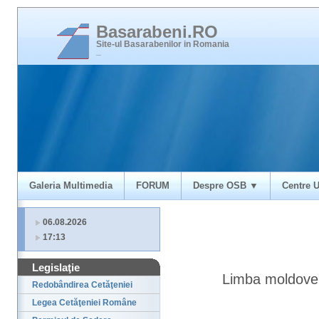
Basarabeni.RO
Site-ul Basarabenilor in Romania
_
Galeria Multimedia
FORUM
Despre OSB ▼
Centre U
06.08.2026
17:13
Legislaţie
Limba moldove
Redobândirea Cetăţeniei
Legea Cetăţeniei Române