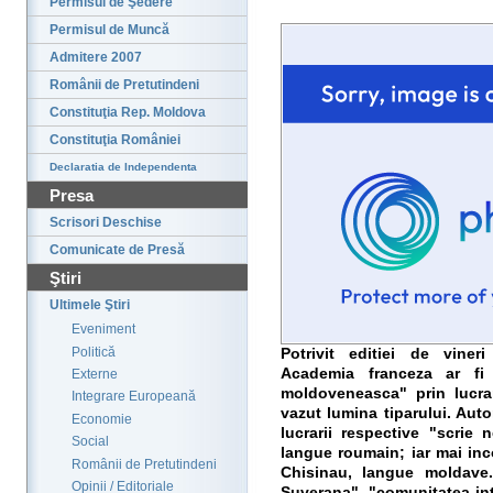
Permisul de Şedere
Permisul de Muncă
Admitere 2007
Românii de Pretutindeni
Constituţia Rep. Moldova
Constituţia României
Declaratia de Independenta
Presa
Scrisori Deschise
Comunicate de Presă
Ştiri
Ultimele Ştiri
Eveniment
Politică
Potrivit editiei de viner
Academia franceza ar fi 
Externe
moldoveneasca" prin lucra
Integrare Europeană
vazut lumina tiparului. Auto
Economie
lucrarii respective "scrie
Social
langue roumain; iar mai inc
Românii de Pretutindeni
Chisinau, langue moldave. 
Opinii / Editoriale
Suverana", "comunitatea int