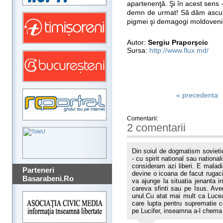
apartenenţă. Şi în acest sens
demn de urmat! Să dăm asculta
pigmei şi demagogi moldovenişt
Autor:
Sergiu Praporşcic
Sursa:
http://www.flux.md/
« precedenta
Comentarii:
2 comentarii
Din soiul de dogmatism sovietic 
- cu spirit national sau nation
consideram azi liberi. E maladia
Parteneri
devine o icoana de facut rugaci
Basarabeni.Ro
va ajunge la situatia jenanta 
careva sfinti sau pe Isus. A
unul.Cu atat mai mult ca Lucea
care lupta pentru suprematie 
pe Lucifer, inseamna a-l chema