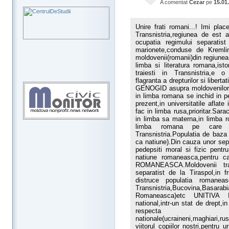
A comentat
Cezar
pe
15.01
Unire frati romani...! Imi pl
Transnistria,regiunea de est 
ocupatia regimului separatist 
marionete,conduse de Kremli
moldovenii(romanii)din regiunea 
limba si literatura romana,isto
traiesti in Transnistria,e o 
flagranta a drepturilor si libert
GENOGID asupra moldovenilor(ro
in limba romana se inchid in p
prezent,in universitatile aflate
fac in limba rusa,prioritar.Sar
in limba sa materna,in limba 
limba romana pe care o v
Transnistria.Populatia de baza
ca natiune).Din cauza unor sepa
pedepsiti moral si fizic pen
natiune romaneasca,pentru 
ROMANEASCA.Moldovenii tran
separatist de la Tiraspol,in 
distruce populatia romane
Transnistria,Bucovina,Basarabi
Romaneasca)etc UNITIVA 
national,intr-un stat de drept,i
respecta drep
nationale(ucraineni,maghiari,r
viitorul copiilor nostri,pent