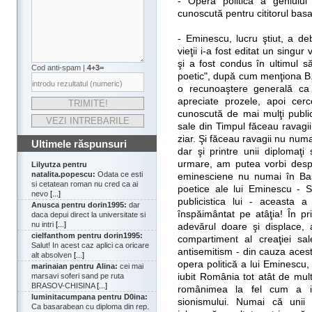
- Opera politică a geniului 
cunoscută pentru cititorul bas
- Eminescu, lucru ştiut, a de
vieţii i-a fost editat un singur
şi a fost condus în ultimul s
Cod anti-spam |
4+3=
poetic", după cum menţiona B.P
o recunoaştere generală ca 
apreciate prozele, apoi cerce
cunoscută de mai mulţi public
sale din Timpul făceau ravagii
ziar. Şi făceau ravagii nu numai
Ultimele răspunsuri
dar şi printre unii diplomaţi 
urmare, am putea vorbi despr
Lilyutza pentru
natalita.popescu:
Odata ce esti
eminesciene nu numai în Bas
si cetatean roman nu cred ca ai
poetice ale lui Eminescu - 
nevo
[...]
publicistica lui - aceasta 
Anusca pentru dorin1995:
dar
înspăimântat pe atâţia! În pr
daca depui direct la universitate si
nu intri
[...]
adevărul doare şi displace, 
cielfanthom pentru dorin1995:
compartiment al creaţiei sa
Salut! In acest caz aplici ca oricare
antisemitism - din cauza acest
alt absolven
[...]
opera politică a lui Eminescu,
marinaian pentru Alina:
cei mai
iubit România tot atât de mul
marsavi soferi sand pe ruta
BRASOV-CHISINA
[...]
românimea la fel cum a iu
luminitacumpana pentru D0ina:
sionismului. Numai că unii
Ca basarabean cu diploma din rep.