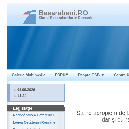
Basarabeni.RO
Site-ul Basarabenilor in Romania
_
Galeria Multimedia
FORUM
Despre OSB ▼
Centre U
08.08.2026
14:34
Legislaţie
"Să ne apropiem de 
Redobândirea Cetăţeniei
dar şi cu r
Legea Cetăţeniei Române