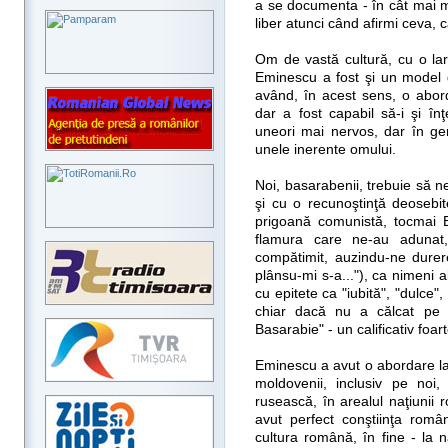
a se documenta - în cât mai mu
liber atunci când afirmi ceva, 
Om de vastă cultură, cu o lar
Eminescu a fost şi un model d
având, în acest sens, o aborda
dar a fost capabil să-i şi înţ
uneori mai nervos, dar în gen
unele inerente omului.
Noi, basarabenii, trebuie să 
şi cu o recunoştinţă deosebit
prigoană comunistă, tocmai E
flamura care ne-au adunat,
compătimit, auzindu-ne durer
plânsu-mi s-a..."), ca nimeni a
cu epitete ca "iubită", "dulce",
chiar dacă nu a călcat pe 
Basarabie" - un calificativ foar
Eminescu a avut o abordare lar
moldovenii, inclusiv pe noi,
rusească, în arealul naţiunii 
avut perfect conştiinţa român
cultura română, în fine - la