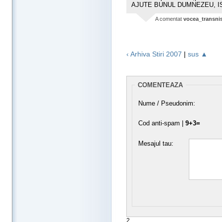
AJUTE BUNUL DUMNEZEU, IS
A comentat
vocea_transni
‹ Arhiva Stiri 2007
|
sus ▲
COMENTEAZA
Nume / Pseudonim:
Cod anti-spam |
9+3=
Mesajul tau:
2