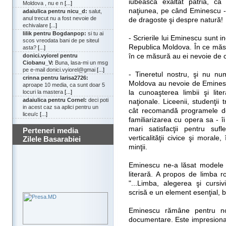
iubească exaltat patria, că
Moldova , nu e n
[...]
naţiunea, pe când Eminescu - a
adaiulica pentru nicu_d:
salut,
anul trecut nu a fost nevoie de
de dragoste şi despre natură!
echivalare
[...]
lilik pentru Bogdanpop:
si tu ai
- Scrierile lui Eminescu sunt 
scos vreodata bani de pe siteul
Republica Moldova. În ce măsu
asta?
[...]
în ce măsură au ei nevoie de c
donici.vyiorel pentru
Ciobanu_V:
Buna, lasa-mi un msg
pe e-mail donici.vyiorel@gmai
[...]
- Tineretul nostru, şi nu num
crinna pentru larisa2726:
Moldova au nevoie de Eminesc
aproape 10 media, ca sunt doar 5
la cunoaşterea limbii şi liter
locuri la mastera
[...]
adaiulica pentru Cornel:
deci poti
naţionale. Liceenii, studenţi
in acest caz sa aplici pentru un
cât recomandă programele de
liceu/c
[...]
familiarizarea cu opera sa - î
mari satisfacţii pentru su
Perteneri media
verticalităţii civice şi morale
Zilele Basarabiei
minţii.
Eminescu ne-a lăsat modele n
literară. A propos de limba r
"...Limba, alegerea şi cursiv
scrisă e un element esenţial, ba 
Eminescu rămâne pentru no
documentare. Este impresionan