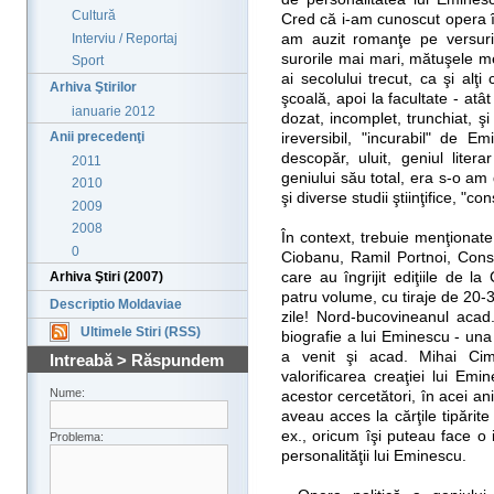
Cultură
Cred că i-am cunoscut opera în
Interviu / Reportaj
am auzit romanţe pe versur
surorile mai mari, mătuşele me
Sport
ai secolului trecut, ca şi alţi
Arhiva Ştirilor
şcoală, apoi la facultate - atâ
ianuarie 2012
dozat, incomplet, trunchiat, şi 
Anii precedenţi
ireversibil, "incurabil" de E
descopăr, uluit, geniul liter
2011
geniului său total, era s-o am d
2010
şi diverse studii ştiinţifice, "
2009
2008
În context, trebuie menţionate 
0
Ciobanu, Ramil Portnoi, Cons
care au îngrijit ediţiile de l
Arhiva Ştiri (2007)
patru volume, cu tiraje de 20
Descriptio Moldaviae
zile! Nord-bucovineanul acad.
Ultimele Stiri (RSS)
biografie a lui Eminescu - un
a venit şi acad. Mihai Ci
Intreabă > Răspundem
valorificarea creaţiei lui Em
Nume:
acestor cercetători, în acei an
aveau acces la cărţile tipărite 
ex., oricum îşi puteau face o
Problema:
personalităţii lui Eminescu.