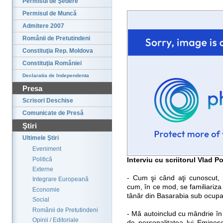
Permisul de Şedere
Permisul de Muncă
Admitere 2007
Românii de Pretutindeni
Constituţia Rep. Moldova
Constituţia României
Declaratia de Independenta
Presa
Scrisori Deschise
Comunicate de Presă
Ştiri
Ultimele Ştiri
Eveniment
Politică
Interviu cu scriitorul Vlad P
Externe
- Cum şi când aţi cunoscut,
Integrare Europeană
cum, în ce mod, se familiariza
Economie
tânăr din Basarabia sub ocupaţ
Social
Românii de Pretutindeni
- Mă autoinclud cu mândrie în l
Opinii / Editoriale
de personalitatea lui Eminesc