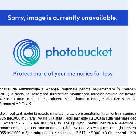
onsiliul de Administraţie al Agenţiei Naţionale pentru Reglementare în Energeti
NRE) a decis, la solicitarea furnizorilor, modificarea tarifelor actuale de livrar
azelor naturale, a celor de producere şi de livrare a energiei electrice şi termic
nformează AP FLUX.
tfel, noul tarif mediu la gazele naturale livrate consumatorilor finali va fi în mărime
775 lei/1000 m3 (fără TVA de 5 la sută). Noul tarif este cu 10,3 la sută mai mare de
el existent - 2.515 lei/1000 m3. În acelaşi timp, pentru centralele electrice 
rmoficare (CET) a fost stabilit un tarif (fără TVA) de 2.375 lei/1000 m3 (în prezen
.955 lei/1000 m3); pentru centralele termice - 2.517 lei/1000 m3 (în prezent - 2.2