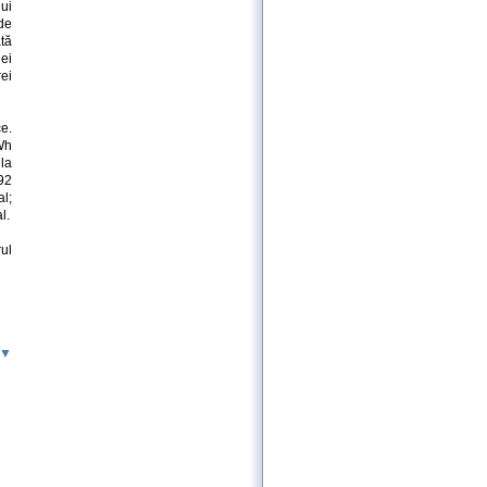
ui
de
ată
iei
ei
ce.
kWh
 la
92
al;
l.
ul
 ▼