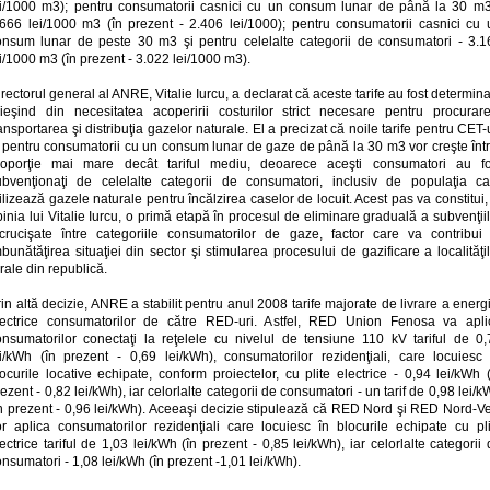
ei/1000 m3); pentru consumatorii casnici cu un consum lunar de până la 30 m3
.666 lei/1000 m3 (în prezent - 2.406 lei/1000); pentru consumatorii casnici cu 
onsum lunar de peste 30 m3 şi pentru celelalte categorii de consumatori - 3.1
i/1000 m3 (în prezent - 3.022 lei/1000 m3).
rectorul general al ANRE, Vitalie Iurcu, a declarat că aceste tarife au fost determin
eieşind din necesitatea acoperirii costurilor strict necesare pentru procurare
ansportarea şi distribuţia gazelor naturale. El a precizat că noile tarife pentru CET-
i pentru consumatorii cu un consum lunar de gaze de până la 30 m3 vor creşte într
roporţie mai mare decât tariful mediu, deoarece aceşti consumatori au fo
ubvenţionaţi de celelalte categorii de consumatori, inclusiv de populaţia ca
ilizează gazele naturale pentru încălzirea caselor de locuit. Acest pas va constitui,
inia lui Vitalie Iurcu, o primă etapă în procesul de eliminare graduală a subvenţii
ncrucişate între categoriile consumatorilor de gaze, factor care va contribui 
bunătăţirea situaţiei din sector şi stimularea procesului de gazificare a localităţi
rale din republică.
in altă decizie, ANRE a stabilit pentru anul 2008 tarife majorate de livrare a energ
lectrice consumatorilor de către RED-uri. Astfel, RED Union Fenosa va apli
onsumatorilor conectaţi la reţelele cu nivelul de tensiune 110 kV tariful de 0,
ei/kWh (în prezent - 0,69 lei/kWh), consumatorilor rezidenţiali, care locuiesc 
ocurile locative echipate, conform proiectelor, cu plite electrice - 0,94 lei/kWh 
ezent - 0,82 lei/kWh), iar celorlalte categorii de consumatori - un tarif de 0,98 lei/
în prezent - 0,96 lei/kWh). Aceeaşi decizie stipulează că RED Nord şi RED Nord-Ve
or aplica consumatorilor rezidenţiali care locuiesc în blocurile echipate cu pli
ectrice tariful de 1,03 lei/kWh (în prezent - 0,85 lei/kWh), iar celorlalte categorii
nsumatori - 1,08 lei/kWh (în prezent -1,01 lei/kWh).