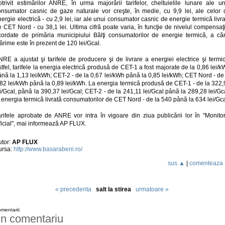
otrivit estimărilor ANRE, în urma majorării tarifelor, cheltuielile lunare ale un
onsumator casnic de gaze naturale vor creşte, în medie, cu 9,9 lei, ale celor 
ergie electrică - cu 2,9 lei, iar ale unui consumator casnic de energie termică livr
 CET Nord - cu 38,1 lei. Ultima cifră poate varia, în funcţie de nivelul compensaţ
cordate de primăria municipiului Bălţi consumatorilor de energie termică, a căr
rime este în prezent de 120 lei/Gcal.
RE a ajustat şi tarifele de producere şi de livrare a energiei electrice şi termi
tfel, tarifele la energia electrică produsă de CET-1 a fost majorate de la 0,86 lei/
nă la 1,13 lei/kWh; CET-2 - de la 0,67 lei/kWh până la 0,85 lei/kWh; CET Nord - de
,82 lei/kWh până la 0,89 lei/kWh. La energia termică produsă de CET-1 - de la 322,
i/Gcal, până la 390,37 lei/Gcal; CET-2 - de la 241,11 lei/Gcal până la 289,28 lei/Gc
 energia termică livrată consumatorilor de CET Nord - de la 540 până la 634 lei/Gca
arifele aprobate de ANRE vor intra în vigoare din ziua publicării lor în "Monitor
ficial", mai informează AP FLUX.
utor:
AP FLUX
ursa:
http://www.basarabeni.ro/
sus ▲
|
comenteaza
« precedenta
salt la stirea
urmatoare »
mentarii:
n comentariu