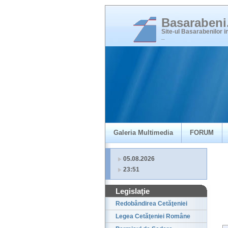
Basaraben
Site-ul Basarabenilor 
_
Galeria Multimedia
FORUM
05.08.2026
23:51
Legislaţie
Redobândirea Cetăţeniei
Legea Cetăţeniei Române