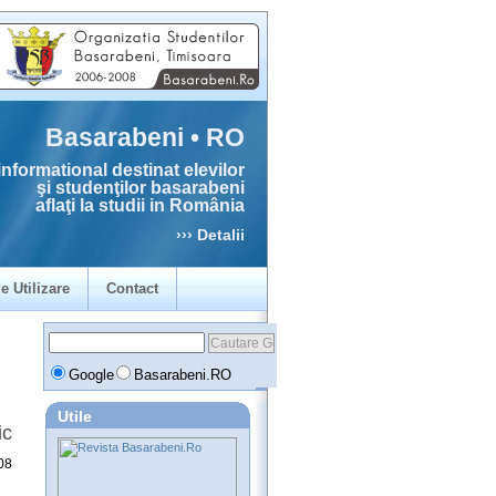
Basarabeni • RO
informational destinat elevilor
şi studenţilor basarabeni
aflaţi la studii in România
››› Detalii
e Utilizare
Contact
Google
Basarabeni.RO
Utile
ic
08