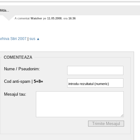
Mda...
A comentat
Watcher
pe
11.05.2008
, ora
16:36
Arhiva Stiri 2007
|
sus ▲
COMENTEAZA
Nume / Pseudonim:
Cod anti-spam |
5+8=
Mesajul tau: