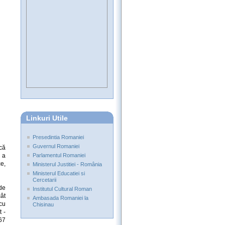
Linkuri Utile
Presedintia Romaniei
Guvernul Romaniei
că
e a
Parlamentul Romaniei
e,
Ministerul Justitiei - România
Ministerul Educatiei si
Cercetarii
 de
Institutul Cultural Roman
cât
Ambasada Romaniei la
cu
Chisinau
t -
67