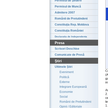
Permisul de Şedere
Permisul de Muncă
Admitere 2007
Românii de Pretutindeni
Constituţia Rep. Moldova
Constituţia României
Declaratia de Independenta
Presa
Scrisori Deschise
Comunicate de Presă
Ştiri
Ultimele Ştiri
C
Eveniment
(A
Politică
g
Externe
i
Integrare Europeană
As
Economie
2.
Social
c
Românii de Pretutindeni
te
1
Opinii / Editoriale