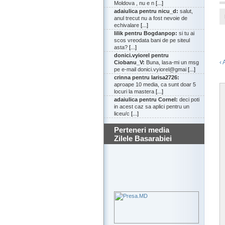
Moldova , nu e n
[...]
adaiulica pentru nicu_d:
salut,
anul trecut nu a fost nevoie de
echivalare
[...]
lilik pentru Bogdanpop:
si tu ai
scos vreodata bani de pe siteul
asta?
[...]
donici.vyiorel pentru
‹ 
Ciobanu_V:
Buna, lasa-mi un msg
pe e-mail donici.vyiorel@gmai
[...]
crinna pentru larisa2726:
aproape 10 media, ca sunt doar 5
locuri la mastera
[...]
adaiulica pentru Cornel:
deci poti
in acest caz sa aplici pentru un
liceu/c
[...]
Perteneri media
Zilele Basarabiei