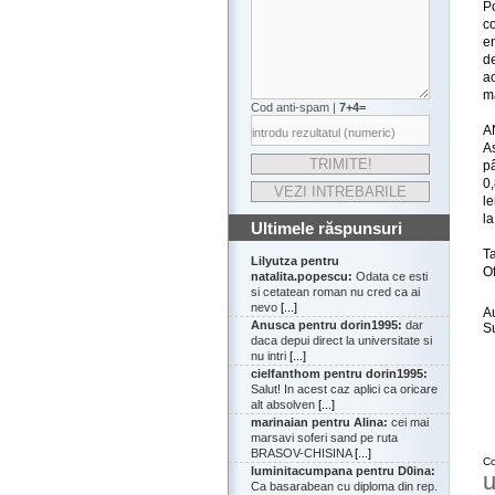
P
c
en
de
a
mă
Cod anti-spam |
7+4=
AN
As
pâ
0
le
la
Ultimele răspunsuri
T
Lilyutza pentru
O
natalita.popescu:
Odata ce esti
si cetatean roman nu cred ca ai
nevo
[...]
A
Anusca pentru dorin1995:
dar
S
daca depui direct la universitate si
nu intri
[...]
cielfanthom pentru dorin1995:
Salut! In acest caz aplici ca oricare
alt absolven
[...]
marinaian pentru Alina:
cei mai
marsavi soferi sand pe ruta
BRASOV-CHISINA
[...]
Co
luminitacumpana pentru D0ina:
u
Ca basarabean cu diploma din rep.