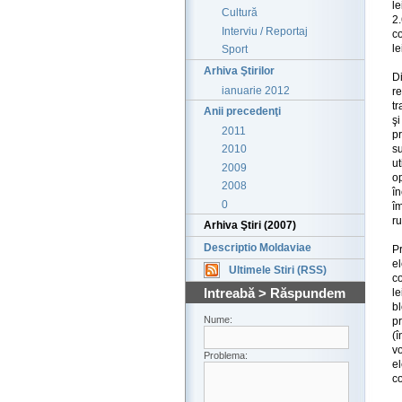
l
Cultură
2
Interviu / Reportaj
c
le
Sport
Arhiva Ştirilor
Di
ianuarie 2012
r
tr
Anii precedenţi
ş
2011
p
s
2010
ut
2009
op
2008
î
0
îm
ru
Arhiva Ştiri (2007)
Descriptio Moldaviae
Pr
e
Ultimele Stiri (RSS)
c
Intreabă > Răspundem
l
bl
Nume:
pr
(
v
Problema:
el
co