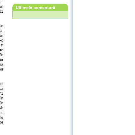
 -
un
Ultimele comentarii
61
ate
a,
uri
-o
st
re
 în
lor
la
lor
iei
ca
71
în
(în
kWh
st
te
 de