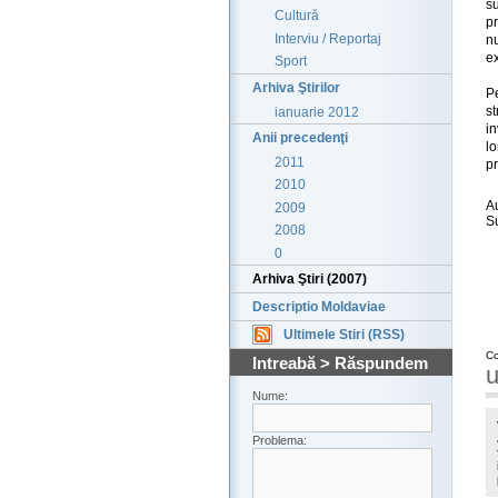
su
Cultură
p
Interviu / Reportaj
n
ex
Sport
Arhiva Ştirilor
P
st
ianuarie 2012
in
Anii precedenţi
lo
2011
pr
2010
A
2009
S
2008
0
Arhiva Ştiri (2007)
Descriptio Moldaviae
Ultimele Stiri (RSS)
Co
Intreabă > Răspundem
u
Nume:
Problema: