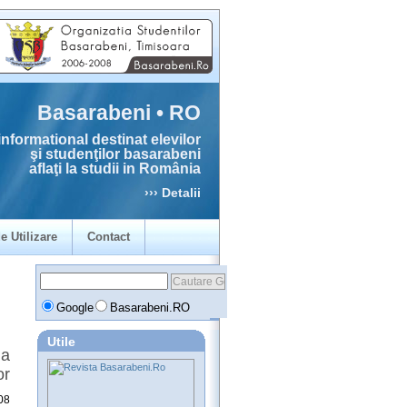
Basarabeni • RO
informational destinat elevilor
şi studenţilor basarabeni
aflaţi la studii in România
››› Detalii
e Utilizare
Contact
Google
Basarabeni.RO
Utile
 a
or
08