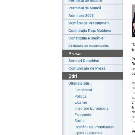
Permisul de Şedere
Permisul de Muncă
Admitere 2007
Românii de Pretutindeni
Constituţia Rep. Moldova
Constituţia României
"C
Declaratia de Independenta
a 
Presa
P
Scrisori Deschise
B
Comunicate de Presă
as
ce
Ştiri
Ig
Ultimele Ştiri
al
Eveniment
lu
Politică
s
cr
Externe
a 
Integrare Europeană
d
Economie
c
Social
in
Românii de Pretutindeni
Pe
Opinii / Editoriale