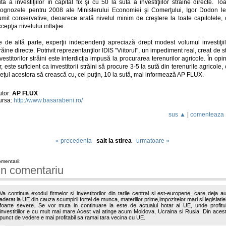
tă a investiţiilor în capital fix şi cu 50 la sută a investiţiilor străine directe. To
rognozele pentru 2008 ale Ministerului Economiei şi Comerţului, Igor Dodon le
umit conservative, deoarece arată nivelul minim de creştere la toate capitolele, 
cepţia nivelului inflaţiei.
e de altă parte, experţii independenţi apreciază drept modest volumul investiţiil
răine directe. Potrivit reprezentanţilor IDIS "Viitorul", un impediment real, creat de s
vestitorilor străini este interdicţia impusă la procurarea terenurilor agricole. În opi
r, este suficient ca investitorii străini să procure 3-5 la sută din terenurile agricole,
eţul acestora să crească cu, cel puţin, 10 la sută, mai informează AP FLUX.
utor:
AP FLUX
ursa:
http://www.basarabeni.ro/
sus ▲
|
comenteaza
« precedenta
salt la stirea
urmatoare »
mentarii:
n comentariu
Va continua exodul firmelor si investitorilor din tarile central si est-europene, care deja a
aderat la UE din cauza scumpirii fortei de munca, materiilor prime,impozitelor mari si legislatie
foarte severe. Se vor muta in continuare la este de actualul hotar al UE, unde profitu
investitiilor e cu mult mai mare.Acest val atinge acum Moldova, Ucraina si Rusia. Din aces
punct de vedere e mai profitabil sa ramai tara vecina cu UE.