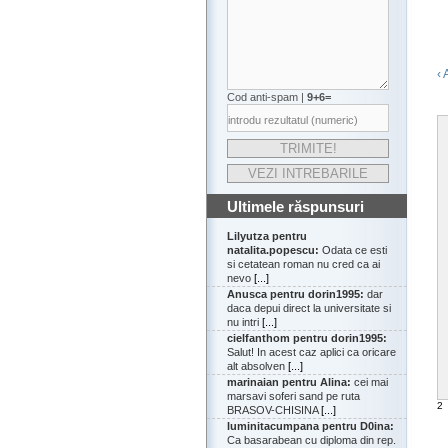
‹ 
Cod anti-spam |
9+6=
Ultimele răspunsuri
Lilyutza pentru
natalita.popescu:
Odata ce esti
si cetatean roman nu cred ca ai
nevo
[...]
Anusca pentru dorin1995:
dar
daca depui direct la universitate si
nu intri
[...]
cielfanthom pentru dorin1995:
Salut! In acest caz aplici ca oricare
alt absolven
[...]
marinaian pentru Alina:
cei mai
marsavi soferi sand pe ruta
2
BRASOV-CHISINA
[...]
luminitacumpana pentru D0ina:
Ca basarabean cu diploma din rep.