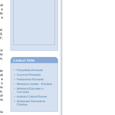
at
, a
rde
 a
al,
tă.
ă",
ce
De
de,
Linkuri Utile
Presedintia Romaniei
 de
ouă
Guvernul Romaniei
i a
Parlamentul Romaniei
 o
Ministerul Justitiei - România
are
Ministerul Educatiei si
te,
Cercetarii
al
Institutul Cultural Roman
ea
Ambasada Romaniei la
Chisinau
 la