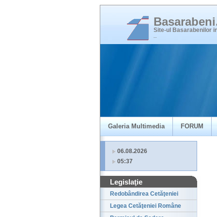
Basaraben
Site-ul Basarabenilor 
_
Galeria Multimedia
FORUM
06.08.2026
05:37
Legislaţie
Redobândirea Cetăţeniei
Legea Cetăţeniei Române