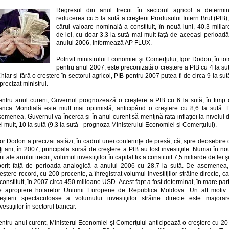
Regresul din anul trecut în sectorul agricol a determin
reducerea cu 5 la sută a creşterii Produsului Intern Brut (PIB)
cărui valoare nominală a constituit, în nouă luni, 40,3 milia
de lei, cu doar 3,3 la sută mai mult faţă de aceeaşi perioadă
anului 2006, informează AP FLUX.
Potrivit ministrului Economiei şi Comerţului, Igor Dodon, în tot
pentru anul 2007, este preconizată o creştere a PIB cu 4 la su
hiar şi fără o creştere în sectorul agricol, PIB pentru 2007 putea fi de circa 9 la sut
precizat ministrul.
entru anul curent, Guvernul prognozează o creştere a PIB cu 6 la sută, în timp 
anca Mondială este mult mai optimistă, anticipând o creştere cu 8,6 la sută. 
emenea, Guvernul va încerca şi în anul curent să menţină rata inflaţiei la nivelul 
l mult, 10 la sută (9,3 la sută - prognoza Ministerului Economiei şi Comerţului).
or Dodon a precizat astăzi, în cadrul unei conferinţe de presă, că, spre deosebire
ţi ani, în 2007, principala sursă de creştere a PIB au fost investiţiile. Numai în n
ni ale anului trecut, volumul investiţiilor în capital fix a constituit 7,5 miliarde de lei ş
porit faţă de perioada analogică a anului 2006 cu 28,7 la sută. De asemenea,
eştere record, cu 200 procente, a înregistrat volumul investiţiilor străine directe, c
constituit, în 2007 circa 450 milioane USD. Acest fapt a fost determinat, în mare par
e apropiere hotarelor Uniunii Europene de Republica Moldova. Un alt motiv 
reşterii spectaculoase a volumului investiţiilor străine directe este majorar
vestiţiilor în sectorul bancar.
ntru anul curent, Ministerul Economiei şi Comerţului anticipează o creştere cu 20