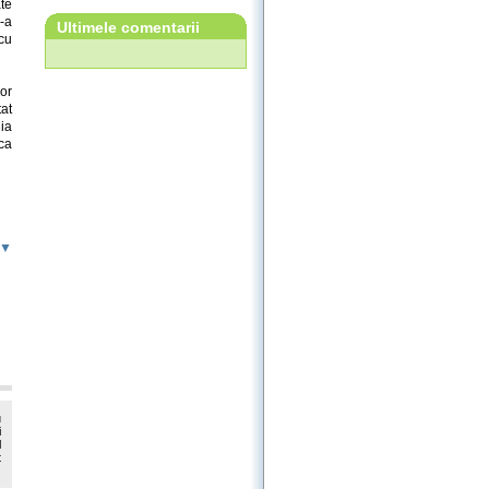
ate
-a
Ultimele comentarii
cu
or
tat
nia
 ca
 ▼
u
i
l
t