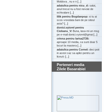
Moldova , nu e n
[...]
adaiulica pentru nicu_d:
salut,
anul trecut nu a fost nevoie de
echivalare
[...]
lilik pentru Bogdanpop:
si tu ai
scos vreodata bani de pe siteul
asta?
[...]
donici.vyiorel pentru
Ciobanu_V:
Buna, lasa-mi un msg
pe e-mail donici.vyiorel@gmai
[...]
crinna pentru larisa2726:
aproape 10 media, ca sunt doar 5
locuri la mastera
[...]
adaiulica pentru Cornel:
deci poti
in acest caz sa aplici pentru un
liceu/c
[...]
Perteneri media
Zilele Basarabiei