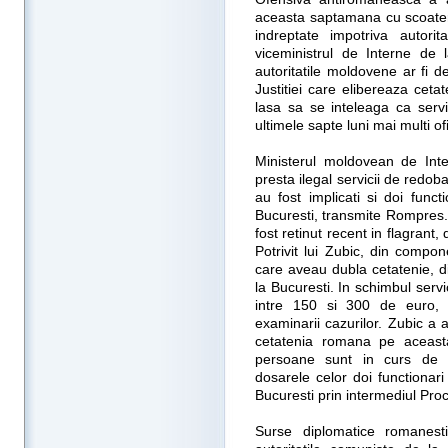
aceasta saptamana cu scoatere
indreptate impotriva autori
viceministrul de Interne de 
autoritatile moldovene ar fi de
Justitiei care elibereaza ceta
lasa sa se inteleaga ca servi
ultimele sapte luni mai multi ofi
Ministerul moldovean de Int
presta ilegal servicii de redob
au fost implicati si doi functi
Bucuresti, transmite Rompres.
fost retinut recent in flagrant,
Potrivit lui Zubic, din comp
care aveau dubla cetatenie, di
la Bucuresti. In schimbul servi
intre 150 si 300 de euro, i
examinarii cazurilor. Zubic a 
cetatenia romana pe aceast
persoane sunt in curs de ex
dosarele celor doi functionar
Bucuresti prin intermediul Proc
Surse diplomatice romanes