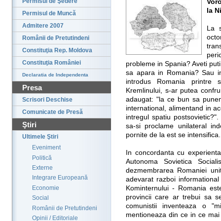
Permisul de Şedere
Vor
la N
Permisul de Muncă
Admitere 2007
La 
octo
Românii de Pretutindeni
tran
Constituţia Rep. Moldova
peri
Constituţia României
probleme in Spania? Aveti put
sa apara in Romania? Sau in
Declaratia de Independenta
introdus Romania printre 
Presa
Kremlinului, s-ar putea confr
adaugat: "la ce bun sa punem 
Scrisori Deschise
international, alimentand in ac
Comunicate de Presă
intregul spatiu postsovietic?
Ştiri
sa-si proclame unilateral i
pornite de la est se intensifica.
Ultimele Ştiri
Eveniment
In concordanta cu experienta
Politică
Autonoma Sovietica Social
Externe
dezmembrarea Romaniei unite
Integrare Europeană
adevarat razboi informational
Economie
Kominternului - Romania este 
provincii care ar trebui sa 
Social
comunistii inventeaza o "m
Românii de Pretutindeni
mentioneaza din ce in ce mai 
Opinii / Editoriale