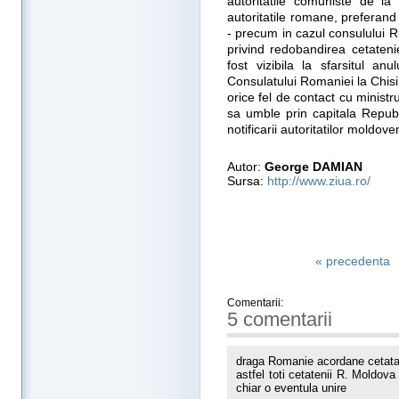
autoritatile comuniste de la 
autoritatile romane, preferand
- precum in cazul consulului Ru
privind redobandirea cetaten
fost vizibila la sfarsitul an
Consulatului Romaniei la Chisi
orice fel de contact cu minist
sa umble prin capitala Republi
notificarii autoritatilor moldove
Autor:
George DAMIAN
Sursa:
http://www.ziua.ro/
« precedenta
Comentarii:
5 comentarii
draga Romanie acordane cetatani
astfel toti cetatenii R. Moldova 
chiar o eventula unire