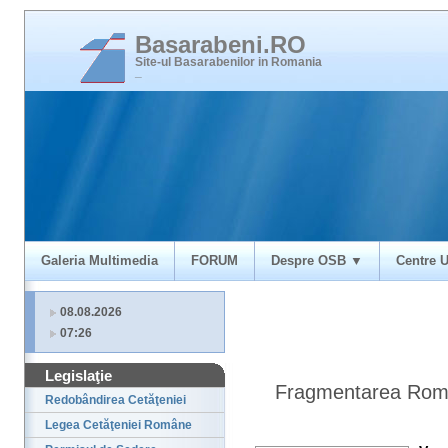
Basarabeni.RO
Site-ul Basarabenilor in Romania
_
Galeria Multimedia
FORUM
Despre OSB ▼
Centre U
08.08.2026
07:26
Legislaţie
Fragmentarea Roma
Redobândirea Cetăţeniei
Legea Cetăţeniei Române