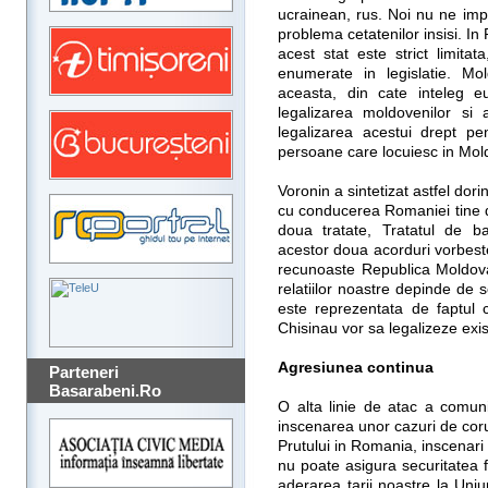
ucrainean, rus. Noi nu ne impl
problema cetatenilor insisi. In 
acest stat este strict limitat
enumerate in legislatie. Mo
aceasta, din cate inteleg eu
legalizarea moldovenilor si
legalizarea acestui drept p
persoane care locuiesc in Mo
Voronin a sintetizat astfel dor
cu conducerea Romaniei tine 
doua tratate, Tratatul de b
acestor doua acorduri vorbes
recunoaste Republica Moldov
relatiilor noastre depinde de
este reprezentata de faptul 
Chisinau vor sa legalizeze exist
Agresiunea continua
Parteneri
Basarabeni.Ro
O alta linie de atac a comuni
inscenarea unor cazuri de cor
Prutului in Romania, inscenar
nu poate asigura securitatea 
aderarea tarii noastre la Un