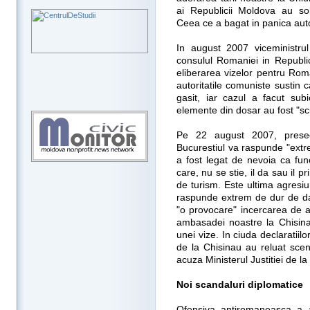
ai Republicii Moldova au sol
Ceea ce a bagat in panica autor
In august 2007 viceministru
consulul Romaniei in Republi
eliberarea vizelor pentru Rom
autoritatile comuniste sustin 
gasit, iar cazul a facut subi
elemente din dosar au fost "sc
Pe 22 august 2007, presed
Bucurestiul va raspunde "extre
a fost legat de nevoia ca fun
care, nu se stie, il da sau il p
de turism. Este ultima agresi
raspunde extrem de dur de da
"o provocare" incercarea de a
ambasadei noastre la Chisina
unei vize. In ciuda declaratiil
de la Chisinau au reluat sce
acuza Ministerul Justitiei de la
Noi scandaluri diplomatice
Ofensiva antiromaneasca a au