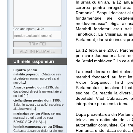
In urma cu un an, la 12 ianua
cererea pentru inregistrarea
Romania". Scopul declarat al aso
fundamentale ale cetate
moldoveneasca". Sigla aleas
Membrii fondatori erau trei
Cod anti-spam |
3+2=
Timofticiuc. La Chisinau, ei a
Parlament, dar si de insusi pre
La 12 februarie 2007, Parchet
prin care Judecatoria Iasi re
de "etnici moldoveni". In cele 
Ultimele răspunsuri
Lilyutza pentru
La deschiderea sedintei plena
natalita.popescu:
Odata ce esti
membri fondatori au fost in
si cetatean roman nu cred ca ai
Victor Stepaniuc, fiind p
nevo
[...]
Parlamentului, incalcand toa
Anusca pentru dorin1995:
dar
daca depui direct la universitate si
sedinte. Ca reactie la divers
nu intri
[...]
deputatul Vlad Cubreacov, p
cielfanthom pentru dorin1995:
interpelare pe aceasta tema.
Salut! In acest caz aplici ca oricare
alt absolven
[...]
marinaian pentru Alina:
cei mai
Dupa prezentarea din Parlament,
marsavi soferi sand pe ruta
televiziunea nationala de la C
BRASOV-CHISINA
[...]
autoritatilor comuniste. Cei tre
luminitacumpana pentru D0ina:
Romania, unde, daca se duc, de
Ca basarabean cu diploma din rep.