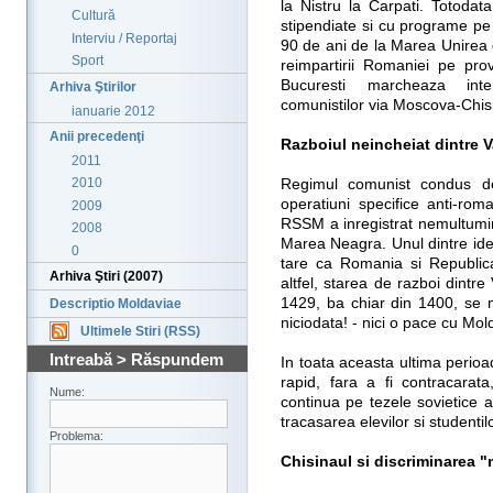
la Nistru la Carpati. Totodata
Cultură
stipendiate si cu programe pe
Interviu / Reportaj
90 de ani de la Marea Unirea d
Sport
reimpartirii Romaniei pe pro
Bucuresti marcheaza inten
Arhiva Ştirilor
comunistilor via Moscova-Chis
ianuarie 2012
Anii precedenţi
Razboiul neincheiat dintre 
2011
2010
Regimul comunist condus de
operatiuni specifice anti-rom
2009
RSSM a inregistrat nemultumir
2008
Marea Neagra. Unul dintre ideol
0
tare ca Romania si Republic
Arhiva Ştiri (2007)
altfel, starea de razboi dintr
1429, ba chiar din 1400, se m
Descriptio Moldaviae
niciodata! - nici o pace cu Mol
Ultimele Stiri (RSS)
Intreabă > Răspundem
In toata aceasta ultima perioad
rapid, fara a fi contracarat
Nume:
continua pe tezele sovietice al
tracasarea elevilor si student
Problema:
Chisinaul si discriminarea 