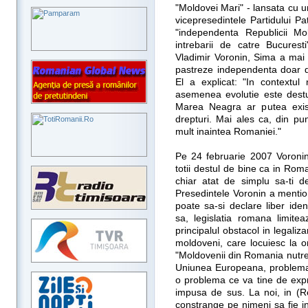
"Moldovei Mari" - lansata cu u
vicepresedintele Partidului P
"independenta Republicii 
intrebarii de catre Bucures
Vladimir Voronin, Sima a mai
pastreze independenta doar da
El a explicat: "In contextul
asemenea evolutie este destu
Marea Neagra ar putea exist
drepturi. Mai ales ca, din pu
mult inaintea Romaniei."
Pe 24 februarie 2007 Voroni
totii destul de bine ca in Rom
chiar atat de simplu sa-ti d
Presedintele Voronin a mentio
poate sa-si declare liber ide
sa, legislatia romana limitea
principalul obstacol in legali
moldoveni, care locuiesc la o
"Moldovenii din Romania nutr
Uniunea Europeana, problema i
o problema ce va tine de expri
impusa de sus. La noi, in (
constrange pe nimeni sa fie in