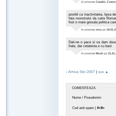
A comentat
Catalin, Craiov
posibil ca inactivitatea, lipsa 
fata monstrului da catre Romani
fost o mare gresala politica ca
A comentat
nicu
pe
19.01.
Dati-ne o pace si va dam doua
frate, dar cetatenia e cu bani.
A comentat
Mosh
pe
21.01
‹ Arhiva Stiri 2007
|
sus ▲
COMENTEAZA
Nume / Pseudonim:
Cod anti-spam |
4+8=