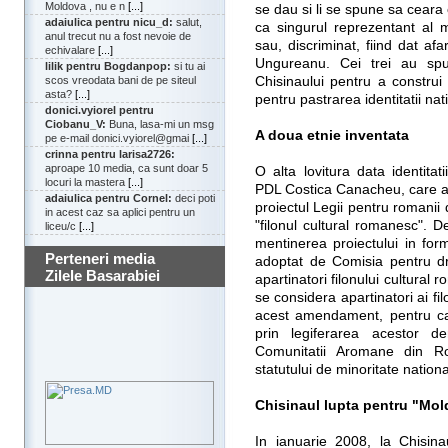
Moldova , nu e n
[...]
se dau si li se spune sa ceara 
adaiulica pentru nicu_d:
salut,
ca singurul reprezentant al 
anul trecut nu a fost nevoie de
sau, discriminat, fiind dat a
echivalare
[...]
Ungureanu. Cei trei au spus
lilik pentru Bogdanpop:
si tu ai
Chisinaului pentru a construi
scos vreodata bani de pe siteul
asta?
[...]
pentru pastrarea identitatii na
donici.vyiorel pentru
Ciobanu_V:
Buna, lasa-mi un msg
A doua etnie inventata
pe e-mail donici.vyiorel@gmai
[...]
crinna pentru larisa2726:
aproape 10 media, ca sunt doar 5
O alta lovitura data identita
locuri la mastera
[...]
PDL Costica Canacheu, care a 
adaiulica pentru Cornel:
deci poti
proiectul Legii pentru romanii 
in acest caz sa aplici pentru un
"filonul cultural romanesc". 
liceu/c
[...]
mentinerea proiectului in for
Perteneri media
adoptat de Comisia pentru dre
Zilele Basarabiei
apartinatori filonului cultural
se considera apartinatori ai f
acest amendament, pentru ca 
prin legiferarea acestor d
Comunitatii Aromane din R
statutului de minoritate nation
Chisinaul lupta pentru "Mo
In ianuarie 2008, la Chisina