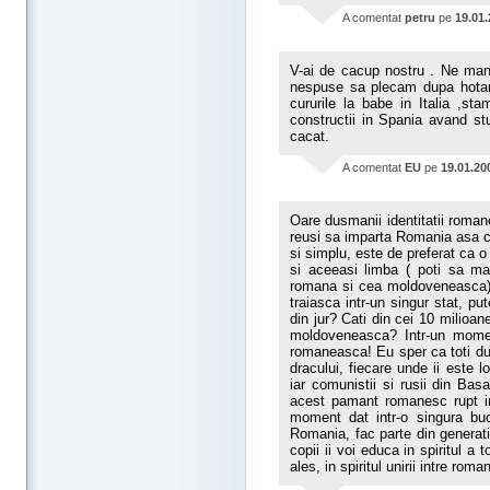
A comentat
petru
pe
19.01
V-ai de cacup nostru . Ne mana
nespuse sa plecam dupa hotare
cururile la babe in Italia ,st
constructii in Spania avand st
cacat.
A comentat
EU
pe
19.01.20
Oare dusmanii identitatii roman
reusi sa imparta Romania asa c
si simplu, este de preferat ca o
si aceeasi limba ( poti sa ma 
romana si cea moldoveneasca), 
traiasca intr-un singur stat, pu
din jur? Cati din cei 10 milioa
moldoveneasca? Intr-un mome
romaneasca! Eu sper ca toti du
dracului, fiecare unde ii este l
iar comunistii si rusii din Ba
acest pamant romanesc rupt in 
moment dat intr-o singura bu
Romania, fac parte din generat
copii ii voi educa in spiritul 
ales, in spiritul unirii intre roman