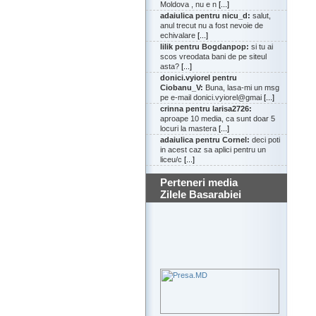
Moldova , nu e n
[...]
adaiulica pentru nicu_d:
salut,
anul trecut nu a fost nevoie de
echivalare
[...]
lilik pentru Bogdanpop:
si tu ai
scos vreodata bani de pe siteul
asta?
[...]
donici.vyiorel pentru
Ciobanu_V:
Buna, lasa-mi un msg
pe e-mail donici.vyiorel@gmai
[...]
crinna pentru larisa2726:
aproape 10 media, ca sunt doar 5
locuri la mastera
[...]
adaiulica pentru Cornel:
deci poti
in acest caz sa aplici pentru un
liceu/c
[...]
Perteneri media
Zilele Basarabiei