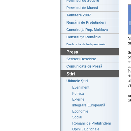
Permisul de Şedere
Permisul de Muncă
Admitere 2007
Românii de Pretutindeni
Constituţia Rep. Moldova
Constituţia României
M
da
Declaratia de Independenta
Presa
S
pr
Scrisori Deschise
c
Comunicate de Presă
c
Î
Ştiri
di
al
Ultimele Ştiri
va
Eveniment
Politică
A
Externe
S
Integrare Europeană
Economie
Social
Românii de Pretutindeni
Opinii / Editoriale