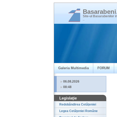
Basaraben
Site-ul Basarabenilor 
_
Galeria Multimedia
FORUM
06.08.2026
08:48
Legislaţie
Redobândirea Cetăţeniei
Legea Cetăţeniei Române