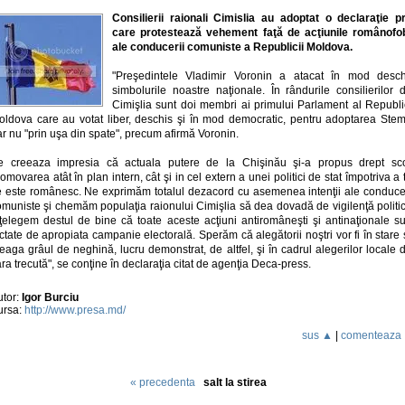
Consilierii raionali Cimislia au adoptat o declaraţie pr
care protestează vehement faţă de acţiunile românofo
ale conducerii comuniste a Republicii Moldova.
"Preşedintele Vladimir Voronin a atacat în mod desch
simbolurile noastre naţionale. În rândurile consilierilor 
Cimişlia sunt doi membri ai primului Parlament al Republic
oldova care au votat liber, deschis şi în mod democratic, pentru adoptarea Stem
r nu "prin uşa din spate", precum afirmă Voronin.
e creeaza impresia că actuala putere de la Chişinău şi-a propus drept sc
omovarea atât în plan intern, cât şi in cel extern a unei politici de stat împotriva a 
e este românesc. Ne exprimăm totalul dezacord cu asemenea intenţii ale conducer
omuniste şi chemăm populaţia raionului Cimişlia să dea dovadă de vigilenţă politic
nţelegem destul de bine că toate aceste acţiuni antiromâneşti şi antinaţionale su
ctate de apropiata campanie electorală. Sperăm că alegătorii noştri vor fi în stare
eaga grâul de neghină, lucru demonstrat, de altfel, şi în cadrul alegerilor locale 
ra trecută", se conţine în declaraţia citat de agenţia Deca-press.
utor:
Igor Burciu
ursa:
http://www.presa.md/
sus ▲
|
comenteaza
« precedenta
salt la stirea