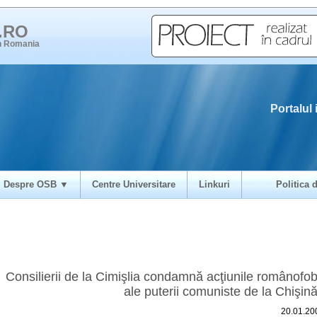
i.RO
in Romania
Portalul 
Despre OSB ▼
Centre Universitare
Linkuri
Politica d
Consilierii de la Cimişlia condamnă acţiunile românofo
ale puterii comuniste de la Chişin
20.01.20