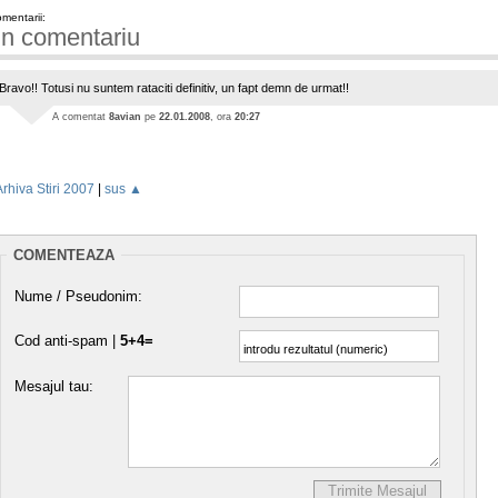
mentarii:
n comentariu
Bravo!! Totusi nu suntem rataciti definitiv, un fapt demn de urmat!!
A comentat
8avian
pe
22.01.2008
, ora
20:27
Arhiva Stiri 2007
|
sus ▲
COMENTEAZA
Nume / Pseudonim:
Cod anti-spam |
5+4=
Mesajul tau: