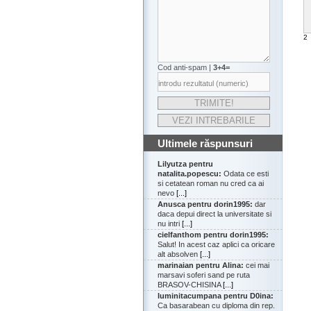
2
Cod anti-spam |
3+4=
Ultimele răspunsuri
Lilyutza pentru
natalita.popescu:
Odata ce esti
si cetatean roman nu cred ca ai
nevo
[...]
Anusca pentru dorin1995:
dar
daca depui direct la universitate si
nu intri
[...]
cielfanthom pentru dorin1995:
Salut! In acest caz aplici ca oricare
alt absolven
[...]
marinaian pentru Alina:
cei mai
marsavi soferi sand pe ruta
BRASOV-CHISINA
[...]
luminitacumpana pentru D0ina:
Ca basarabean cu diploma din rep.