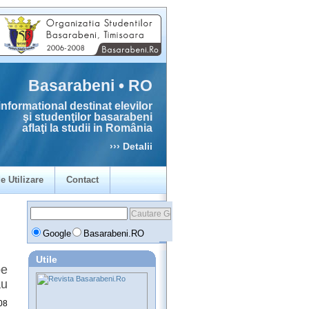
Basarabeni • RO
informational destinat elevilor
şi studenţilor basarabeni
aflaţi la studii in România
››› Detalii
e Utilizare
Contact
Google
Basarabeni.RO
Utile
be
ău
08