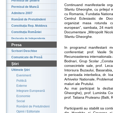
Permisul de Şedere
Continuand manifestarile org
Permisul de Muncă
Sfantu Gheorghe, cu prilejul 
Admitere 2007
cu Romania, Fundatia Nationa
Centrul Eclesiastic de Doc
Românii de Pretutindeni
organizat masa rotunda cu
Constituţia Rep. Moldova
european”, sambata, 24 martie
Constituţia României
Documentare „Mitropolit Nico
Sfantu Gheorghe.
Declaratia de Independenta
Presa
In programul manifestarii m
Scrisori Deschise
conferentiat: prof. Vasile 
Recunoasterea internationala 
Comunicate de Presă
Bodnari, Grup Scolar „Constan
Ştiri
consecintele sale, prof. Lec
Ultimele Ştiri
Intorsura Buzaului, Basarabia
in perioada interbelica, dr. 
Eveniment
Arhivelor Nationale, Problema
Politică
maluri ale Prutului.
Externe
Au mai participat la dezbat
Integrare Europeană
Gheorghe), prof. Luminita Cor
Economie
prof. Tatiana Pruteanu (Balti,
Social
Românii de Pretutindeni
Participantii au stabilit sa cont
Opinii / Editoriale
din Harghita si Covasna si 