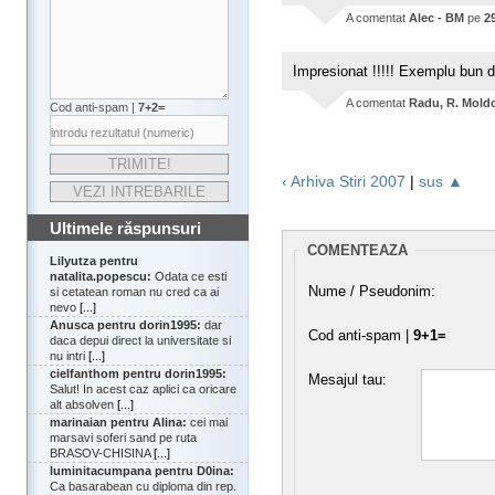
A comentat
Alec - BM
pe
2
Impresionat !!!!! Exemplu bun de
A comentat
Radu, R. Mold
Cod anti-spam |
7+2=
‹ Arhiva Stiri 2007
|
sus ▲
Ultimele răspunsuri
COMENTEAZA
Lilyutza pentru
natalita.popescu:
Odata ce esti
Nume / Pseudonim:
si cetatean roman nu cred ca ai
nevo
[...]
Anusca pentru dorin1995:
dar
Cod anti-spam |
9+1=
daca depui direct la universitate si
nu intri
[...]
cielfanthom pentru dorin1995:
Mesajul tau:
Salut! In acest caz aplici ca oricare
alt absolven
[...]
marinaian pentru Alina:
cei mai
marsavi soferi sand pe ruta
BRASOV-CHISINA
[...]
luminitacumpana pentru D0ina:
Ca basarabean cu diploma din rep.