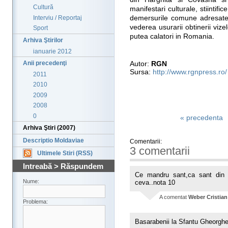
Cultură
manifestari culturale, stiintif
demersurile comune adresate a
Interviu / Reportaj
vederea usurarii obtinerii vi
Sport
putea calatori in Romania.
Arhiva Ştirilor
ianuarie 2012
Autor:
RGN
Anii precedenţi
Sursa:
http://www.rgnpress.ro/
2011
2010
2009
2008
0
« precedenta
Arhiva Ştiri (2007)
Descriptio Moldaviae
Comentarii:
3 comentarii
Ultimele Stiri (RSS)
Intreabă > Răspundem
Ce mandru sant,ca sant din 
Nume:
ceva..nota 10
A comentat
Weber Cristian
Problema:
Basarabenii la Sfantu Gheorghe? 