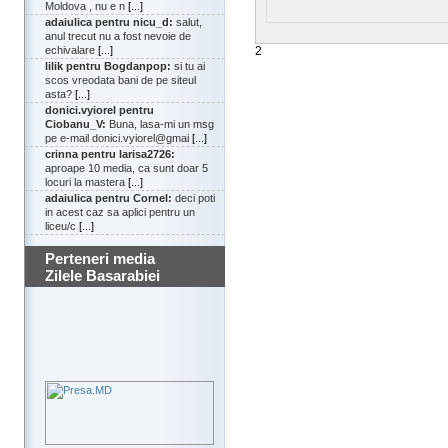
Moldova , nu e n
[...]
adaiulica pentru nicu_d:
salut,
anul trecut nu a fost nevoie de
echivalare
[...]
2
lilik pentru Bogdanpop:
si tu ai
scos vreodata bani de pe siteul
asta?
[...]
donici.vyiorel pentru
Ciobanu_V:
Buna, lasa-mi un msg
pe e-mail donici.vyiorel@gmai
[...]
crinna pentru larisa2726:
aproape 10 media, ca sunt doar 5
locuri la mastera
[...]
adaiulica pentru Cornel:
deci poti
in acest caz sa aplici pentru un
liceu/c
[...]
Perteneri media
Zilele Basarabiei