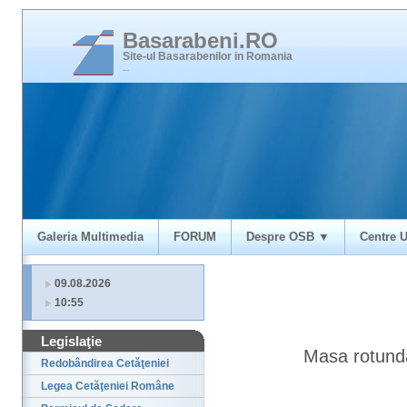
Basarabeni.RO
Site-ul Basarabenilor in Romania
_
Galeria Multimedia
FORUM
Despre OSB ▼
Centre U
09.08.2026
10:55
Legislaţie
Masa rotunda
Redobândirea Cetăţeniei
Legea Cetăţeniei Române