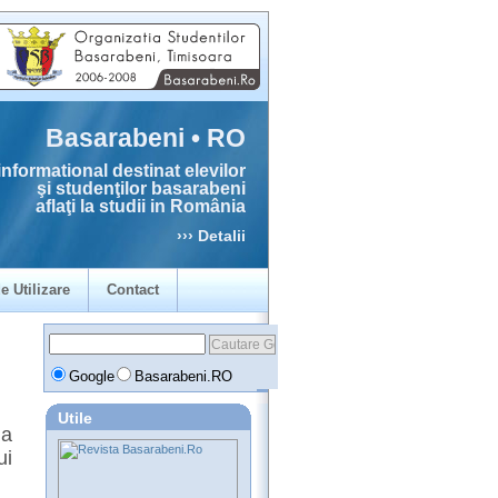
Basarabeni • RO
informational destinat elevilor
şi studenţilor basarabeni
aflaţi la studii in România
››› Detalii
e Utilizare
Contact
Google
Basarabeni.RO
Utile
ia
ui