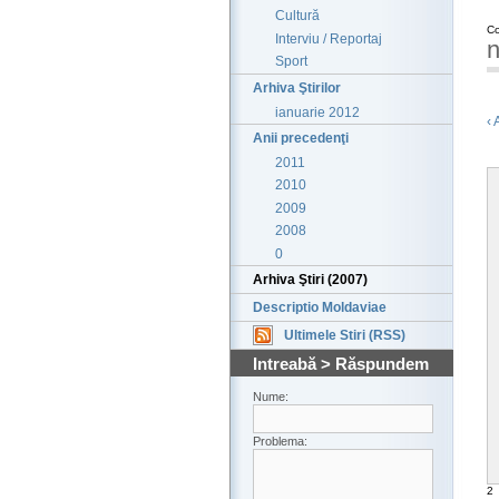
Cultură
Co
Interviu / Reportaj
n
Sport
Arhiva Ştirilor
ianuarie 2012
‹ 
Anii precedenţi
2011
2010
2009
2008
0
Arhiva Ştiri (2007)
Descriptio Moldaviae
Ultimele Stiri (RSS)
Intreabă > Răspundem
Nume:
Problema:
2