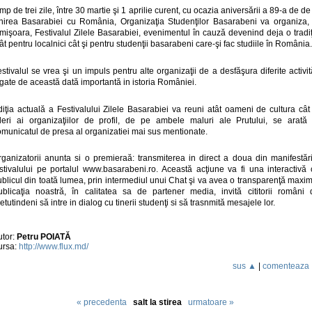
mp de trei zile, între 30 martie şi 1 aprilie curent, cu ocazia aniversării a 89-a de de
nirea Basarabiei cu România, Organizaţia Studenţilor Basarabeni va organiza, 
mişoara, Festivalul Zilele Basarabiei, evenimentul în cauză devenind deja o tradi
ât pentru localnici cât şi pentru studenţii basarabeni care-şi fac studiile în România.
stivalul se vrea şi un impuls pentru alte organizaţii de a desfăşura diferite activit
gate de această dată importantă in istoria României.
iţia actuală a Festivalului Zilele Basarabiei va reuni atât oameni de cultura cât
ideri ai organizaţiilor de profil, de pe ambele maluri ale Prutului, se arată 
omunicatul de presa al organizatiei mai sus mentionate.
rganizatorii anunta si o premieraă: transmiterea in direct a doua din manifestări
estivalului pe portalul www.basarabeni.ro. Această acţiune va fi una interactivă 
blicul din toată lumea, prin intermediul unui Chat şi va avea o transparenţă maxi
ublicaţia noastră, în calitatea sa de partener media, invită cititorii români 
etutindeni să intre in dialog cu tinerii studenţi si să trasnmită mesajele lor.
utor:
Petru POIATĂ
ursa:
http://www.flux.md/
sus ▲
|
comenteaza
« precedenta
salt la stirea
urmatoare »