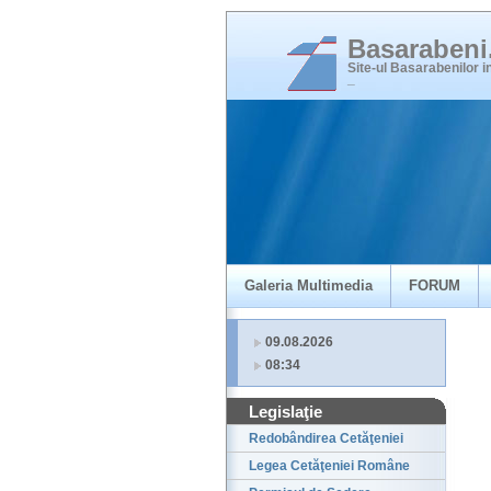
Basaraben
Site-ul Basarabenilor 
_
Galeria Multimedia
FORUM
09.08.2026
08:34
Legislaţie
Redobândirea Cetăţeniei
Legea Cetăţeniei Române