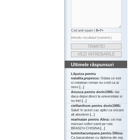
Cod anti-spam |
8+7=
Ultimele răspunsuri
Lilyutza pentru
natalita.popescu:
Odata ce esti
si cetatean roman nu cred ca ai
nevo
[...]
Anusca pentru dorin1995:
dar
daca depui direct la universitate si
nu intri
[...]
cielfanthom pentru dorin1995:
Salut! In acest caz aplici ca oricare
alt absolven
[...]
marinaian pentru Alina:
cei mai
marsavi soferi sand pe ruta
BRASOV-CHISINA
[...]
luminitacumpana pentru D0ina:
Ca basarabean cu diploma din rep.