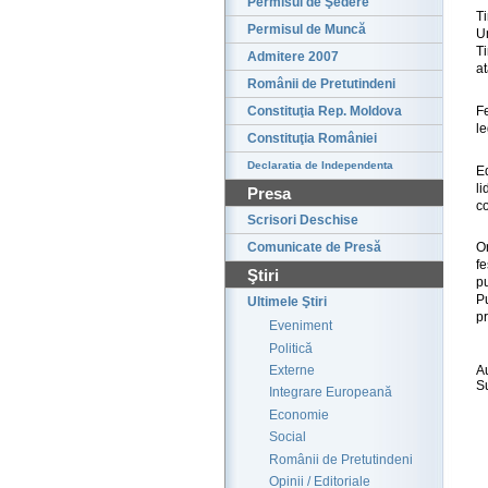
Permisul de Şedere
Ti
Permisul de Muncă
U
Ti
Admitere 2007
at
Românii de Pretutindeni
Fe
Constituţia Rep. Moldova
le
Constituţia României
Declaratia de Independenta
Ed
l
Presa
c
Scrisori Deschise
O
Comunicate de Presă
f
Ştiri
pu
P
Ultimele Ştiri
pr
Eveniment
Politică
Externe
A
S
Integrare Europeană
Economie
Social
Românii de Pretutindeni
Opinii / Editoriale