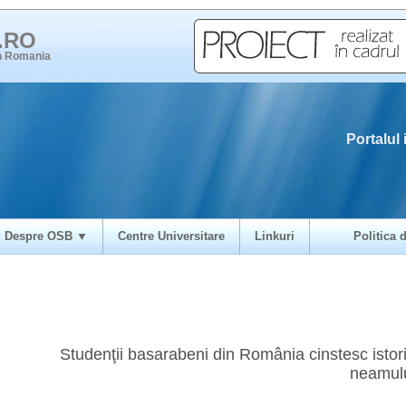
i.RO
in Romania
Portalul 
Despre OSB ▼
Centre Universitare
Linkuri
Politica d
Studenţii basarabeni din România cinstesc istor
neamul