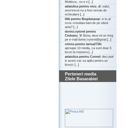
Moldova , nu e n
[...]
adaiulica pentru nicu_d:
salut,
anul trecut nu a fost nevoie de
echivalare
[...]
lilik pentru Bogdanpop:
si tu ai
scos vreodata bani de pe siteul
asta?
[...]
donici.vyiorel pentru
Ciobanu_V:
Buna, lasa-mi un msg
pe e-mail donici.vyiorel@gmai
[...]
crinna pentru larisa2726:
aproape 10 media, ca sunt doar 5
locuri la mastera
[...]
adaiulica pentru Cornel:
deci poti
in acest caz sa aplici pentru un
liceu/c
[...]
Perteneri media
Zilele Basarabiei