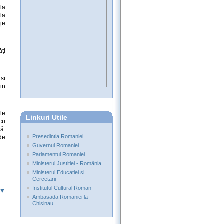
 la
la
ţie
ăţi
 si
in
le
Linkuri Utile
cu
mă.
Presedintia Romaniei
de
Guvernul Romaniei
Parlamentul Romaniei
Ministerul Justitiei - România
Ministerul Educatiei si
Cercetarii
Institutul Cultural Roman
 ▼
Ambasada Romaniei la
Chisinau