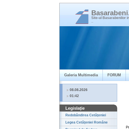
Basaraben
Site-ul Basarabenilor 
_
Galeria Multimedia
FORUM
08.08.2026
01:42
Legislaţie
Redobândirea Cetăţeniei
Legea Cetăţeniei Române
P