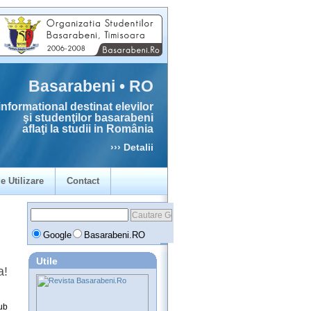
Basarabeni • RO
informational destinat elevilor
şi studenţilor basarabeni
aflaţi la studii in România
››› Detalii
e Utilizare
Contact
Google
Basarabeni.RO
Utile
a!
ub