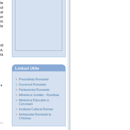
ele
iul
nal
un
in
le
st
a,
ra
Linkuri Utile
Presedintia Romaniei
Guvernul Romaniei
 ▼
Parlamentul Romaniei
Ministerul Justitiei - România
Ministerul Educatiei si
Cercetarii
Institutul Cultural Roman
Ambasada Romaniei la
Chisinau