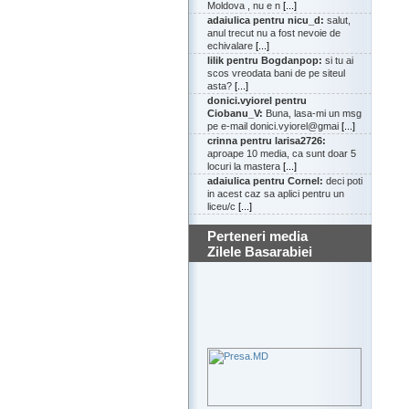
Moldova , nu e n
[...]
adaiulica pentru nicu_d:
salut,
anul trecut nu a fost nevoie de
echivalare
[...]
lilik pentru Bogdanpop:
si tu ai
scos vreodata bani de pe siteul
asta?
[...]
donici.vyiorel pentru
Ciobanu_V:
Buna, lasa-mi un msg
pe e-mail donici.vyiorel@gmai
[...]
crinna pentru larisa2726:
aproape 10 media, ca sunt doar 5
locuri la mastera
[...]
adaiulica pentru Cornel:
deci poti
in acest caz sa aplici pentru un
liceu/c
[...]
Perteneri media
Zilele Basarabiei