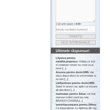
Cod anti-spam |
4+8=
Ultimele răspunsuri
Lilyutza pentru
natalita.popescu:
Odata ce esti
si cetatean roman nu cred ca ai
nevo
[...]
Anusca pentru dorin1995:
dar
daca depui direct la universitate si
nu intri
[...]
cielfanthom pentru dorin1995:
Salut! In acest caz aplici ca oricare
alt absolven
[...]
marinaian pentru Alina:
cei mai
marsavi soferi sand pe ruta
BRASOV-CHISINA
[...]
luminitacumpana pentru D0ina:
Ca basarabean cu diploma din rep.