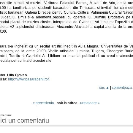
spiciile picturii si muzicii. Vizitarea Palatului Baroc , Muzeul de Arta, de la or
:00 i-a familiarizat pe studentii basarabeni din Timisoara si invitatii lor cu med
tistic banatean. Galeria Directiei pentru Cultura, Culte si Patrimoniu Cultural Natio
l judetului Timis si-a ademenit oaspetii cu operele lui Dumitru Brodetsky pe 
unadal placut de muzica clasica interpretata de Cvartetul Ad Libitum. Expozitia d
aleria A2 a pictorului chisinauean Alexandru Alavatchi a captat atentia de la ore
8:00.
eara s-a incheiat cu un recital artistic inedit in Aula Magna, Universitatea de Ve
imisoara, de la orele 20:00. Vocile artistilor: Luminita Tulgara, Gheorghe Barle
ndrei Turcitu si Cvartetul Ad Libitum au incantat publicul si au creat o atmosfe
eciala pentru finalul acestei zile.
utor:
Lilia Ojovan
ursa:
http://www.basarabeni.ro/
sus ▲
|
comenteaza
« precedenta
salt la stirea
urmatoare »
mentarii:
ici un comentariu