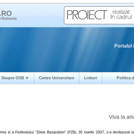
i.RO
in Romania
Portalul 
Despre OSB ▼
Centre Universitare
Linkuri
Politica d
Viva la art
rima zi a Festivalului “Zilele Basarabiei” (FZB), 30 martie 2007, s-a desfasurat s