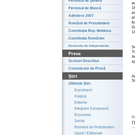
Permisul de Şedere
au
16
Permisul de Muncă
ar
Admitere 2007
a
f
Românii de Pretutindeni
G
Constituţia Rep. Moldova
1
Constituţia României
Declaratia de Independenta
S
T
Presa
A
Scrisori Deschise
sp
Comunicate de Presă
Ştiri
A
S
Ultimele Ştiri
Eveniment
Politică
Externe
Integrare Europeană
Economie
Co
n
Social
Românii de Pretutindeni
Opinii / Editoriale