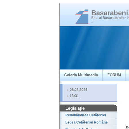
Basaraben
Site-ul Basarabenilor 
_
Galeria Multimedia
FORUM
08.08.2026
13:31
Legislaţie
Redobândirea Cetăţeniei
Legea Cetăţeniei Române
D