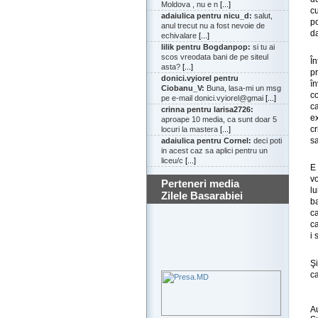
Moldova , nu e n
[...]
c
adaiulica pentru nicu_d:
salut,
p
anul trecut nu a fost nevoie de
da
echivalare
[...]
lilik pentru Bogdanpop:
si tu ai
scos vreodata bani de pe siteul
Î
asta?
[...]
p
donici.vyiorel pentru
în
Ciobanu_V:
Buna, lasa-mi un msg
co
pe e-mail donici.vyiorel@gmai
[...]
c
crinna pentru larisa2726:
ex
aproape 10 media, ca sunt doar 5
cr
locuri la mastera
[...]
sa
adaiulica pentru Cornel:
deci poti
in acest caz sa aplici pentru un
liceu/c
[...]
E 
vo
Perteneri media
l
Zilele Basarabiei
ba
ca
c
i 
Ş
ca
A