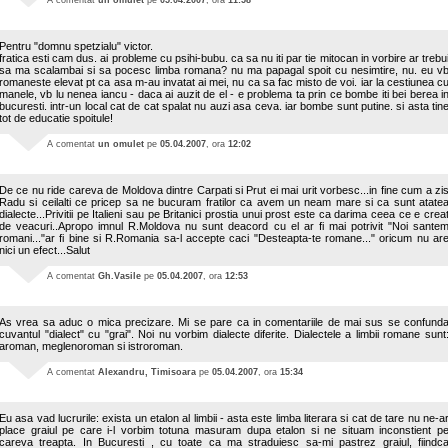
A comentat
un omulet
pe
05.04.2007
, ora
11:58
Pentru "domnu spetzialu" victor.
fratica esti cam dus. ai probleme cu psihi-bubu. ca sa nu iti par tie mitocan in vorbire ar trebu
sa ma scalambai si sa pocesc limba romana? nu ma papagal spoit cu nesimtire, nu. eu v
romaneste elevat pt ca asa m-au invatat ai mei, nu ca sa fac misto de voi. iar la cestiunea c
manele, vb lu nenea iancu - daca ai auzit de el - e problema ta prin ce bombe iti bei berea i
bucuresti. intr-un local cat de cat spalat nu auzi asa ceva. iar bombe sunt putine. si asta tin
tot de educatie spoitule!
A comentat
un omulet
pe
05.04.2007
, ora
12:02
De ce nu ride careva de Moldova dintre Carpati si Prut ei mai urit vorbesc...in fine cum a zi
Radu si ceilalti ce pricep sa ne bucuram fratilor ca avem un neam mare si ca sunt atate
dialecte...Privitii pe Italieni sau pe Britanici prostia unui prost este ca darima ceea ce e crea
de veacuri..Apropo imnul R.Moldova nu sunt deacord cu el ar fi mai potrivit "Noi sante
romani..."ar fi bine si R.Romania sa-l accepte caci "Desteapta-te romane..." oricum nu ar
nici un efect...Salut
A comentat
Gh.Vasile
pe
05.04.2007
, ora
12:53
As vrea sa aduc o mica precizare. Mi se pare ca in comentariile de mai sus se confund
cuvantul "dialect" cu "grai". Noi nu vorbim dialecte diferite. Dialectele a limbii romane sunt
aroman, meglenoroman si istroroman.
A comentat
Alexandru, Timisoara
pe
05.04.2007
, ora
15:34
Eu asa vad lucrurile: exista un etalon al limbii - asta este limba literara si cat de tare nu ne-a
place graiul pe care i-l vorbim totuna masuram dupa etalon si ne situam inconstient p
careva treapta. In Bucuresti , cu toate ca ma straduiesc sa-mi pastrez graiul, fiindc