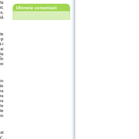
eta
at,
Ultimele comentarii
a,
să
te
-şi
-l
 ai
ta
În
ei
in
 de
mea
tra
tea
le
te
din
iat
a”,