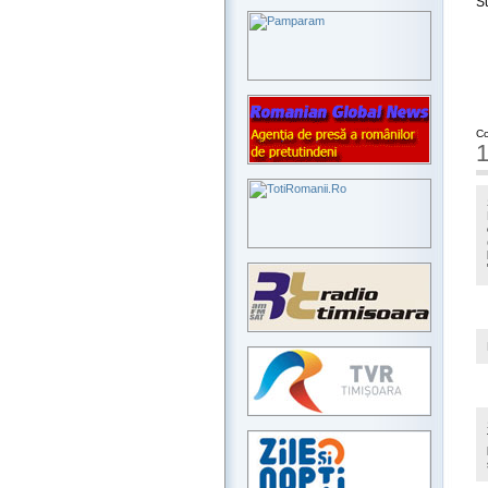
S
Co
1