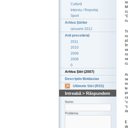
re
Cultură
Mo
Interviu / Reportaj
c
Sport
“
cu
Arhiva Ştirilor
ianuarie 2012
T
Anii precedenţi
na
p
2011
îm
2010
s
2009
r
s
2008
cu
0
Arhiva Ştiri (2007)
A
Descriptio Moldaviae
se
mu
Ultimele Stiri (RSS)
le
pr
Intreabă > Răspundem
c
“
Nume:
“c
Ar
Problema:
E 
de