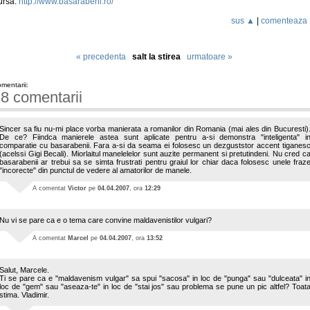
ursa:
http://www.basarabeni.ro/
sus ▲
|
comenteaza
« precedenta
salt la stirea
urmatoare »
mentarii:
8 comentarii
Sincer sa fiu nu-mi place vorba manierata a romanilor din Romania (mai ales din Bucuresti)
De ce? Fiindca manierele astea sunt aplicate pentru a-si demonstra "inteligenta" i
comparatie cu basarabenii. Fara a-si da seama ei folosesc un dezguststor accent tiganes
(acelssi Gigi Becali). Miorlaitul manelelelor sunt auzite permanent si pretutindeni. Nu cred c
basarabenii ar trebui sa se simta frustrati pentru graiul lor chiar daca folosesc unele fraz
"incorecte" din punctul de vedere al amatorilor de manele.
A comentat
Victor
pe
04.04.2007
, ora
12:29
Nu vi se pare ca e o tema care convine maldavenistilor vulgari?
A comentat
Marcel
pe
04.04.2007
, ora
13:52
Salut, Marcele.
Ti se pare ca e "maldavenism vulgar" sa spui "sacosa" in loc de "punga" sau "dulceata" i
loc de "gem" sau "aseaza-te" in loc de "stai jos" sau problema se pune un pic altfel? Toat
stima. Vladimir.