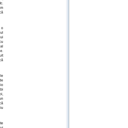
c.
căm
acă
s o
ul
nui
 cu
ial
e.
uit
că
le
 de
dio
abi
oi,
un
că
diu
ste
ui