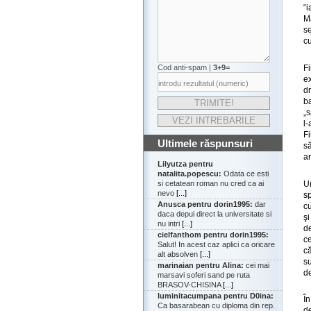
“
Ma
se
cu
Fi
Cod anti-spam |
3+9=
e
dr
ba
„s
l
Fi
Ultimele răspunsuri
s
ar
Lilyutza pentru
natalita.popescu:
Odata ce esti
U
si cetatean roman nu cred ca ai
nevo
[...]
sp
Anusca pentru dorin1995:
dar
cu
daca depui direct la universitate si
şi
nu intri
[...]
de
cielfanthom pentru dorin1995:
c
Salut! In acest caz aplici ca oricare
c
alt absolven
[...]
su
marinaian pentru Alina:
cei mai
de
marsavi soferi sand pe ruta
BRASOV-CHISINA
[...]
luminitacumpana pentru D0ina:
În
Ca basarabean cu diploma din rep.
d