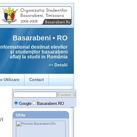
Basarabeni • RO
informational destinat elevilor
şi studenţilor basarabeni
aflaţi la studii in România
››› Detalii
e Utilizare
Contact
Google
Basarabeni.RO
Utile
VI