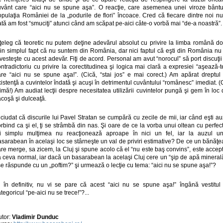
uvânt care “aici nu se spune aşa”. O reacţie, care asemenea unei viroze bântu
opulaţia României de la „podurile de flori” încoace. Cred că fiecare dintre noi nu
tă am fost “smuciţi” atunci când am scăpat pe-aici câte-o vorbă mai “de-a noastră”.
nţeleg că teoretic nu putem deţine adevărul absolut cu privire la limba română do
rin simplul fapt că nu suntem din România, dar nici faptul că eşti din România nu 
vesteşte cu acest adevăr. Fiţi de acord. Personal am avut “norocul” să port discuţii
ntradictoriu cu privire la corectitudinea şi logica mai clară a expresiei “aşează-t
are “aici nu se spune aşa!”. (Cică, “stai jos” e mai corect.) Am apărat dreptul 
istenţă a cuvintelor îndată şi acuşi în detrimentul cuvântului “românesc” imediat. 
imă!) Am audiat lecţii despre necesitatea utilizării cuvintelor pungă şi gem în loc
coşă şi dulceaţă.
ciudat că discurile lui Pavel Stratan se cumpără cu zecile de mii, iar când eşti au
rbind ca şi el, ţi se strâmbă din nas. Şi oare de ce la vorba unui oltean cu perfec
ui simplu mulţimea nu reacţionează aproape în nici un fel, iar la auzul un
sarabean în acelaşi loc se stârneşte un val de priviri estimative? De ce un bănăţ
re merge, sa zicem, la Cluj şi spune acolo că el “nu este baş convins”, este accep
a ceva normal, iar dacă un basarabean la acelaşi Cluj cere un “şip de apă minerală
se răspunde cu un „poftim?” şi urmează o lecţie cu tema: “aici nu se spune aşa!”?
i în definitiv, nu vi se pare că acest “aici nu se spune aşa!” îngână vestitul 
tegoricul “pe-aici nu se trece!”?...
utor:
Vladimir Dunduc