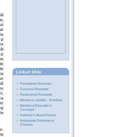
cât
ai,
tul
 ar
ra
şi
ni
cât
 şi
 pe
 de
 de
Linkuri Utile
ia
-un
să
Presedintia Romaniei
nu
Guvernul Romaniei
i,
Parlamentul Romaniei
ca
Ministerul Justitiei - România
esc
Ministerul Educatiei si
eşi
Cercetarii
ele
Institutul Cultural Roman
Ambasada Romaniei la
Chisinau
 n-
ele