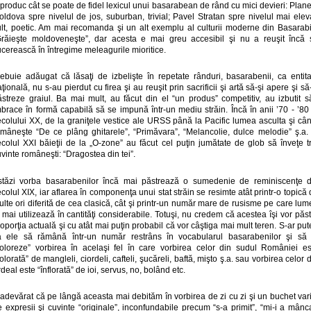
produc cât se poate de fidel lexicul unui basarabean de rând cu mici devieri: Plan
ldova spre nivelul de jos, suburban, trivial; Pavel Stratan spre nivelul mai elev
ult, poetic. Am mai recomanda şi un alt exemplu al culturii moderne din Basarabi
Grăieşte moldoveneşte”, dar acesta e mai greu accesibil şi nu a reuşit încă 
cerească în întregime meleagurile mioritice.
rebuie adăugat că lăsaţi de izbelişte în repetate rânduri, basarabenii, ca entita
ţională, nu s-au pierdut cu firea şi au reuşit prin sacrificii şi artă să-şi apere şi să
ăstreze graiul. Ba mai mult, au făcut din el “un produs” competitiv, au izbutit să
brace în formă capabilă să se impună într-un mediu străin. Încă în anii ’70 - ’80
ecolului XX, de la graniţele vestice ale URSS până la Pacific lumea asculta şi cân
omâneşte “De ce plâng ghitarele”, “Primăvara”, “Melancolie, dulce melodie” ş.a. 
ecolul XXI băieţii de la „O-zone” au făcut cel puţin jumătate de glob să înveţe tr
vinte româneşti: “Dragostea din tei”.
stăzi vorba basarabenilor încă mai păstrează o sumedenie de reminiscenţe d
colul XIX, iar aflarea în componenţa unui stat străin se resimte atât printr-o topică
lte ori diferită de cea clasică, cât şi printr-un număr mare de rusisme pe care lu
 mai utilizează în cantităţi considerabile. Totuşi, nu credem că acestea îşi vor păs
oporţia actuală şi cu atât mai puţin probabil că vor câştiga mai mult teren. S-ar pu
a ele să rămână într-un număr restrâns în vocabularul basarabenilor şi să 
coloreze” vorbirea în acelaşi fel în care vorbirea celor din sudul României es
olorată” de mangleli, ciordeli, cafteli, şucăreli, baftă, mişto ş.a. sau vorbirea celor 
deal este “înflorată” de ioi, servus, no, bolând etc.
adevărat că pe lângă aceasta mai debităm în vorbirea de zi cu zi şi un buchet var
 expresii şi cuvinte “originale”, inconfundabile precum “s-a primit”, “mi-i a mânc