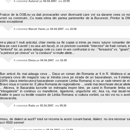
A comentat
Autorul
pe
04.04.2007
, ora
15:59
Frati;or de la OSB,nu va dati provacarilor unor diversanti care vor sa darame ceea ce no
vrem sa construim...Cu toata stima din partea partenerilor de la Bucuresti...Privitor la D
este exceptional
A comentat
Marcel Vantu
pe
04.04.2007
, ora
16:06
mi-a placut f mult articolul, chiar merita sa fie copiat si trimis pe mess tuturor romanilor di
lista pe care ii aveti! ( eu asa am facut)..in ce priveste cuvintele "interzise" de fratii romani, i
"teritoriul" lor, as putea adauga cele cu care m-am confruntat si eu : "fereastra" vs. "geam"
"a petrece pe cineva" vs "a conduce" si multe altele...
A comentat
Elena
pe
04.04.2007
, ora
16:49
Bun articol. As mai adauga ceva ... Daca un roman din Romania ar fi in R. Moldova si a
cumpara ceva din magazin sau ar intreba ceva pe strada de un basarabean, va fi intele
100% (daca interlocutorul basarabean cunoaste Limba Romana) si nu ar rade nimeni de el
Bravo noua si rusine lor. E plina Romania de regionalisme ... unele mai deocheate decat altel
... Altceva, in Basarabia lucrurile se indreapta inspre bine, pe cand in Romanie limba s
"inbogateste" in continuu cu manelisme, tiganisme, ungurisme etc. Asa ca, mai lasati-n
fratilor in pace cu lectiile voastre de Limba Romana si cultura vorbirii, ca nici voi nu o avet
desavarsita.
A comentat
Radu
pe
05.04.2007
, ora
09:26
mosu, de dialect ai auzit? totul se rezuma la acest cuvant banal, dialect. nu era necesar s
scri 4500 semne!