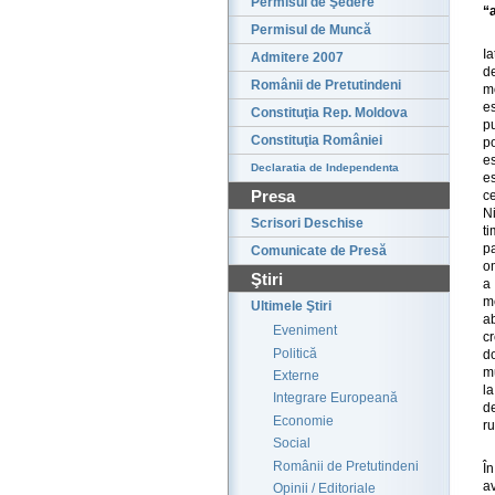
Permisul de Şedere
“
Permisul de Muncă
Ia
Admitere 2007
de
Românii de Pretutindeni
mo
es
Constituţia Rep. Moldova
p
Constituţia României
p
e
Declaratia de Independenta
es
Presa
ce
Ni
Scrisori Deschise
ti
pa
Comunicate de Presă
o
Ştiri
a 
m
Ultimele Ştiri
a
Eveniment
c
Politică
d
mu
Externe
la
Integrare Europeană
de
Economie
ru
Social
Românii de Pretutindeni
În
av
Opinii / Editoriale