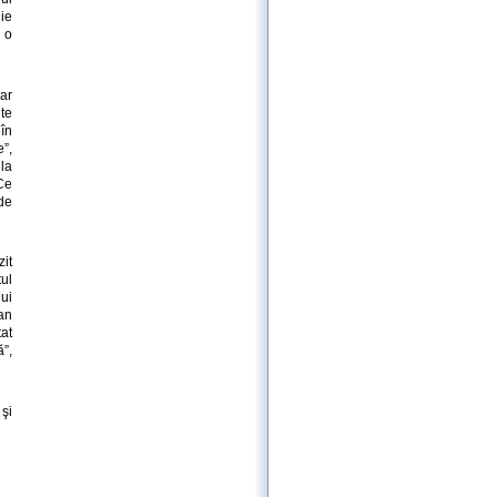
ie
 o
ar
te
 în
e”,
la
(Ce
 de
zit
tul
ui
ean
tat
”,
şi