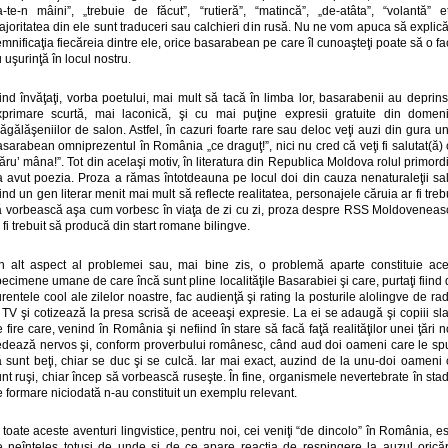
ia-te-n mâini”, „trebuie de făcut”, “rutieră”, “matincă”, „de-atâta”, “volantă” et
joritatea din ele sunt traduceri sau calchieri din rusă. Nu ne vom apuca să expli
mnificaţia fiecăreia dintre ele, orice basarabean pe care îl cunoaşteţi poate să o f
 uşurinţă în locul nostru.
ind învăţaţi, vorba poetului, mai mult să tacă în limba lor, basarabenii au deprin
xprimare scurtă, mai laconică, şi cu mai puţine expresii gratuite din domeni
ăgălăşeniilor de salon. Astfel, în cazuri foarte rare sau deloc veţi auzi din gura u
sarabean omniprezentul în România „ce draguţ!”, nici nu cred că veţi fi salutat(ă)
ăru’ mâna!”. Tot din acelaşi motiv, în literatura din Republica Moldova rolul primord
-a avut poezia. Proza a rămas întotdeauna pe locul doi din cauza nenaturaleţii sal
ind un gen literar menit mai mult să reflecte realitatea, personajele căruia ar fi treb
ă vorbească aşa cum vorbesc în viaţa de zi cu zi, proza despre RSS Moldoveneas
 fi trebuit să producă din start romane bilingve.
n alt aspect al problemei sau, mai bine zis, o problemă aparte constituie ace
ecimene umane de care încă sunt pline localităţile Basarabiei şi care, purtaţi fiind
rentele cool ale zilelor noastre, fac audienţă şi rating la posturile alolingve de ra
 TV şi cotizează la presa scrisă de aceeaşi expresie. La ei se adaugă şi copiii sl
 fire care, venind în România şi nefiind în stare să facă faţă realităţilor unei ţări n
edează nervos şi, conform proverbului românesc, când aud doi oameni care le sp
ă sunt beţi, chiar se duc şi se culcă. Iar mai exact, auzind de la unu-doi oameni 
nt ruşi, chiar încep să vorbească ruseşte. În fine, organismele nevertebrate în sta
 formare niciodată n-au constituit un exemplu relevant.
 toate aceste aventuri lingvistice, pentru noi, cei veniţi “de dincolo” în România, e
e neînţeles totuşi de unde şi de ce apare reacţia de respingere la auzul oricăr