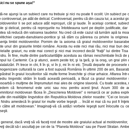
aici nu se spune aşa!”
tă-ne ajunşi la un subiect care nu trebuie şi nici nu poate fi ocolit. Un subiect pe 
 controversat, pe atât de delicat. Controversat, pentru că din cauza lui, a acestui gr
ldovenilor li se pot aduce atât reproşuri, cât şi laude. În acelaşi context, subiec
te şi delicat, pentru că reproşurile nu întotdeauna sunt pe deplin justificate, dar
utea să reducă din valoarea laudelor. Nu cred că este cazul să turnăm apă la moa
olitichiei carpato-danubiano-pontice şi să dăm cu părerea cu privire la originea 
senţa limbii moldovenilor. Pornim de la axioma că graiul moldovenilor basarabe
te unul din graiurile limbii române. Acesta nu este nici mai rău, nici mai bun de
lelalte graiuri, nu este mai corect şi nici mai incorect decât “fraţii” lui dintre Tisa
stru. În fine, multe dintre particularităţile acestuia au rămas neschimbate încă de
mpul lui Cantemir. Ca şi atunci, avem peste tot, şi la ţară, şi la oraş, un grai plin
latalizări. Pi trece in chi, fi în şi, vi în ji, mi în ni etc. Ţinută departe de procesele
mogenizare culturală la care a fost supusă România în ultimii 200 de ani, Basarab
păstrat în graiul locuitorilor săi multe forme învechite şi chiar arhaice. Aflarea într
ediu lingvistic străin în toată această perioadă, a făcut ca graiul moldovenilor 
bsoarbă o mulţime de împrumuturi mai ales de origine slavonă. Cu toate acestea, 
redem că fenomenul este unic sau nou pentru acest ţinut. Acum 300 de an
omnitorul moldovean făcea în „Descrierea Moldovei” o remarcă ce ar putea expli
lte din realităţile lingvistice din Republica Moldova zilelor noastre: “Cei ce locui
 Nistru amestecă în graiul lor multe vorbe leşeşti … încât ei mai că nu pot fi înţel
 către alt moldovean.” Imaginaţi-vă că astăzi vorbele leşeşti sunt înlocuite cu c
seşti.
 general, dacă vreţi să vă faceţi rost de mostre ale graiului actual al moldovenilor,
eţi decât să-i ascultaţi pe cei de la “Planeta Moldova” sau pe Pavel Stratan. Amb