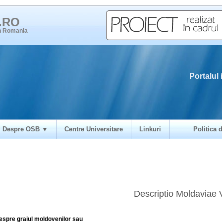
i.RO
in Romania
Portalul 
Despre OSB ▼
Centre Universitare
Linkuri
Politica d
Descriptio Moldaviae 
espre graiul moldovenilor sau