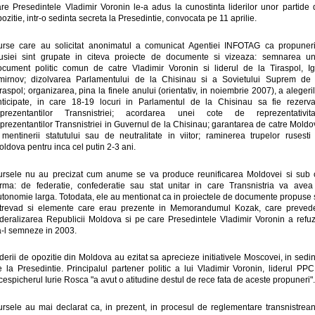
are Presedintele Vladimir Voronin le-a adus la cunostinta liderilor unor partide 
ozitie, intr-o sedinta secreta la Presedintie, convocata pe 11 aprilie.
urse care au solicitat anonimatul a comunicat Agentiei INFOTAG ca propuneri
usiei sint grupate in citeva proiecte de documente si vizeaza: semnarea un
ocument politic comun de catre Vladimir Voronin si liderul de la Tiraspol, Ig
mirnov; dizolvarea Parlamentului de la Chisinau si a Sovietului Suprem de 
raspol; organizarea, pina la finele anului (orientativ, in noiembrie 2007), a alegeri
nticipate, in care 18-19 locuri in Parlamentul de la Chisinau sa fie rezerva
eprezentantilor Transnistriei; acordarea unei cote de reprezentativita
prezentantilor Transnistriei in Guvernul de la Chisinau; garantarea de catre Mold
 mentinerii statutului sau de neutralitate in viitor; raminerea trupelor rusesti 
ldova pentru inca cel putin 2-3 ani.
ursele nu au precizat cum anume se va produce reunificarea Moldovei si sub 
orma: de federatie, confederatie sau stat unitar in care Transnistria va avea
utonomie larga. Totodata, ele au mentionat ca in proiectele de documente propuse 
ntrevad si elemente care erau prezente in Memorandumul Kozak, care preved
ederalizarea Republicii Moldova si pe care Presedintele Vladimir Voronin a refuz
a-l semneze in 2003.
derii de opozitie din Moldova au ezitat sa aprecieze initiativele Moscovei, in sedi
e la Presedintie. Principalul partener politic a lui Vladimir Voronin, liderul PPC
cespicherul Iurie Rosca "a avut o atitudine destul de rece fata de aceste propuneri".
ursele au mai declarat ca, in prezent, in procesul de reglementare transnistrean