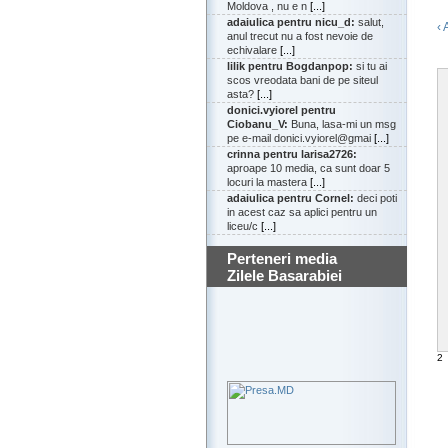
Moldova , nu e n
[...]
adaiulica pentru nicu_d:
salut,
‹ 
anul trecut nu a fost nevoie de
echivalare
[...]
lilik pentru Bogdanpop:
si tu ai
scos vreodata bani de pe siteul
asta?
[...]
donici.vyiorel pentru
Ciobanu_V:
Buna, lasa-mi un msg
pe e-mail donici.vyiorel@gmai
[...]
crinna pentru larisa2726:
aproape 10 media, ca sunt doar 5
locuri la mastera
[...]
adaiulica pentru Cornel:
deci poti
in acest caz sa aplici pentru un
liceu/c
[...]
Perteneri media
Zilele Basarabiei
2