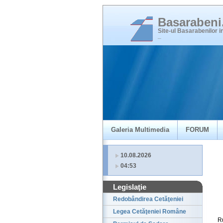
Basaraben
Site-ul Basarabenilor 
_
Galeria Multimedia
FORUM
10.08.2026
04:53
Legislaţie
Redobândirea Cetăţeniei
Legea Cetăţeniei Române
R