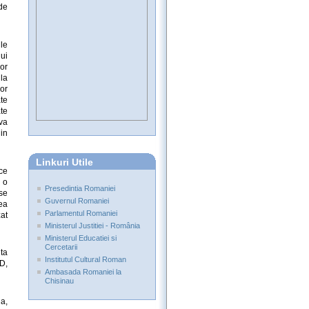
de
le
ui
or
la
lor
te
te
ova
in
Linkuri Utile
ce
 o
Presedintia Romaniei
se
Guvernul Romaniei
ea
Parlamentul Romaniei
at
Ministerul Justitiei - România
Ministerul Educatiei si
Cercetarii
nta
Institutul Cultural Roman
D,
Ambasada Romaniei la
Chisinau
a,