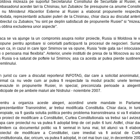
oldova mizeaza pe suportul Secretarului Consiliului de Securitate al Rusiei, e
mbasadorul acestei tari la Chisinau, Iuri Zubakov. Se presupune ca anume Consiliu
i nu Ministerul Afacerilor Externe al Rusiei a elaborat propunerile respectiv
todata, reprezentantii actualei puteri de la Chisinau, chiar daca au discutat anter
biectul cu Zubakov, "nu sint pe deplin satisfacuti de propunerile Rusiei" si "mize
a obtina excluderea unor aspecte".
aca se va ajunge la un compromis asupra noilor proiecte, Rusia si Moldova le v
ropune pentru aprobare si celorlalti participanti la procesul de negocieri. Surse
pun ca, in cazul in care Igor Smirnov se va opune, Rusia "este gata sa-l inlocuias
 o persoana mai flexibila". Anterior, unele institutii de presa de la Moscova au sc
a Rusia s-a saturat de poftele lui Smirnov, asa ca acesta ar putea pierde sustiner
emlinului.
n jurist cu care a discutat reporterul INFOTAG, dar care a solicitat anonimatul,
firmat ca nu vede cum ar putea fi respectate la modul practic unele terme
revazute in propunerile Rusiei, in special, preconizata perioade a alegeril
ticipate de pe ambele maluri ale Nistrului - noiembrie 2007.
Pentru a organiza aceste alegeri, acordind unele mandate in Parlame
prezentantilor Transnistriei, ar trebui modificata Constitutia. Chiar daca, in lun
ropiate, va fi gasita solutia politica pentru problema transnistreana si va fi elabo
 proiect de modificare a Constitutiei, Curtea Constitutionala va trebui sa-l avize
pa care proiectul nu va putea fi adoptat timp de cel putin 6 luni. Astfel, chiar d
dmitem ca documentul politic va fi semnat in luna mai, tot atunci va fi elabor
roiectul de modificare a Constitutiei, care imediat va fi avizat de Curt
nstitutionala, dar, oricum, va putea fi adoptat, in cel mai bun caz, in decembrie 20