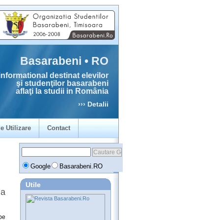
Basarabeni • RO
informational destinat elevilor
şi studenţilor basarabeni
aflaţi la studii in România
››› Detalii
e Utilizare
Contact
Google
Basarabeni.RO
Utile
na
pe