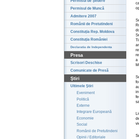
Permisul de Şedere
c
op
Permisul de Muncă
Admitere 2007
S
Românii de Pretutindeni
R
d
Constituţia Rep. Moldova
S
Constituţia României
Ti
a
Declaratia de Independenta
r
Presa
re
a
Scrisori Deschise
Mo
Comunicate de Presă
S
Ştiri
f
Ultimele Ştiri
a
i
Eveniment
f
Politică
s
Externe
Integrare Europeană
Li
Economie
d
vi
Social
Românii de Pretutindeni
S
Opinii / Editoriale