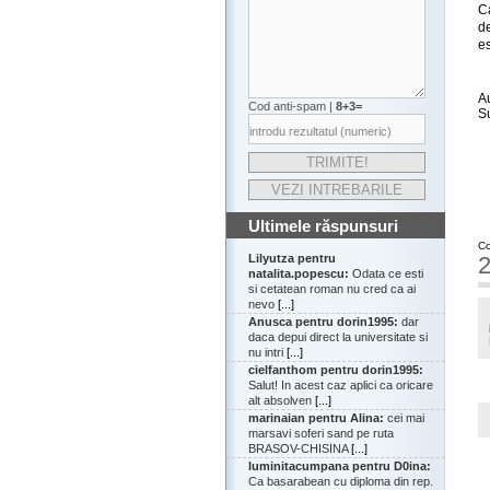
Ca
d
es
A
Cod anti-spam |
8+3=
S
Ultimele răspunsuri
Co
2
Lilyutza pentru
natalita.popescu:
Odata ce esti
si cetatean roman nu cred ca ai
nevo
[...]
Anusca pentru dorin1995:
dar
daca depui direct la universitate si
nu intri
[...]
cielfanthom pentru dorin1995:
Salut! In acest caz aplici ca oricare
alt absolven
[...]
marinaian pentru Alina:
cei mai
marsavi soferi sand pe ruta
BRASOV-CHISINA
[...]
luminitacumpana pentru D0ina:
Ca basarabean cu diploma din rep.