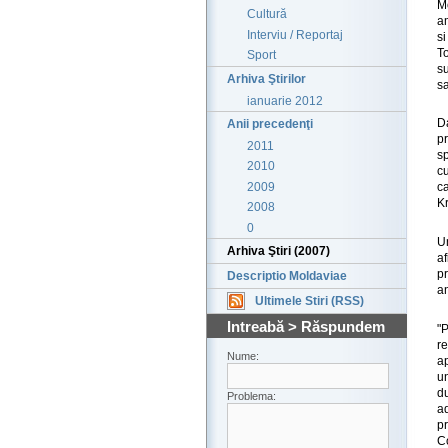
M
Cultură
a
Interviu / Reportaj
s
To
Sport
su
Arhiva Ştirilor
s
ianuarie 2012
D
Anii precedenţi
p
2011
s
2010
cu
2009
c
Kr
2008
0
U
Arhiva Ştiri (2007)
a
p
Descriptio Moldaviae
an
Ultimele Stiri (RSS)
Intreabă > Răspundem
"
re
Nume:
ap
un
du
Problema:
a
p
Co