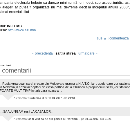
mpania electorala trebuie sa dureze minimum 2 luni, deci, sub aspect juridic, ast
e alegeri ar putea fi organizate nu mai devreme decit la inceputul anului 2008",
timat expertul citat.
utor:
INFOTAG
ursa:
http://www.azi.md/
sus ▲
|
comenteaza
« precedenta
salt la stirea
urmatoare »
mentarii:
 comentarii
...Rusia vrea doar sa-si creeze din Moldova o granita a N.A.T.O. iar trupele care vor station
in Moldova,in cazul acceptarii de clasa politica de la Chisinau a propunerii rusesti,vor station
FOARTE MULT TIMP in tarisoara noastra ...
A comentat
Gudumac O
pe
18.04.2007
, ora
21:58
....SA ALUNGAM rusii LA CASA LOR...
A comentat
as fi vrut sa fie din partea lui Voronin...
pe
19.04.2007
, ora
21:21