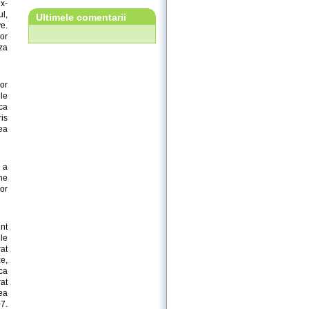
x-
l,
Ultimele comentarii
e.
ior
aza
or
le
ca
ris
ea
 a
ne
or
nt
ile
rat
ze,
aca
at
ea
07.