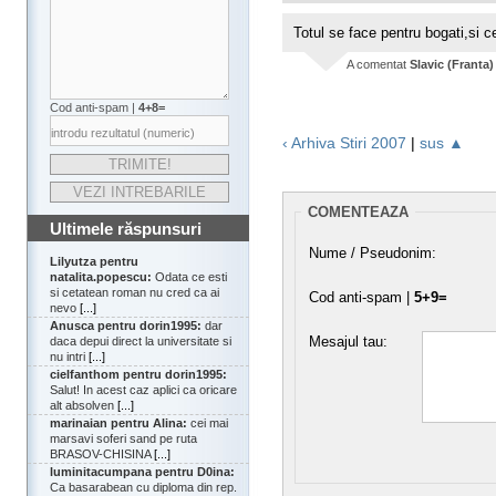
Totul se face pentru bogati,si c
A comentat
Slavic (Franta)
Cod anti-spam |
4+8=
‹ Arhiva Stiri 2007
|
sus ▲
COMENTEAZA
Ultimele răspunsuri
Nume / Pseudonim:
Lilyutza pentru
natalita.popescu:
Odata ce esti
si cetatean roman nu cred ca ai
Cod anti-spam |
5+9=
nevo
[...]
Anusca pentru dorin1995:
dar
Mesajul tau:
daca depui direct la universitate si
nu intri
[...]
cielfanthom pentru dorin1995:
Salut! In acest caz aplici ca oricare
alt absolven
[...]
marinaian pentru Alina:
cei mai
marsavi soferi sand pe ruta
BRASOV-CHISINA
[...]
luminitacumpana pentru D0ina:
Ca basarabean cu diploma din rep.