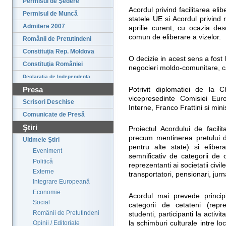
Permisul de Şedere
Acordul privind facilitarea elib
Permisul de Muncă
statele UE si Acordul privind 
Admitere 2007
aprilie curent, cu ocazia des
comun de eliberare a vizelor.
Românii de Pretutindeni
Constituţia Rep. Moldova
O decizie in acest sens a fost l
Constituţia României
negocieri moldo-comunitare, ca
Declaratia de Independenta
Presa
Potrivit diplomatiei de la 
vicepresedinte Comisiei Eur
Scrisori Deschise
Interne, Franco Frattini si min
Comunicate de Presă
Ştiri
Proiectul Acordului de facili
precum mentinerea pretului 
Ultimele Ştiri
pentru alte state) si elibe
Eveniment
semnificativ de categorii de 
Politică
reprezentanti ai societatii civile
Externe
transportatori, pensionari, jurn
Integrare Europeană
Economie
Acordul mai prevede princip
Social
categorii de cetateni (reprez
Românii de Pretutindeni
studenti, participanti la activita
la schimburi culturale intre loc
Opinii / Editoriale