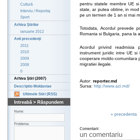
pentru statele membre UE si 
Cultură
state, ar putea obtine, in mod p
Interviu / Reportaj
pe un termen de 1 an si mai m
Sport
Arhiva Ştirilor
Totodata, Acordul prevede pos
ianuarie 2012
Romania si Bulgaria, pana la a
Anii precedenţi
2011
Acordul privind readmisia 
2010
instrument juridic intre UE 
2009
cooperare moldo-comunitara p
migratiei ilegale.
2008
0
Arhiva Ştiri (2007)
Autor:
reporter.md
Sursa:
http://www.azi.md/
Descriptio Moldaviae
Ultimele Stiri (RSS)
Intreabă > Răspundem
Nume:
« precedenta
Problema:
Comentarii:
un comentariu