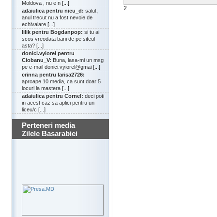
Moldova , nu e n
[...]
2
adaiulica pentru nicu_d:
salut,
anul trecut nu a fost nevoie de
echivalare
[...]
lilik pentru Bogdanpop:
si tu ai
scos vreodata bani de pe siteul
asta?
[...]
donici.vyiorel pentru
Ciobanu_V:
Buna, lasa-mi un msg
pe e-mail donici.vyiorel@gmai
[...]
crinna pentru larisa2726:
aproape 10 media, ca sunt doar 5
locuri la mastera
[...]
adaiulica pentru Cornel:
deci poti
in acest caz sa aplici pentru un
liceu/c
[...]
Perteneri media
Zilele Basarabiei