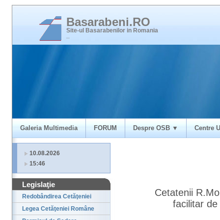
Basarabeni.RO
Site-ul Basarabenilor in Romania
_
Galeria Multimedia
FORUM
Despre OSB ▼
Centre U
10.08.2026
15:46
Legislaţie
Cetatenii R.Mo
Redobândirea Cetăţeniei
facilitar 
Legea Cetăţeniei Române