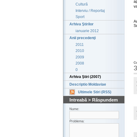
a
Cultură
va
Interviu / Reportaj
Sport
A
Arhiva Ştirilor
S
ianuarie 2012
Anii precedenţi
2011
2010
2009
Co
2008
3
0
Arhiva Ştiri (2007)
Descriptio Moldaviae
Ultimele Stiri (RSS)
Intreabă > Răspundem
Nume:
Problema: