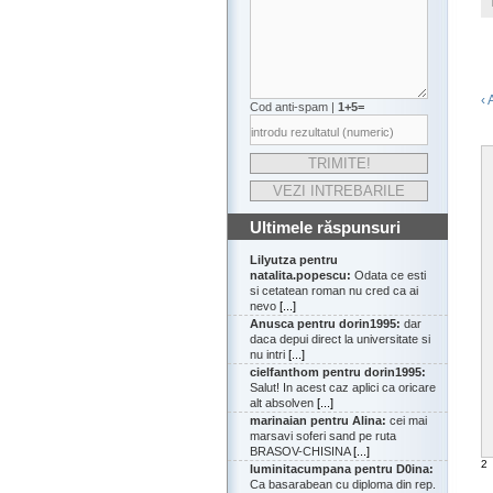
‹ 
Cod anti-spam |
1+5=
Ultimele răspunsuri
Lilyutza pentru
natalita.popescu:
Odata ce esti
si cetatean roman nu cred ca ai
nevo
[...]
Anusca pentru dorin1995:
dar
daca depui direct la universitate si
nu intri
[...]
cielfanthom pentru dorin1995:
Salut! In acest caz aplici ca oricare
alt absolven
[...]
marinaian pentru Alina:
cei mai
marsavi soferi sand pe ruta
BRASOV-CHISINA
[...]
2
luminitacumpana pentru D0ina:
Ca basarabean cu diploma din rep.