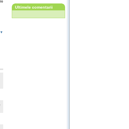
re
Ultimele comentarii
 ▼
e