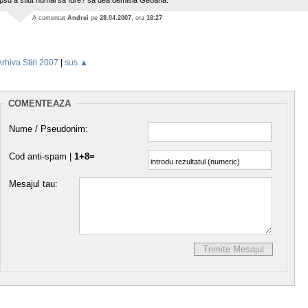
A comentat
Andrei
pe
28.04.2007
, ora
18:27
Arhiva Stiri 2007
|
sus ▲
COMENTEAZA
Nume / Pseudonim:
Cod anti-spam |
1+8=
Mesajul tau: