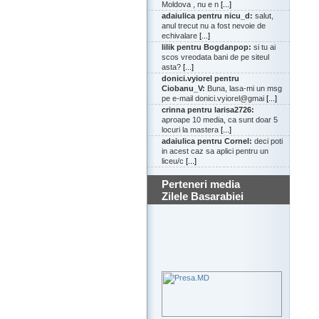
Moldova , nu e n
[...]
adaiulica pentru nicu_d:
salut,
anul trecut nu a fost nevoie de
echivalare
[...]
lilik pentru Bogdanpop:
si tu ai
scos vreodata bani de pe siteul
asta?
[...]
donici.vyiorel pentru
Ciobanu_V:
Buna, lasa-mi un msg
pe e-mail donici.vyiorel@gmai
[...]
crinna pentru larisa2726:
aproape 10 media, ca sunt doar 5
locuri la mastera
[...]
adaiulica pentru Cornel:
deci poti
in acest caz sa aplici pentru un
liceu/c
[...]
Perteneri media
Zilele Basarabiei