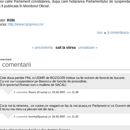
poi catre Parlament constatarea, dupa care hotararea Parlamentului de suspenda
 fi publicata în Monitorul Oficial.
utor:
RGN
ursa:
http://www.rgnpress.ro/
sus ▲
|
comenteaza
« precedenta
salt la stirea
urmatoare »
mentarii:
 comentarii
Cele doua partide PNL si UDMR de BOZGORI trebue sa fie extrem de fereciti de bucurie.
Ca vor sa-l suspendeze pe Basescu din functie de presedinte.
Si in guvernul Roman sun o multime de SACALI
A comentat
Slavic (Franta)
pe
19.04.2007
, ora
11:48
Ca la noi la nimenea...ce rusine,ce magarii se fac la noi acasa,ce Parlament si ce Guvern d
2 lei,nu ma mira ca plecam toti din tara...
A comentat
Ionela(Spania)
pe
24.04.2007
, ora
11:42
psd a stiut numai sa fure? sa dea demisia Geoana.