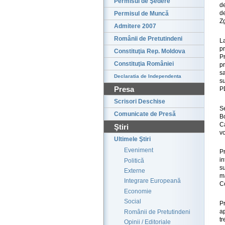
Permisul de Şedere
d
de
Permisul de Muncă
Z
Admitere 2007
Românii de Pretutindeni
L
pr
Constituţia Rep. Moldova
P
Constituţia României
pr
sa
Declaratia de Independenta
s
Presa
P
Scrisori Deschise
S
Comunicate de Presă
B
Ca
Ştiri
v
Ultimele Ştiri
Eveniment
P
in
Politică
s
Externe
m
Integrare Europeană
Co
Economie
Social
P
a
Românii de Pretutindeni
tr
Opinii / Editoriale