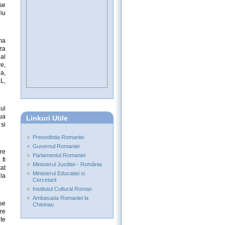
se
riu
ma
aza
al
re,
ea,
L,
ul
ua
Linkuri Utile
 si
Presedintia Romaniei
Guvernul Romaniei
re
Parlamentul Romaniei
 fi
Ministerul Justitiei - România
at
Ministerul Educatiei si
la
Cercetarii
Institutul Cultural Roman
Ambasada Romaniei la
se
Chisinau
re
ite