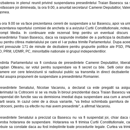
ezbaterea in plenul reunit privind suspendarea presedintelui Traian Basescu sa 
sfasoare joi dimineata, la ora 9.00, a anuntat secretarul Camerei Deputatilor, Vale
gonea.
a ora 9.00 se va face prezentarea cererii de suspendare a lui Basescu, apoi va ur
ezentarea raportului comisiei de ancheta si a avizului Curtii Constitutionale, note
rompt Media. In continuare este rezervat timp pentru un eventual discurs 
esedintelui Traian Basescu, daca va raspunde invitatiei de a participa la dezbate
u pentru citirea materialului pe care el l-ar putea trimite Parlamentului. Dupa ace
unt prevazute 171 de minute de dezbatere pentru grupurile politice ale PSD, PN
D, PRM, UDMR, PC, minoritatile nationale si grupul independentilor.
edinta Parlamentului va fi condusa de presedintele Camerei Deputatilor, liberal
ogdan Olteanu, iar votul pentru suspendare va fi secret cu bile. Sefii celor do
mere vor cere televiziunii si radioului public sa transmita in direct dezbaterile
otul asupra propunerii de suspendare a presedintelui Romaniei.
resedintele Senatului, Nicolae Vacaroiu, a declarat ca este pregatit sa asigu
terimatul la Cotroceni si se va muta în biroul prezidential daca Traian Basescu va
uspendat din functie sau va demisiona imediat dupa suspendare asa cum a anunt
arti seara. In cazul celei de a doua variante, “va trebui schimbata garnitura de 
troceni, pentru ca efectiv nu mai avem presedinte", a afirmat Vacaroiu.
resedintele Senatului a precizat ca Basescu nu va fi suspendat joi, chiar daca 
proba hotararea de suspendare. Hotararea va fi trimisa Curtii Constitutionale, ca
ebuie sa constate daca au fost indeplinite toate procedurile legale. Curtea va trim