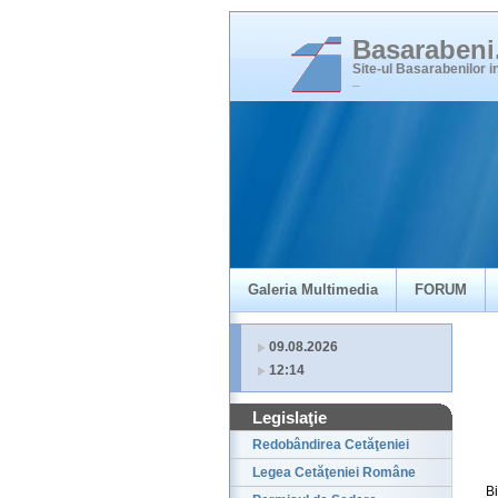
Basaraben
Site-ul Basarabenilor 
_
Galeria Multimedia
FORUM
09.08.2026
12:14
Legislaţie
Redobândirea Cetăţeniei
Legea Cetăţeniei Române
B