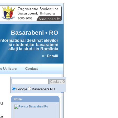
Basarabeni • RO
informational destinat elevilor
şi studenţilor basarabeni
aflaţi la studii in România
››› Detalii
e Utilizare
Contact
Google
Basarabeni.RO
Utile
cu
ca