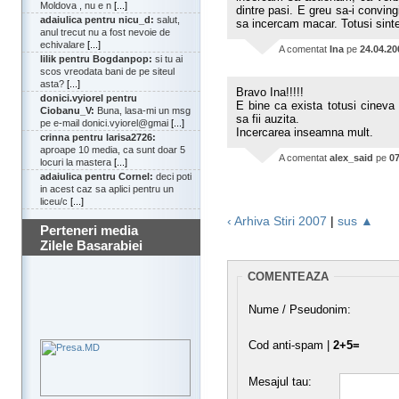
Moldova , nu e n
[...]
dintre pasi. E greu sa-i convin
adaiulica pentru nicu_d:
salut,
sa incercam macar. Totusi sinte
anul trecut nu a fost nevoie de
echivalare
[...]
A comentat
Ina
pe
24.04.20
lilik pentru Bogdanpop:
si tu ai
scos vreodata bani de pe siteul
asta?
[...]
Bravo Ina!!!!!
donici.vyiorel pentru
E bine ca exista totusi cineva
Ciobanu_V:
Buna, lasa-mi un msg
sa fii auzita.
pe e-mail donici.vyiorel@gmai
[...]
Incercarea inseamna mult.
crinna pentru larisa2726:
aproape 10 media, ca sunt doar 5
A comentat
alex_said
pe
07
locuri la mastera
[...]
adaiulica pentru Cornel:
deci poti
in acest caz sa aplici pentru un
liceu/c
[...]
‹ Arhiva Stiri 2007
|
sus ▲
Perteneri media
Zilele Basarabiei
COMENTEAZA
Nume / Pseudonim:
Cod anti-spam |
2+5=
Mesajul tau: