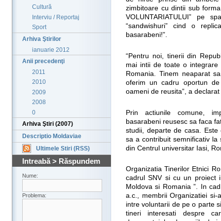
Cultură
zimbitoare cu dintii sub forma 
VOLUNTARIATULUI” pe spa
Interviu / Reportaj
“sandwishuri” cind o replic
Sport
basarabeni!”.
Arhiva Ştirilor
ianuarie 2012
“Pentru noi, tinerii din Repu
Anii precedenţi
mai intii de toate o integrare
2011
Romania. Tinem neaparat sa fr
2010
oferim un cadru oportun de m
oameni de reusita”, a declara
2009
2008
0
Prin actiunile comune, impl
basarabeni reusesc sa faca fat
Arhiva Ştiri (2007)
studii, departe de casa. Este
Descriptio Moldaviae
sa a contribuit semnificativ l
din Centrul universitar Iasi, R
Ultimele Stiri (RSS)
Intreabă > Răspundem
Organizatia Tinerilor Etnici 
Nume:
cadrul SNV si cu un proiect i
Moldova si Romania ”. In cadru
a.c., membrii Organizatiei si
Problema:
intre voluntarii de pe o parte s
tineri interesati despre cara