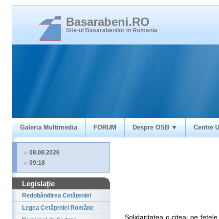
Basarabeni.RO
Site-ul Basarabenilor in Romania
_
Galeria Multimedia
FORUM
Despre OSB ▼
Centre U
08.08.2026
09:18
Legislaţie
Redobândirea Cetăţeniei
Legea Cetăţeniei Române
Solidaritatea o citeai pe fetel