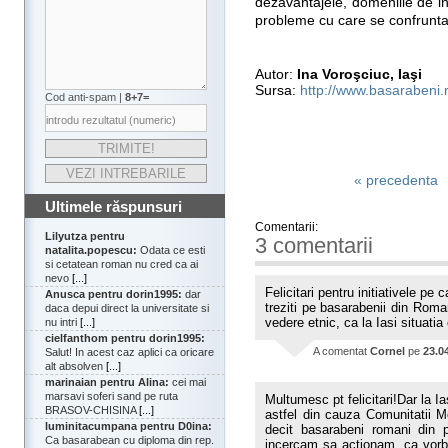
dezavantajele, domeniile de inte
probleme cu care se confrunta 
Autor:
Ina Voroşciuc, Iaşi
Sursa:
http://www.basarabeni.
Cod anti-spam |
8+7=
« precedenta
Ultimele răspunsuri
Comentarii:
Lilyutza pentru
3 comentarii
natalita.popescu:
Odata ce esti
si cetatean roman nu cred ca ai
nevo
[...]
Felicitari pentru initiativele pe
Anusca pentru dorin1995:
dar
treziti pe basarabenii din Roman
daca depui direct la universitate si
vedere etnic, ca la Iasi situatia
nu intri
[...]
cielfanthom pentru dorin1995:
A comentat
Cornel
pe
23.0
Salut! In acest caz aplici ca oricare
alt absolven
[...]
marinaian pentru Alina:
cei mai
marsavi soferi sand pe ruta
Multumesc pt felicitari!Dar la I
BRASOV-CHISINA
[...]
astfel din cauza Comunitatii Mo
luminitacumpana pentru D0ina:
decit basarabeni romani din pu
Ca basarabean cu diploma din rep.
incercam sa actionam, ca vorbe