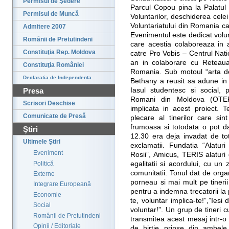
Permisul de Şedere
Parcul Copou pina la Palatul 
Permisul de Muncă
Voluntarilor, deschiderea cele
Voluntariatului din Romania car
Admitere 2007
Evenimentul este dedicat volunt
Românii de Pretutindeni
care acestia colaboreaza in act
Constituţia Rep. Moldova
catre Pro Vobis – Centrul Nati
an in colaborare cu Reteaua
Constituţia României
Romania. Sub motoul “arta de 
Declaratia de Independenta
Bethany a reusit sa adune in 
Presa
Iasul studentesc si social, p
Romani din Moldova (OTERM
Scrisori Deschise
implicata in acest proiect. 
Comunicate de Presă
plecare al tinerilor care sin
frumoasa si totodata o pot da
Ştiri
12.30 era deja invadat de tot
Ultimele Ştiri
exclamatii. Fundatia “Alaturi
Eveniment
Rosii”, Amicus, TERIS alaturi 
Politică
egalitatii si acordului, cu u
comunitatii. Tonul dat de organ
Externe
porneau si mai mult pe tineri
Integrare Europeană
pentru a indemna trecatorii la p
Economie
te, voluntar implica-te!”,”Iesi 
Social
voluntar!”. Un grup de tineri
Românii de Pretutindeni
transmitea acest mesaj intr-o 
Opinii / Editoriale
de hirtie prinse din ambele 