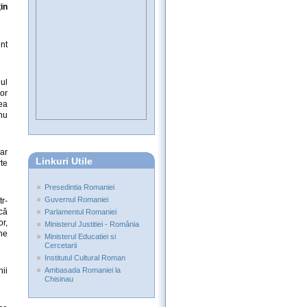
in
ent
ul
lor
nea
 nu
ar
Linkuri Utile
rte
Presedintia Romaniei
Guvernul Romaniei
r-
că
Parlamentul Romaniei
r,
Ministerul Justitiei - România
une
Ministerul Educatiei si
Cercetarii
Institutul Cultural Roman
Ambasada Romaniei la
nii
Chisinau