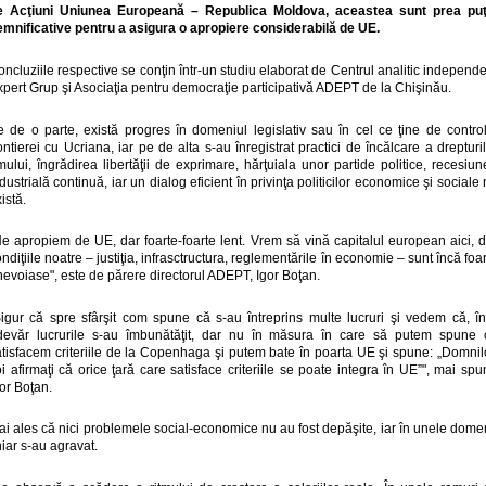
e Acţiuni Uniunea Europeană – Republica Moldova, aceastea sunt prea puţ
emnificative pentru a asigura o apropiere considerabilă de UE.
ncluziile respective se conţin într-un studiu elaborat de Centrul analitic independ
pert Grup şi Asociaţia pentru democraţie participativă ADEPT de la Chişinău.
e de o parte, există progres în domeniul legislativ sau în cel ce ţine de control
ontierei cu Ucriana, iar pe de alta s-au înregistrat practici de încălcare a drepturi
ului, îngrădirea libertăţii de exprimare, hărţuiala unor partide politice, recesiu
dustrială continuă, iar un dialog eficient în privinţa politicilor economice şi sociale
istă.
Ne apropiem de UE, dar foarte-foarte lent. Vrem să vină capitalul european aici, d
ndiţiile noatre – justiţia, infrasctructura, reglementările în economie – sunt încă foa
evoiase", este de părere directorul ADEPT, Igor Boţan.
Sigur că spre sfârşit com spune că s-au întreprins multe lucruri şi vedem că, înt
devăr lucrurile s-au îmbunătăţit, dar nu în măsura în care să putem spune 
atisfacem criteriile de la Copenhaga şi putem bate în poarta UE şi spune: „Domnilo
i afirmaţi că orice ţară care satisface criteriile se poate integra în UE”", mai sp
or Boţan.
i ales că nici problemele social-economice nu au fost depăşite, iar în unele dome
iar s-au agravat.