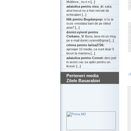
Moldova , nu e n
[...]
adaiulica pentru nicu_d:
salut,
anul trecut nu a fost nevoie de
echivalare
[...]
lilik pentru Bogdanpop:
si tu ai
scos vreodata bani de pe siteul
asta?
[...]
donici.vyiorel pentru
Ciobanu_V:
Buna, lasa-mi un msg
pe e-mail donici.vyiorel@gmai
[...]
crinna pentru larisa2726:
aproape 10 media, ca sunt doar 5
locuri la mastera
[...]
adaiulica pentru Cornel:
deci poti
in acest caz sa aplici pentru un
liceu/c
[...]
‹ 
Perteneri media
Zilele Basarabiei