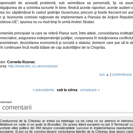
esponsabil de această problemă, sub semnătura sa personală, îşi va asu
ligaţiunea de a schimba lucrurile în bine, fiindcă aceste raporturi, aceste audieri 
vea loc săptămânal în cadrul şedinţei Guvernului, precum şi foarte frecvent vor av
oc şi reuniunile comisiei naţionale de implementare a Planului de Acţiuni Republi
oldova-UE", spunea nu cu mult timp în urmă Andrei Stratan.
meniile principale la care se referă Planul sunt, între altele, consolidarea instituţii
mocratice, asigurarea independenţei justiţiei, cooperarea în soluţionarea conflictu
ansnistrean, dezvoltarea economică şi socială a statului, domenii care par să le 
 în continuare încă multă bătaie de cap autorităţilor de la Chişinău.
utor:
Corneliu Rusnac
ursa:
http://www.bbc.co.uk/romanian/
sus ▲
|
comenteaza
« precedenta
salt la stirea
urmatoare »
mentarii:
 comentarii
Conducerea de la Chisinau ar trebui sa inteleaga ca tot ceea ce se petrece in interioru
Moldovei se vede si se aude la Bruxelles. De aceea liderii europeni nu pot fi 'fermecati' c
vorbele elitei politice din RM despre considerabilele succese in implementarea standartelo
europene. Ei pot sa fie convinsi despre seriozitarea liderilor de la Chisinau doar atunci can