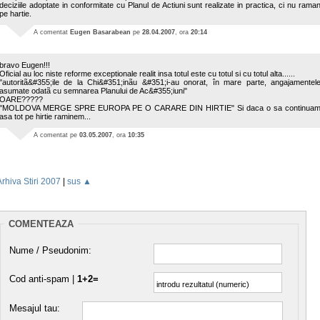
deciziile adoptate in conformitate cu Planul de Actiuni sunt realizate in practica, ci nu rama
pe hartie.
A comentat
Eugen Basarabean
pe
28.04.2007
, ora
20:14
bravo Eugen!!!
Oficial au loc niste reforme exceptionale realit insa totul este cu totul si cu totul alta......
"autoritã&#355;ile de la Chi&#351;inãu &#351;i-au onorat, în mare parte, angajamentel
asumate odatã cu semnarea Planului de Ac&#355;iuni"
OARE?????
"MOLDOVA MERGE SPRE EUROPA PE O CARARE DIN HIRTIE" Si daca o sa continua
asa tot pe hirtie raminem...
A comentat
pe
03.05.2007
, ora
10:35
Arhiva Stiri 2007
|
sus ▲
COMENTEAZA
Nume / Pseudonim:
Cod anti-spam |
1+2=
Mesajul tau: