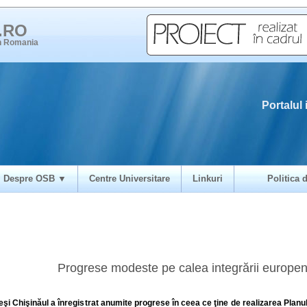
i.RO
in Romania
Portalul 
Despre OSB ▼
Centre Universitare
Linkuri
Politica d
Progrese modeste pe calea integrării europe
eşi Chişinăul a înregistrat anumite progrese în ceea ce ţine de realizarea Planul