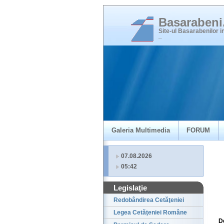
Basaraben
Site-ul Basarabenilor 
_
Galeria Multimedia
FORUM
07.08.2026
05:42
Legislaţie
Redobândirea Cetăţeniei
Legea Cetăţeniei Române
D