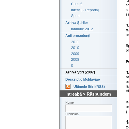
"
Cultură
co
s
Interviu / Reportaj
să
Sport
Arhiva Ştirilor
"U
ianuarie 2012
f
an
Anii precedenţi
2011
Sp
2010
p
2009
2008
Po
0
Arhiva Ştiri (2007)
"
na
Descriptio Moldaviae
e
l
Ultimele Stiri (RSS)
Vl
Intreabă > Răspundem
Ia
Nume:
o
şi
Problema:
"Î
t