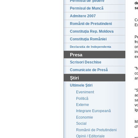
Permisul de Şedere
d
s
Permisul de Muncă
Admitere 2007
Co
Românii de Pretutindeni
Ex
Constituţia Rep. Moldova
P
Constituţia României
fr
om
Declaratia de Independenta
in
Presa
ex
Scrisori Deschise
"
Comunicate de Presă
co
Ştiri
an
Ultimele Ştiri
"
Eveniment
a
Politică
s
Externe
vo
Ig
Integrare Europeană
Economie
Ma
Social
ch
Românii de Pretutindeni
Opinii / Editoriale