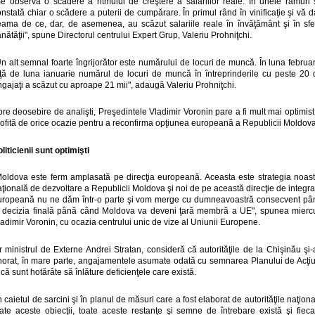
Se observă o scădere a ritmului de creştere a salariilor reale. În unele ramuri 
nstată chiar o scădere a puterii de cumpărare. În primul rând în vinificaţie şi vă d
eama de ce, dar, de asemenea, au scăzut salariile reale în învăţământ şi în sfe
nătăţii", spune Directorul centrului Expert Grup, Valeriu Prohniţchi.
n alt semnal foarte îngrijorător este numărului de locuri de muncă. În luna februa
aţă de luna ianuarie numărul de locuri de muncă în întreprinderile cu peste 20 
gajaţi a scăzut cu aproape 21 mii", adaugă Valeriu Prohniţchi.
re deosebire de analişti, Preşedintele Vladimir Voronin pare a fi mult mai optimist
rofită de orice ocazie pentru a reconfirma opţiunea europeană a Republicii Moldova
liticienii sunt optimişti
Moldova este ferm amplasată pe direcţia europeană. Aceasta este strategia noast
ţională de dezvoltare a Republicii Moldova şi noi de pe această direcţie de integr
uropeană nu ne dăm într-o parte şi vom merge cu dumneavoastră consecvent pâ
a decizia finală până când Moldova va deveni ţară membră a UE", spunea miercu
adimir Voronin, cu ocazia centrului unic de vize al Uniunii Europene.
r ministrul de Externe Andrei Stratan, consideră că autorităţile de la Chişinău şi
norat, în mare parte, angajamentele asumate odată cu semnarea Planului de Acţiu
 că sunt hotărâte să înlăture deficienţele care există.
n caietul de sarcini şi în planul de măsuri care a fost elaborat de autorităţile naţion
oate aceste obiecţii, toate aceste restanţe şi semne de întrebare există şi fieca