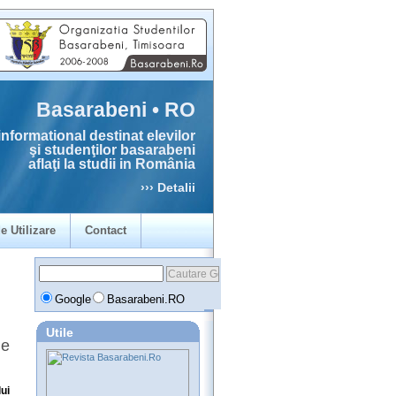
Basarabeni • RO
informational destinat elevilor
şi studenţilor basarabeni
aflaţi la studii in România
››› Detalii
e Utilizare
Contact
Google
Basarabeni.RO
Utile
ne
ui