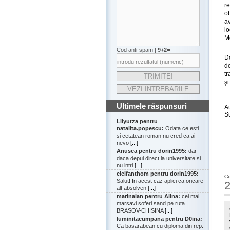
r
ob
a
l
M
Cod anti-spam |
9+2=
Do
de
tr
şi
Ultimele răspunsuri
A
S
Lilyutza pentru
natalita.popescu:
Odata ce esti
si cetatean roman nu cred ca ai
nevo
[...]
Anusca pentru dorin1995:
dar
daca depui direct la universitate si
nu intri
[...]
cielfanthom pentru dorin1995:
Co
Salut! In acest caz aplici ca oricare
2
alt absolven
[...]
marinaian pentru Alina:
cei mai
marsavi soferi sand pe ruta
BRASOV-CHISINA
[...]
luminitacumpana pentru D0ina:
Ca basarabean cu diploma din rep.