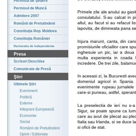
Permisul de Şedere
Permisul de Muncă
Primele zile ale anului au gasi
Admitere 2007
consulatului. S-au calcat in 
altul, au facut si au refacut l
Românii de Pretutindeni
lapovita, de dimineata pana se
Constituţia Rep. Moldova
Constituţia României
Injura marunt, canta, din can
Declaratia de Independenta
promisiunile oficialilor care 
inghesuie un pic, iar a doua
Presa
multa experienta in coada
Scrisori Deschise
incredere. De trei zile, balamu
Comunicate de Presă
In aceeasi zi, la Bucuresti ave
Ştiri
domeniul agricol in Spania
Ultimele Ştiri
evenimente rupeau jurnalele d
Eveniment
care-si puneau, astfel, sperant
Politică
Externe
La preselectia de ieri nu s-
Integrare Europeană
Sigur, se poate spune ca lum
Economie
care au avut de plecat au plec
Italia sau Irlanda, si se duce l
Social
si oficii de stat.
Românii de Pretutindeni
Opinii / Editoriale