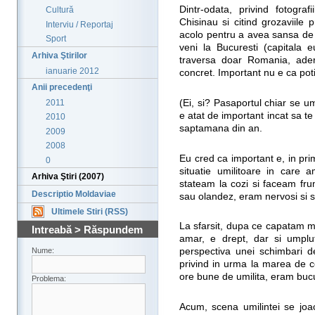
Dintr-odata, privind fotogra
Cultură
Chisinau si citind grozaviile
Interviu / Reportaj
acolo pentru a avea sansa de 
Sport
veni la Bucuresti (capitala
Arhiva Ştirilor
traversa doar Romania, ade
ianuarie 2012
concret. Important nu e ca poti
Anii precedenţi
2011
(Ei, si? Pasaportul chiar se u
e atat de important incat sa te 
2010
saptamana din an.
2009
2008
Eu cred ca important e, in pr
0
situatie umilitoare in care
Arhiva Ştiri (2007)
stateam la cozi si faceam fru
Descriptio Moldaviae
sau olandez, eram nervosi si
Ultimele Stiri (RSS)
La sfarsit, dupa ce capatam m
Intreabă > Răspundem
amar, e drept, dar si umplut
Nume:
perspectiva unei schimbari d
privind in urma la marea de c
ore bune de umilita, eram buc
Problema:
Acum, scena umilintei se joa