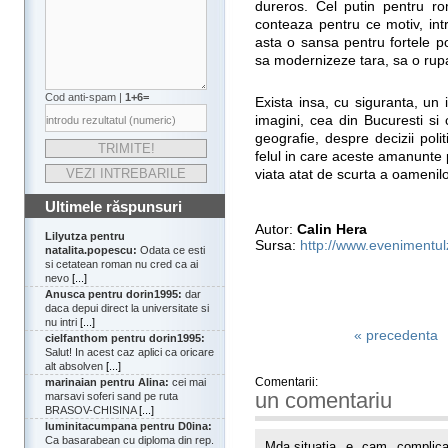
dureros. Cel putin pentru r
conteaza pentru ce motiv, int
asta o sansa pentru fortele po
sa modernizeze tara, sa o rup
Cod anti-spam |
1+6=
Exista insa, cu siguranta, un 
imagini, cea din Bucuresti si
geografie, despre decizii poli
felul in care aceste amanunte p
viata atat de scurta a oamenilo
Ultimele răspunsuri
Autor:
Calin Hera
Lilyutza pentru
Sursa:
http://www.evenimentulzi
natalita.popescu:
Odata ce esti
si cetatean roman nu cred ca ai
nevo
[...]
Anusca pentru dorin1995:
dar
daca depui direct la universitate si
nu intri
[...]
« precedenta
cielfanthom pentru dorin1995:
Salut! In acest caz aplici ca oricare
alt absolven
[...]
Comentarii:
marinaian pentru Alina:
cei mai
un comentariu
marsavi soferi sand pe ruta
BRASOV-CHISINA
[...]
luminitacumpana pentru D0ina:
Ca basarabean cu diploma din rep.
Mda,situatia e cam complic