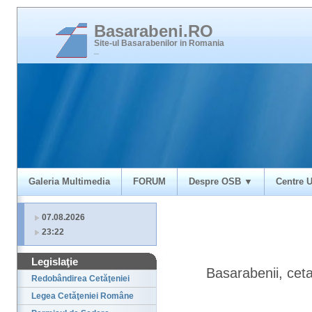
Basarabeni.RO
Site-ul Basarabenilor in Romania
_
Galeria Multimedia
FORUM
Despre OSB ▼
Centre U
07.08.2026
23:22
Legislaţie
Basarabenii, ceta
Redobândirea Cetăţeniei
Legea Cetăţeniei Române