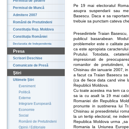
Permisul de Şedere
Pe 19 mai electoratul Roma
Permisul de Muncă
asupra suspendarii sau ment
Admitere 2007
Basescu. Daca e sa raportam
trebuie sa punctam cateva ches
Românii de Pretutindeni
Constituţia Rep. Moldova
Presedintele Traian Basescu, 
Constituţia României
publicul basarabean. Modul
problemelor este o calitate p
Declaratia de Independenta
ca este apropiata caracterului
Presa
Prutului. Totodata, cetate
Scrisori Deschise
impresionati de preocupare
romanilor de pretutindeni, in
Comunicate de Presă
Chisinau din ianuarie 2007, in
Ştiri
a facut ca Traian Basescu sa 
Ultimele Ştiri
(ca de fiece data cand vine l
Republicii Moldova.
Eveniment
Cu toate acestea ma tem ca ce
Politică
sa ia cu asalt la 19 mai cab
Externe
Romaniei din Republica Mold
Integrare Europeană
pronunte in sustinerea lui Tr
Economie
Chisinau ai presedintelui rom
Social
la un tertip electoral, ne ind
Românii de Pretutindeni
Republica Moldova urma „sa 
Romania la Uniunea European
Opinii / Editoriale