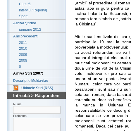
„amici” ai presedintelui roman 
Cultură
astazi apa in gura pentru ca 
Interviu / Reportaj
inclina balanta la Bucuresti,
Sport
ramana fara simbria de „patri
Arhiva Ştirilor
la Chisinau”.
ianuarie 2012
Anii precedenţi
Altele sunt motivele din care
participe la 19 mai la scru
2011
proverbiala a moldoveanului: l
2010
ca acest referendum se va tr
2009
numarul intregului electorat
2008
mult cati moldoveni cu cetate
0
doua urne de vot de la Chisin
votul moldovenilor pro sau co
Arhiva Ştiri (2007)
uneori si un vot poate deveni 
Descriptio Moldaviae
Numarul celor care vor parti
Ultimele Stiri (RSS)
basarabenii sunt sau nu sun
cetatean roman, daca basarabe
Intreabă > Răspundem
care stiu nu doar sa beneficie
Nume:
la munca in Uniunea Eur
responsabilitatile ce decurg d
celor care se vor prezenta 
Problema:
moldovenii sunt cetateni r
romanesti. Daca cei care au