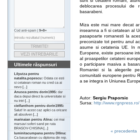
sunt si cetateni romani, atun
deblocarea procesului de 
basarabeni.
Miza este mai mare decat ar 
inseamna a fi si cetatean al U
Cod anti-spam |
9+8=
pasapoarte romanesti la aces
preconizate tot pentru anul a
asume si cetatenia UE. In mo
Europene, existe persoane inte
al proaspetilor cetateni europ
Ultimele răspunsuri
o participare masiva a basar
Romaniei si la alegerile pe
Lilyutza pentru
comunitatii europene pentru R
natalita.popescu:
Odata ce esti
a se integra in Uniunea Europ
si cetatean roman nu cred ca ai
nevo
[...]
Anusca pentru dorin1995:
dar
daca depui direct la universitate si
Autor:
Sergiu Praporsic
nu intri
[...]
Sursa:
http://www.rgnpress.ro/
cielfanthom pentru dorin1995:
Salut! In acest caz aplici ca oricare
alt absolven
[...]
marinaian pentru Alina:
cei mai
marsavi soferi sand pe ruta
BRASOV-CHISINA
[...]
« precedenta
luminitacumpana pentru D0ina:
Ca basarabean cu diploma din rep.