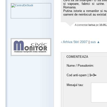
Ce-o sa se intample? O sa stea s
si vapoare, fabrici si uzine.
Romania.
Putina istorie a romanilor si 
oameni de neinlocuit au existat d
A comentat
larisa
pe
10.05
‹ Arhiva Stiri 2007
|
sus ▲
COMENTEAZA
Nume / Pseudonim:
Cod anti-spam |
1+3=
Mesajul tau: