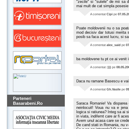
"zecile" si "sutele" de mii s
mai mult de cat simpla posesie 
A comentat
Cipi
pe
07.05.2
Poate moldovenii nu o sa poata 
mod decisiv dar totusi merita 
posib sa faca acest lucru, si s
A comentat
alex_said
pe
07
ba moldovene tu pt ce ai venit 
A comentat
:)))
pe
08.05.20
Daca nu ramane Basescu e vai 
A comentat
Gh.Vasile
pe
09
Parteneri
Basarabeni.Ro
Saraca Romanie! Va disparea 
neinlocuit! Voua nu va e jena
logica si ratiunea? Integ sa ai 
in viata, indifernt care ar fi ace
Avem unul acasa care se crede u
De cand stati in Romania, nu v