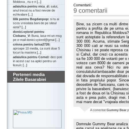
Moldova , nu e n
[...]
Comentarii:
adaiulica pentru nicu_d:
salut,
9 comentarii
anul trecut nu a fost nevoie de
echivalare
[...]
lilik pentru Bogdanpop:
si tu ai
scos vreodata bani de pe siteul
Bine, sa zicem ca multi dintre 
asta?
[...]
pentru a profita de pe urma ei
donici.vyiorel pentru
romana in Republica Moldova?
Ciobanu_V:
Buna, lasa-mi un msg
sunt asteptate la referendum l
pe e-mail donici.vyiorel@gmai
[...]
300 000. Acuma, stimate Sergiu
crinna pentru larisa2726:
300 000 cati ar reusi sa votez
aproape 10 media, ca sunt doar 5
Chisinau i se poate reprosa ca
locuri la mastera
[...]
si Cahul, dar crezi ca aceasta
adaiulica pentru Cornel:
deci poti
sa fie 100 000 de votanti per o 
in acest caz sa aplici pentru un
voteze cam 8000 de oameni pe
liceu/c
[...]
real asa ceva? Nici nu are
consulatului/ambasadei doar pe
Perteneri media
dat dovada de responsabilitate ni
Zilele Basarabiei
in fata propriului popor. Sinc
deosebire de Tariceanu, care nu 
privire la basarabeni, (banuies
a fost de doua ori la Chisinau 
asta e prea putin, dragii mei.
mai mare decat "vrajeala electo
A comentat
Gummy Bear
p
Domnule Gummy Bear analiza ta
este cazul sa analizeze ce a 