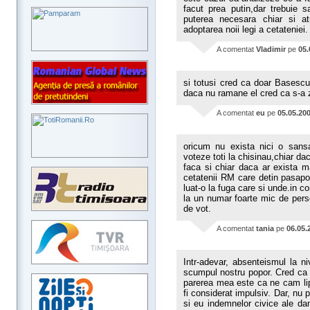
facut prea putin,dar trebuie 
puterea necesara chiar si a
adoptarea noii legi a cetateniei.
A comentat
Vladimir
pe
05.
si totusi cred ca doar Basescu
daca nu ramane el cred ca s-a 
A comentat
eu
pe
05.05.20
oricum nu exista nici o sans
voteze toti la chisinau,chiar dac
faca si chiar daca ar exista ma
cetatenii RM care detin pasapo
luat-o la fuga care si unde.in 
la un numar foarte mic de pers
de vot.
A comentat
tania
pe
06.05.
Intr-adevar, absenteismul la ni
scumpul nostru popor. Cred ca 
parerea mea este ca ne cam lip
fi considerat impulsiv. Dar, nu 
si eu indemnelor civice ale d