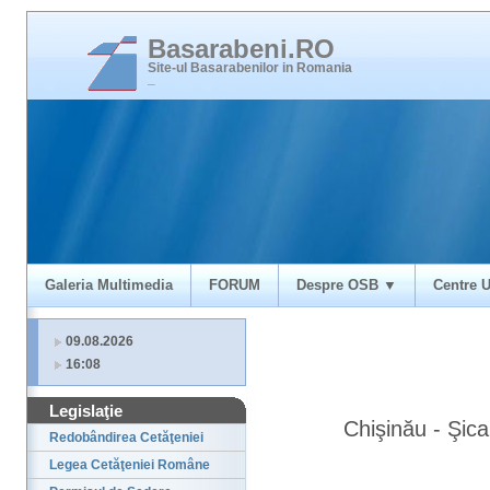
Basarabeni.RO
Site-ul Basarabenilor in Romania
_
Galeria Multimedia
FORUM
Despre OSB ▼
Centre U
09.08.2026
16:08
Legislaţie
Chişinău - Şic
Redobândirea Cetăţeniei
Legea Cetăţeniei Române