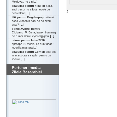
Moldova , nu e n
[...]
adaiulica pentru nicu_d:
salut,
anul trecut nu a fost nevoie de
2
echivalare
[...]
lilik pentru Bogdanpop:
si tu ai
scos vreodata bani de pe siteul
asta?
[...]
donici.vyiorel pentru
Ciobanu_V:
Buna, lasa-mi un msg
pe e-mail donici.vyiorel@gmai
[...]
crinna pentru larisa2726:
aproape 10 media, ca sunt doar 5
locuri la mastera
[...]
adaiulica pentru Cornel:
deci poti
in acest caz sa aplici pentru un
liceu/c
[...]
Perteneri media
Zilele Basarabiei