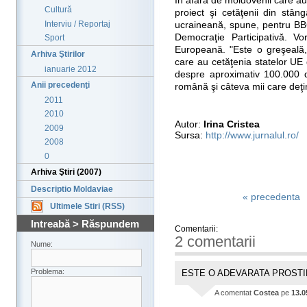
În afară de moldovenii care au 
Cultură
proiect şi cetăţenii din stân
Interviu / Reportaj
ucraineană, spune, pentru BBC
Democraţie Participativă. Vo
Sport
Europeană. "Este o greşeală,
Arhiva Ştirilor
care au cetăţenia statelor UE d
ianuarie 2012
despre aproximativ 100.000 d
Anii precedenţi
română şi câteva mii care deţi
2011
2010
Autor:
Irina Cristea
2009
Sursa:
http://www.jurnalul.ro/
2008
0
Arhiva Ştiri (2007)
Descriptio Moldaviae
« precedenta
Ultimele Stiri (RSS)
Intreabă > Răspundem
Comentarii:
2 comentarii
Nume:
Problema:
ESTE O ADEVARATA PROSTI
A comentat
Costea
pe
13.0