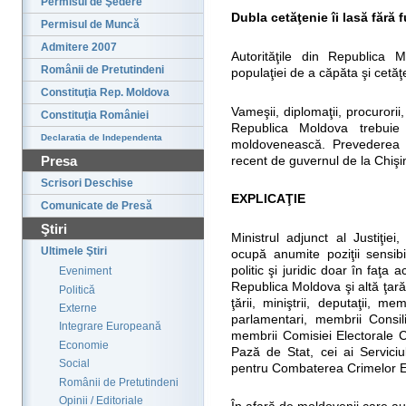
Permisul de Şedere
Dubla cetăţenie îi lasă fără f
Permisul de Muncă
Admitere 2007
Autorităţile din Republica 
Românii de Pretutindeni
populaţiei de a căpăta şi cetă
Constituţia Rep. Moldova
Vameşii, diplomaţii, procurorii,
Constituţia României
Republica Moldova trebuie
Declaratia de Independenta
moldovenească. Prevederea f
Presa
recent de guvernul de la Chişi
Scrisori Deschise
EXPLICAŢIE
Comunicate de Presă
Ştiri
Ministrul adjunct al Justiţi
Ultimele Ştiri
ocupă anumite poziţii sensibi
politic şi juridic doar în faţa 
Eveniment
Republica Moldova şi altă ţară.
Politică
ţării, miniştrii, deputaţii, me
Externe
parlamentari, membrii Consili
Integrare Europeană
membrii Comisiei Electorale Ce
Economie
Pază de Stat, cei ai Serviciul
Social
pentru Combaterea Crimelor E
Românii de Pretutindeni
Opinii / Editoriale