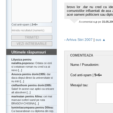
brovo lor .dar nu cred ca id
comunistilor influentati de as
acei oameni politicieni sau dipl
A comentat
c.p
pe
15.05.20
Cod anti-spam |
2+6=
‹ Arhiva Stiri 2007
|
sus ▲
Ultimele răspunsuri
COMENTEAZA
Lilyutza pentru
natalita.popescu:
Odata ce esti
Nume / Pseudonim:
si cetatean roman nu cred ca ai
nevo
[...]
Anusca pentru dorin1995:
dar
Cod anti-spam |
5+6=
daca depui direct la universitate si
nu intri
[...]
Mesajul tau:
cielfanthom pentru dorin1995:
Salut! In acest caz aplici ca oricare
alt absolven
[...]
marinaian pentru Alina:
cei mai
marsavi soferi sand pe ruta
BRASOV-CHISINA
[...]
luminitacumpana pentru D0ina:
Ca basarabean cu diploma din rep.