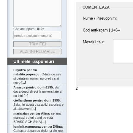
COMENTEAZA
Nume / Pseudonim:
Cod anti-spam |
8+9=
Cod anti-spam |
1+6=
Mesajul tau:
Ultimele răspunsuri
Lilyutza pentru
natalita.popescu:
Odata ce esti
si cetatean roman nu cred ca ai
nevo
[...]
Anusca pentru dorin1995:
dar
2
daca depui direct la universitate si
nu intri
[...]
cielfanthom pentru dorin1995:
Salut! In acest caz aplici ca oricare
alt absolven
[...]
marinaian pentru Alina:
cei mai
marsavi soferi sand pe ruta
BRASOV-CHISINA
[...]
luminitacumpana pentru D0ina:
Ca basarabean cu diploma din rep.