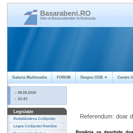
Basarabeni.RO
Site-ul Basarabenilor in Romania
_
Galeria Multimedia
FORUM
Despre OSB ▼
Centre U
08.08.2026
22:43
Legislaţie
Referendum: doar do
Redobândirea Cetăţeniei
Legea Cetăţeniei Române
România va deschide doar