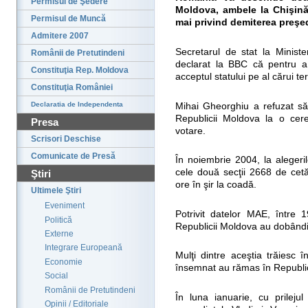
Permisul de Şedere
Moldova, ambele la Chişinău
Permisul de Muncă
mai privind demiterea preşe
Admitere 2007
Secretarul de stat la Ministe
Românii de Pretutindeni
declarat la BBC că pentru a
Constituţia Rep. Moldova
acceptul statului pe al cărui t
Constituţia României
Declaratia de Independenta
Mihai Gheorghiu a refuzat să 
Republicii Moldova la o cer
Presa
votare.
Scrisori Deschise
Comunicate de Presă
În noiembrie 2004, la alegeri
cele două secţii 2668 de cetă
Ştiri
ore în şir la coadă.
Ultimele Ştiri
Eveniment
Potrivit datelor MAE, între
Politică
Republicii Moldova au dobândi
Externe
Integrare Europeană
Mulţi dintre aceştia trăiesc
Economie
însemnat au rămas în Republi
Social
Românii de Pretutindeni
În luna ianuarie, cu prilejul
Opinii / Editoriale