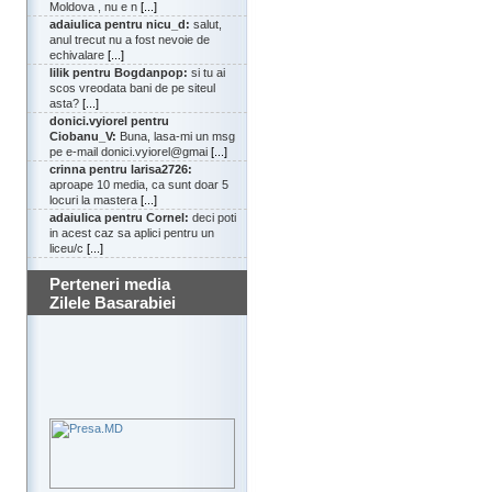
Moldova , nu e n
[...]
adaiulica pentru nicu_d:
salut,
anul trecut nu a fost nevoie de
echivalare
[...]
lilik pentru Bogdanpop:
si tu ai
scos vreodata bani de pe siteul
asta?
[...]
donici.vyiorel pentru
Ciobanu_V:
Buna, lasa-mi un msg
pe e-mail donici.vyiorel@gmai
[...]
crinna pentru larisa2726:
aproape 10 media, ca sunt doar 5
locuri la mastera
[...]
adaiulica pentru Cornel:
deci poti
in acest caz sa aplici pentru un
liceu/c
[...]
Perteneri media
Zilele Basarabiei