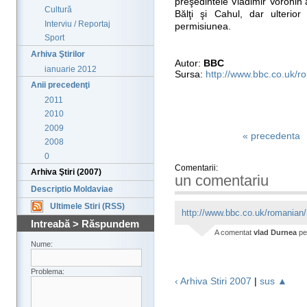
preşedintele Vladimir Voronin
Cultură
Bălţi şi Cahul, dar ulterior
Interviu / Reportaj
permisiunea.
Sport
Arhiva Ştirilor
Autor:
BBC
ianuarie 2012
Sursa:
http://www.bbc.co.uk/r
Anii precedenţi
2011
2010
2009
« precedenta
2008
0
Comentarii:
Arhiva Ştiri (2007)
un comentariu
Descriptio Moldaviae
Ultimele Stiri (RSS)
http://www.bbc.co.uk/romanian
Intreabă > Răspundem
A comentat
vlad Durnea
p
Nume:
Problema:
‹ Arhiva Stiri 2007
|
sus ▲