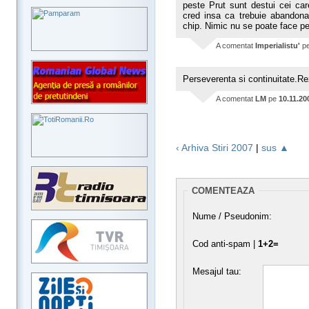
peste Prut sunt destui cei care
cred insa ca trebuie abandonat 
chip. Nimic nu se poate face pe
A comentat
Imperialistu'
p
Perseverenta si continuitate.Re
A comentat
LM
pe
10.11.20
‹ Arhiva Stiri 2007
|
sus ▲
COMENTEAZA
Nume / Pseudonim:
Cod anti-spam |
1+2=
Mesajul tau: