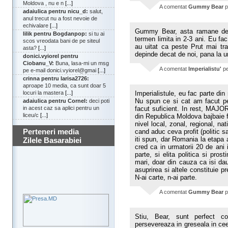
Moldova , nu e n
[...]
A comentat
Gummy Bear
p
adaiulica pentru nicu_d:
salut,
anul trecut nu a fost nevoie de
echivalare
[...]
Gummy Bear, asta ramane de 
lilik pentru Bogdanpop:
si tu ai
termen limita in 2-3 ani. Eu fa
scos vreodata bani de pe siteul
au uitat ca peste Prut mai traie
asta?
[...]
depinde decat de noi, pana la 
donici.vyiorel pentru
Ciobanu_V:
Buna, lasa-mi un msg
A comentat
Imperialistu'
p
pe e-mail donici.vyiorel@gmai
[...]
crinna pentru larisa2726:
aproape 10 media, ca sunt doar 5
Imperialistule, eu fac parte din
locuri la mastera
[...]
Nu spun ce si cat am facut pe
adaiulica pentru Cornel:
deci poti
facut suficient. In rest, MA
in acest caz sa aplici pentru un
liceu/c
[...]
din Republica Moldova bajbaie f
nivel local, zonal, regional, na
Perteneri media
cand aduc ceva profit (politic
iti spun, dar Romania la etapa 
Zilele Basarabiei
cred ca in urmatorii 20 de ani
parte, si elita politica si pro
mari, doar din cauza ca isi da
asuprirea si altele constituie p
N-ai carte, n-ai parte.
A comentat
Gummy Bear
p
Stiu, Bear, sunt perfect c
persevereaza in greseala in ce