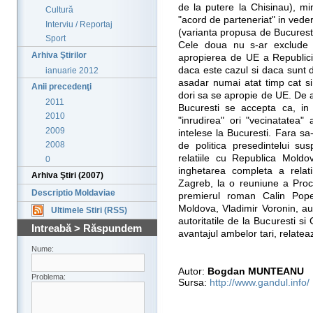
de la putere la Chisinau), mi
Cultură
"acord de parteneriat" in vede
Interviu / Reportaj
(varianta propusa de Bucuresti
Sport
Cele doua nu s-ar exclude p
Arhiva Ştirilor
apropierea de UE a Republicii
daca este cazul si daca sunt d
ianuarie 2012
asadar numai atat timp cat si l
Anii precedenţi
dori sa se apropie de UE. De 
2011
Bucuresti se accepta ca, in
2010
"inrudirea" ori "vecinatatea"
2009
intelese la Bucuresti. Fara sa
2008
de politica presedintelui s
relatiile cu Republica Mold
0
inghetarea completa a relatii
Arhiva Ştiri (2007)
Zagreb, la o reuniune a Proc
Descriptio Moldaviae
premierul roman Calin Popes
Moldova, Vladimir Voronin, au c
Ultimele Stiri (RSS)
autoritatile de la Bucuresti si 
Intreabă > Răspundem
avantajul ambelor tari, relate
Nume:
Autor:
Bogdan MUNTEANU
Problema:
Sursa:
http://www.gandul.info/