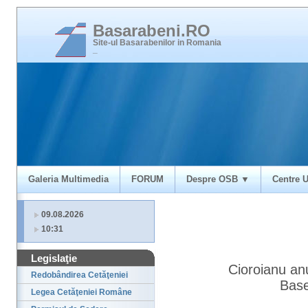
Basarabeni.RO
Site-ul Basarabenilor in Romania
_
Galeria Multimedia
FORUM
Despre OSB ▼
Centre U
09.08.2026
10:31
Legislaţie
Cioroianu anu
Redobândirea Cetăţeniei
Base
Legea Cetăţeniei Române