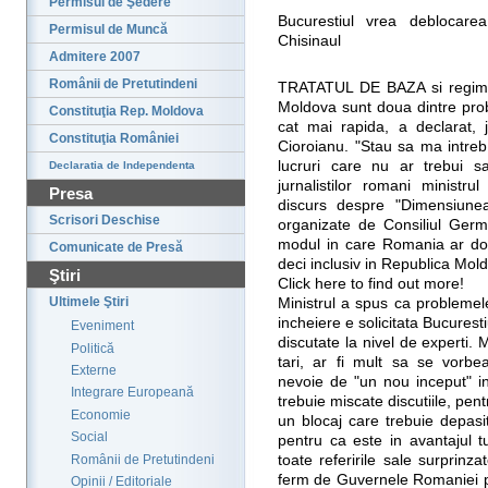
Permisul de Şedere
Bucurestiul vrea deblocarea
Permisul de Muncă
Chisinaul
Admitere 2007
Românii de Pretutindeni
TRATATUL DE BAZA si regimul
Moldova sunt doua dintre prob
Constituţia Rep. Moldova
cat mai rapida, a declarat, j
Constituţia României
Cioroianu. "Stau sa ma intre
lucruri care nu ar trebui sa
Declaratia de Independenta
jurnalistilor romani ministr
Presa
discurs despre "Dimensiunea
Scrisori Deschise
organizate de Consiliul Germa
modul in care Romania ar do
Comunicate de Presă
deci inclusiv in Republica Mol
Ştiri
Click here to find out more!
Ultimele Ştiri
Ministrul a spus ca problemele
incheiere e solicitata Bucuresti
Eveniment
discutate la nivel de experti. M
Politică
tari, ar fi mult sa se vorbea
Externe
nevoie de "un nou inceput" in
Integrare Europeană
trebuie miscate discutiile, pen
Economie
un blocaj care trebuie depasi
Social
pentru ca este in avantajul t
Românii de Pretutindeni
toate referirile sale surprinz
ferm de Guvernele Romaniei pa
Opinii / Editoriale