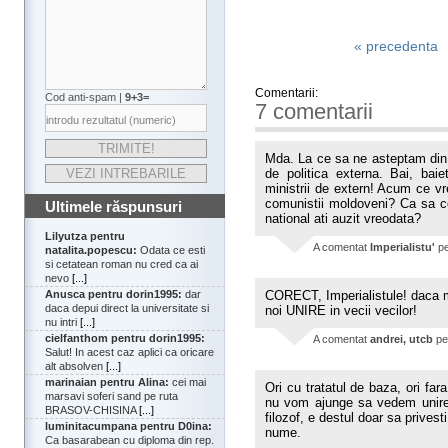
« precedenta
Comentarii:
Cod anti-spam |
9+3=
7 comentarii
Mda. La ce sa ne asteptam din p
de politica externa. Bai, baie
ministrii de extern! Acum ce v
comunistii moldoveni? Ca sa ce?
Ultimele răspunsuri
national ati auzit vreodata?
Lilyutza pentru
A comentat
Imperialistu'
p
natalita.popescu:
Odata ce esti
si cetatean roman nu cred ca ai
nevo
[...]
CORECT, Imperialistule! daca
Anusca pentru dorin1995:
dar
daca depui direct la universitate si
noi UNIRE in vecii vecilor!
nu intri
[...]
cielfanthom pentru dorin1995:
A comentat
andrei, utcb
p
Salut! In acest caz aplici ca oricare
alt absolven
[...]
marinaian pentru Alina:
cei mai
Ori cu tratatul de baza, ori far
marsavi soferi sand pe ruta
nu vom ajunge sa vedem unirea
BRASOV-CHISINA
[...]
filozof, e destul doar sa privest
luminitacumpana pentru D0ina:
nume.
Ca basarabean cu diploma din rep.