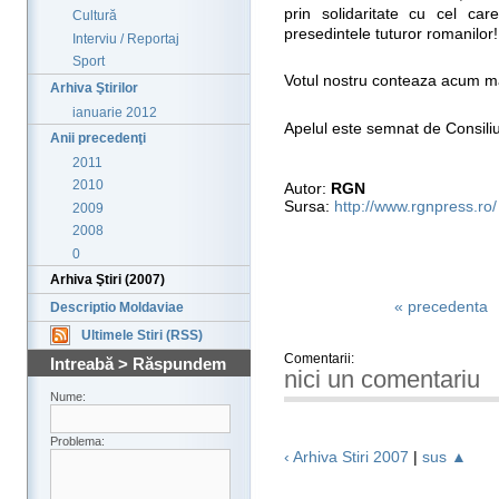
prin solidaritate cu cel ca
Cultură
presedintele tuturor romanilor!
Interviu / Reportaj
Sport
Votul nostru conteaza acum mai
Arhiva Ştirilor
ianuarie 2012
Apelul este semnat de Consiliu
Anii precedenţi
2011
2010
Autor:
RGN
Sursa:
http://www.rgnpress.ro/
2009
2008
0
Arhiva Ştiri (2007)
« precedenta
Descriptio Moldaviae
Ultimele Stiri (RSS)
Comentarii:
Intreabă > Răspundem
nici un comentariu
Nume:
Problema:
‹ Arhiva Stiri 2007
|
sus ▲