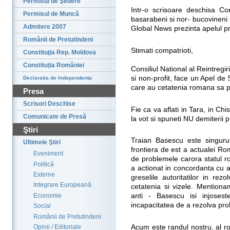
Permisul de Şedere
Intr-o scrisoare deschisa Con
Permisul de Muncă
basarabeni si nor- bucovineni
Admitere 2007
Global News prezinta apelul pri
Românii de Pretutindeni
Stimati compatrioti,
Constituţia Rep. Moldova
Constituţia României
Consiliul National al Reintregiri
si non-profit, face un Apel de
Declaratia de Independenta
care au cetatenia romana sa pa
Presa
Scrisori Deschise
Fie ca va aflati in Tara, in Ch
Comunicate de Presă
la vot si spuneti NU demiterii 
Ştiri
Traian Basescu este singuru
Ultimele Ştiri
frontiera de est a actualei Ro
Eveniment
de problemele carora statul r
Politică
a actionat in concordanta cu 
Externe
greselile autoritatilor in re
Integrare Europeană
cetatenia si vizele. Mentiona
Economie
anti - Basescu isi injoseste
incapacitatea de a rezolva pro
Social
Românii de Pretutindeni
Acum este randul nostru, al ro
Opinii / Editoriale