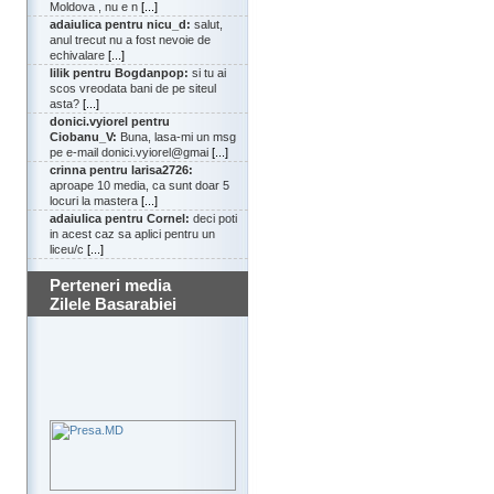
Moldova , nu e n
[...]
adaiulica pentru nicu_d:
salut,
anul trecut nu a fost nevoie de
echivalare
[...]
lilik pentru Bogdanpop:
si tu ai
scos vreodata bani de pe siteul
asta?
[...]
donici.vyiorel pentru
Ciobanu_V:
Buna, lasa-mi un msg
pe e-mail donici.vyiorel@gmai
[...]
crinna pentru larisa2726:
aproape 10 media, ca sunt doar 5
locuri la mastera
[...]
adaiulica pentru Cornel:
deci poti
in acest caz sa aplici pentru un
liceu/c
[...]
Perteneri media
Zilele Basarabiei