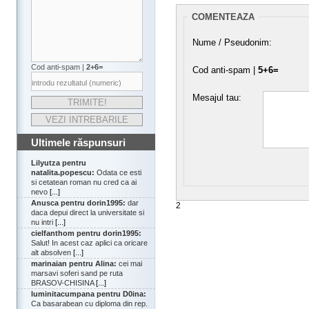
COMENTEAZA
Nume / Pseudonim:
Cod anti-spam |
2+6=
Cod anti-spam |
5+6=
Mesajul tau:
Ultimele răspunsuri
Lilyutza pentru
natalita.popescu:
Odata ce esti
si cetatean roman nu cred ca ai
nevo
[...]
Anusca pentru dorin1995:
dar
2
daca depui direct la universitate si
nu intri
[...]
cielfanthom pentru dorin1995:
Salut! In acest caz aplici ca oricare
alt absolven
[...]
marinaian pentru Alina:
cei mai
marsavi soferi sand pe ruta
BRASOV-CHISINA
[...]
luminitacumpana pentru D0ina:
Ca basarabean cu diploma din rep.