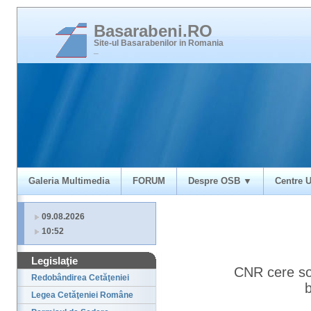
Basarabeni.RO
Site-ul Basarabenilor in Romania
_
Galeria Multimedia
FORUM
Despre OSB ▼
Centre U
09.08.2026
10:52
Legislaţie
CNR cere sol
Redobândirea Cetăţeniei
Legea Cetăţeniei Române