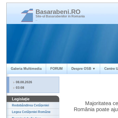
Basarabeni.RO
Site-ul Basarabenilor in Romania
_
Galeria Multimedia
FORUM
Despre OSB ▼
Centre U
08.08.2026
03:08
Legislaţie
Majoritatea c
Redobândirea Cetăţeniei
România poate ajut
Legea Cetăţeniei Române