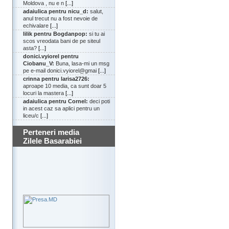
Moldova , nu e n
[...]
adaiulica pentru nicu_d:
salut,
anul trecut nu a fost nevoie de
echivalare
[...]
lilik pentru Bogdanpop:
si tu ai
scos vreodata bani de pe siteul
asta?
[...]
donici.vyiorel pentru
Ciobanu_V:
Buna, lasa-mi un msg
pe e-mail donici.vyiorel@gmai
[...]
crinna pentru larisa2726:
aproape 10 media, ca sunt doar 5
locuri la mastera
[...]
adaiulica pentru Cornel:
deci poti
in acest caz sa aplici pentru un
liceu/c
[...]
Perteneri media
Zilele Basarabiei