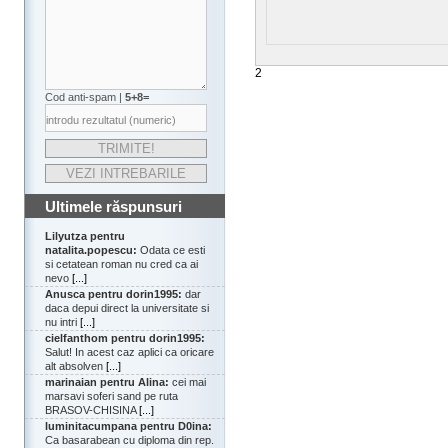
2
Cod anti-spam |
5+8=
Ultimele răspunsuri
Lilyutza pentru
natalita.popescu:
Odata ce esti
si cetatean roman nu cred ca ai
nevo
[...]
Anusca pentru dorin1995:
dar
daca depui direct la universitate si
nu intri
[...]
cielfanthom pentru dorin1995:
Salut! In acest caz aplici ca oricare
alt absolven
[...]
marinaian pentru Alina:
cei mai
marsavi soferi sand pe ruta
BRASOV-CHISINA
[...]
luminitacumpana pentru D0ina:
Ca basarabean cu diploma din rep.