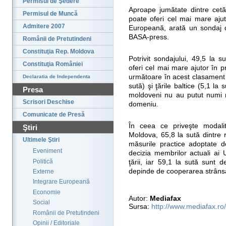
Permisul de Şedere
Aproape jumătate dintre cet
Permisul de Muncă
poate oferi cel mai mare ajut
Admitere 2007
Europeană, arată un sondaj de
BASA-press.
Românii de Pretutindeni
Constituţia Rep. Moldova
Potrivit sondajului, 49,5 la 
Constituţia României
oferi cel mai mare ajutor în 
următoare în acest clasament s
Declaratia de Independenta
sută) şi ţările baltice (5,1 la 
Presa
moldoveni nu au putut numi ni
Scrisori Deschise
domeniu.
Comunicate de Presă
În ceea ce priveşte modalit
Ştiri
Moldova, 65,8 la sută dintre 
Ultimele Ştiri
măsurile practice adoptate d
Eveniment
decizia membrilor actuali ai
Politică
ţării, iar 59,1 la sută sunt 
depinde de cooperarea strân
Externe
Integrare Europeană
Economie
Autor:
Mediafax
Social
Sursa:
http://www.mediafax.ro/
Românii de Pretutindeni
Opinii / Editoriale