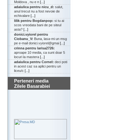
Moldova , nu e n
[...]
adaiulica pentru nicu_d:
salut,
anul trecut nu a fost nevoie de
echivalare
[...]
lilik pentru Bogdanpop:
si tu ai
scos vreodata bani de pe siteul
asta?
[...]
donici.vyiorel pentru
Ciobanu_V:
Buna, lasa-mi un msg
pe e-mail donici.vyiorel@gmai
[...]
crinna pentru larisa2726:
aproape 10 media, ca sunt doar 5
locuri la mastera
[...]
adaiulica pentru Cornel:
deci poti
in acest caz sa aplici pentru un
liceu/c
[...]
Perteneri media
Zilele Basarabiei