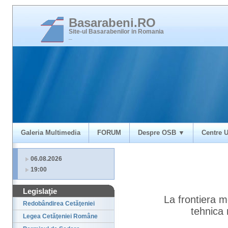
Basarabeni.RO
Site-ul Basarabenilor in Romania
_
Galeria Multimedia
FORUM
Despre OSB ▼
Centre U
06.08.2026
19:00
Legislaţie
La frontiera m
Redobândirea Cetăţeniei
tehnica 
Legea Cetăţeniei Române