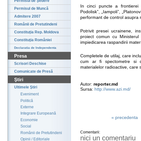
Permisul de Şedere
In cinci puncte a frontierei
Permisul de Muncă
Podolisk”, „Iampoli”, „Platonov”
Admitere 2007
performant de control asupra r
Românii de Pretutindeni
Potrivit presei ucrainene, in
Constituţia Rep. Moldova
proiect comun cu Ministerul
Constituţia României
impiedicarea raspandirii materi
Declaratia de Independenta
Presa
Completele de utilaj, care incl
cum ar fi spectometre si 
Scrisori Deschise
materialelor radioactive, care 
Comunicate de Presă
Ştiri
Autor:
reporter.md
Ultimele Ştiri
Sursa:
http://www.azi.md/
Eveniment
Politică
Externe
Integrare Europeană
« precedenta
Economie
Social
Comentarii:
Românii de Pretutindeni
nici un comentariu
Opinii / Editoriale