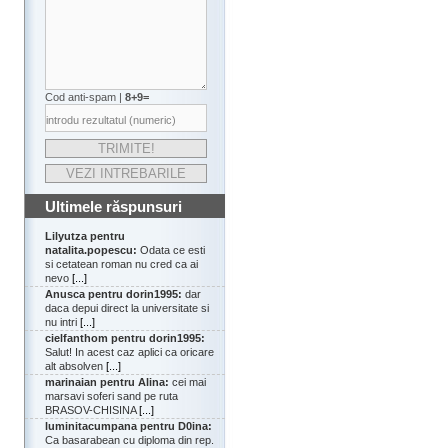
Cod anti-spam |
8+9=
Ultimele răspunsuri
Lilyutza pentru
natalita.popescu:
Odata ce esti
si cetatean roman nu cred ca ai
nevo
[...]
Anusca pentru dorin1995:
dar
daca depui direct la universitate si
nu intri
[...]
cielfanthom pentru dorin1995:
Salut! In acest caz aplici ca oricare
alt absolven
[...]
marinaian pentru Alina:
cei mai
marsavi soferi sand pe ruta
BRASOV-CHISINA
[...]
luminitacumpana pentru D0ina:
Ca basarabean cu diploma din rep.