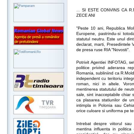
... SI ESTE CONVINS CA 
ZECE ANI
"Peste 10 ani, Republica Mo
Europene, pastrindu-si totoda
statutul neutru. Este unul dintr
declarat, marti, Presedintele V
de presa ruse RIA "Novosti".
Potrivit Agentiei INFOTAG, sef
politice privind aderarea re
Romania, subliniind ca R.Moldov
independent cu teritoriu integr
roman, nici in altele. Vor
mentinerea statutului de neutral
sale, sint inacceptabile chiar
ca plasarea statiunilor de u
intimpla in Polonia sau Cehia
orice culoare si uniforma pe teri
Intrebat despre viitorul sau
mentina influenta in politic