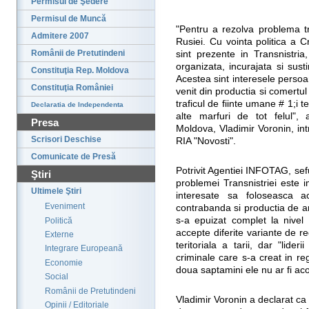
Permisul de Şedere
Permisul de Muncă
"Pentru a rezolva problema tr
Admitere 2007
Rusiei. Cu vointa politica a C
Românii de Pretutindeni
sint prezente in Transnistria
organizata, incurajata si sust
Constituţia Rep. Moldova
Acestea sint interesele persoa
Constituţia României
venit din productia si comert
traficul de fiinte umane # 1;i 
Declaratia de Independenta
alte marfuri de tot felul", 
Presa
Moldova, Vladimir Voronin, int
Scrisori Deschise
RIA "Novosti".
Comunicate de Presă
Potrivit Agentiei INFOTAG, seful
Ştiri
problemei Transnistriei este 
Ultimele Ştiri
interesate sa foloseasca a
Eveniment
contrabanda si productia de 
s-a epuizat complet la nivel 
Politică
accepte diferite variante de r
Externe
teritoriala a tarii, dar "lideri
Integrare Europeană
criminale care s-a creat in r
Economie
doua saptamini ele nu ar fi aco
Social
Românii de Pretutindeni
Vladimir Voronin a declarat ca 
Opinii / Editoriale