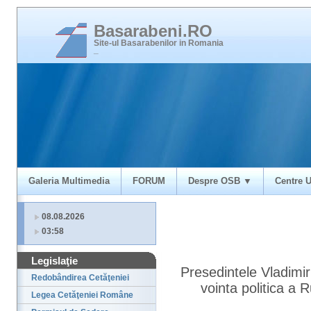
Basarabeni.RO
Site-ul Basarabenilor in Romania
_
Galeria Multimedia
FORUM
Despre OSB ▼
Centre U
08.08.2026
03:58
Legislaţie
Presedintele Vladimir
Redobândirea Cetăţeniei
vointa politica a 
Legea Cetăţeniei Române