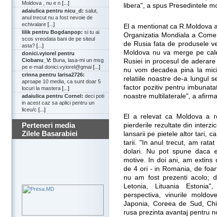
Moldova , nu e n
[...]
libera", a spus Presedintele 
adaiulica pentru nicu_d:
salut,
anul trecut nu a fost nevoie de
echivalare
[...]
El a mentionat ca R.Moldova a
lilik pentru Bogdanpop:
si tu ai
Organizatia Mondiala a Comert
scos vreodata bani de pe siteul
de Rusia fata de produsele veg
asta?
[...]
Moldova nu va merge pe cale
donici.vyiorel pentru
Ciobanu_V:
Buna, lasa-mi un msg
Rusiei in procesul de aderar
pe e-mail donici.vyiorel@gmai
[...]
nu vom decadea pina la mici 
crinna pentru larisa2726:
relatiile noastre de-a lungul s
aproape 10 media, ca sunt doar 5
factor pozitiv pentru imbunatat
locuri la mastera
[...]
noastre multilaterale", a afirm
adaiulica pentru Cornel:
deci poti
in acest caz sa aplici pentru un
liceu/c
[...]
El a relevat ca Moldova a r
Perteneri media
pierderile rezultate din interzi
Zilele Basarabiei
lansarii pe pietele altor tari, 
tarii. "In anul trecut, am rat
dolari. Nu pot spune daca e
motive. In doi ani, am extins 
de 4 ori - in Romania, de foar
nu am fost prezenti acolo; de
Letonia, Lituania Estonia"
perspectiva, vinurile moldov
Japonia, Coreea de Sud, Chi
rusa prezinta avantaj pentru noi