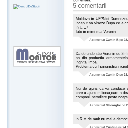
Comentarii:
5 comentarii
Moldova in UE?Nici Dumnezeu 
inceput sa viseze.Dupa ce a cr
in U.E?
Iate in mimi mai Voronin
A comentat
Camin B
pe
23
Da de unde stie Voronin de 2mlrd
an din productia armamentelo
inghita limba.
Problema cu Transnistria niciod
A comentat
Camin D
pe
23
Nui de ajuns ca va conduce ec
care a ajuns milionar,care a deve
companii petroliere peste noapte
A comentat
Gheorghe
pe
2
in R.M de mult nu mai e democra
A comentat
Cristina
pe
24.