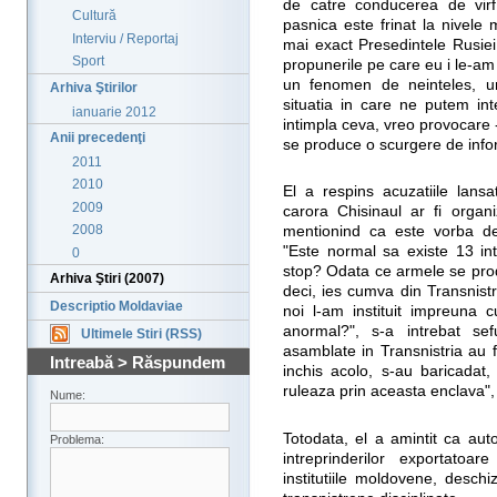
de catre conducerea de virf
Cultură
pasnica este frinat la nivele m
Interviu / Reportaj
mai exact Presedintele Rusiei,
Sport
propunerile pe care eu i le-am 
un fenomen de neinteles, 
Arhiva Ştirilor
situatia in care ne putem int
ianuarie 2012
intimpla ceva, vreo provocare 
Anii precedenţi
se produce o scurgere de infor
2011
2010
El a respins acuzatiile lansa
2009
carora Chisinaul ar fi organ
2008
mentionind ca este vorba de
"Este normal sa existe 13 in
0
stop? Odata ce armele se prod
Arhiva Ştiri (2007)
deci, ies cumva din Transnistr
Descriptio Moldaviae
noi l-am instituit impreuna
anormal?", s-a intrebat se
Ultimele Stiri (RSS)
asamblate in Transnistria au f
Intreabă > Răspundem
inchis acolo, s-au baricadat,
ruleaza prin aceasta enclava",
Nume:
Totodata, el a amintit ca auto
Problema:
intreprinderilor exportatoa
institutiile moldovene, desch