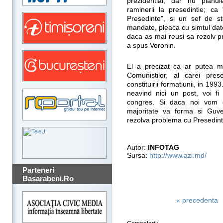
prezidential, dar nu planui
raminerii la presedintie; c
Presedinte", si un sef de s
mandate, pleaca cu simtul dator
daca as mai reusi sa rezolv p
a spus Voronin.
El a precizat ca ar putea men
Comunistilor, al carei pre
constituirii formatiunii, in 199
neavind nici un post, voi fi 
congres. Si daca noi vom d
majoritate va forma si Guve
rezolva problema cu Presedinte
Autor:
INFOTAG
Sursa:
http://www.azi.md/
Parteneri
Basarabeni.Ro
« precedenta