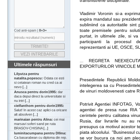
transnistrene disciplinate.
Vladimir Voronin si-a exprim
expira mandatul sau prezidenti
subliniind ca autoritatile sin
toate premisele pentru solu
Cod anti-spam |
8+3=
purtat, in ultimele zile, si v
participanti la procesul d
reprezentanti ai UE, OSCE, SU
... REGRETA NEEXECUT
Ultimele răspunsuri
EXPORTURILOR VINICOLE M
Lilyutza pentru
natalita.popescu:
Odata ce esti
Presedintele Republicii Moldo
si cetatean roman nu cred ca ai
intelegerea sa cu Presedintele
nevo
[...]
de vinuri moldovenesti catre R
Anusca pentru dorin1995:
dar
daca depui direct la universitate si
nu intri
[...]
Potrivit Agentiei INFOTAG, Vor
cielfanthom pentru dorin1995:
agentiei de presa ruse RIA "
Salut! In acest caz aplici ca oricare
alt absolven
[...]
cerintele pentru calitatea vinur
marinaian pentru Alina:
cei mai
Rusia, dar livrarile nu au r
marsavi soferi sand pe ruta
presupus ca motivul acestor ter
BRASOV-CHISINA
[...]
piata alcoolului. "Businessul c
luminitacumpana pentru D0ina:
Ca basarabean cu diploma din rep.
se vor bucura ca noi am plec