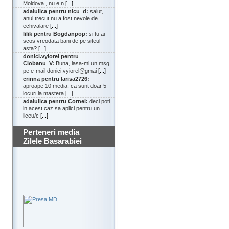
Moldova , nu e n
[...]
adaiulica pentru nicu_d:
salut,
anul trecut nu a fost nevoie de
echivalare
[...]
lilik pentru Bogdanpop:
si tu ai
scos vreodata bani de pe siteul
asta?
[...]
donici.vyiorel pentru
Ciobanu_V:
Buna, lasa-mi un msg
pe e-mail donici.vyiorel@gmai
[...]
crinna pentru larisa2726:
aproape 10 media, ca sunt doar 5
locuri la mastera
[...]
adaiulica pentru Cornel:
deci poti
in acest caz sa aplici pentru un
liceu/c
[...]
Perteneri media
Zilele Basarabiei