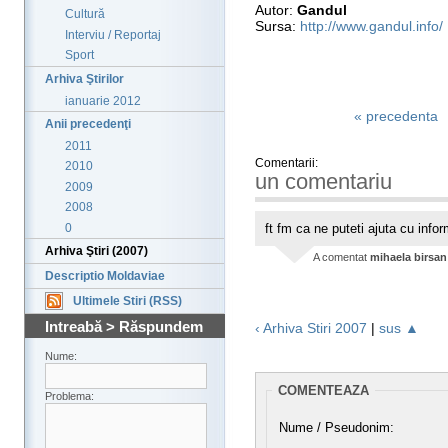
Autor:
Gandul
Cultură
Sursa:
http://www.gandul.info/
Interviu / Reportaj
Sport
Arhiva Ştirilor
ianuarie 2012
« precedenta
Anii precedenţi
2011
Comentarii:
2010
un comentariu
2009
2008
0
ft fm ca ne puteti ajuta cu infor
Arhiva Ştiri (2007)
A comentat
mihaela birsan
Descriptio Moldaviae
Ultimele Stiri (RSS)
Intreabă > Răspundem
‹ Arhiva Stiri 2007
|
sus ▲
Nume:
COMENTEAZA
Problema:
Nume / Pseudonim: