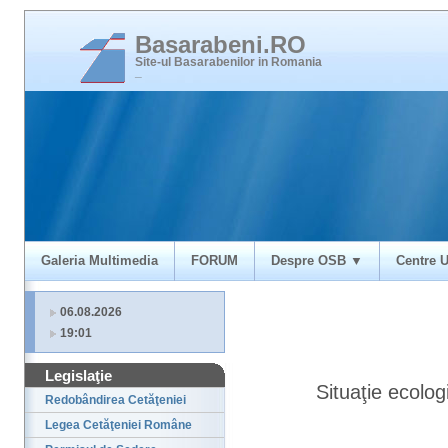
Basarabeni.RO
Site-ul Basarabenilor in Romania
_
Galeria Multimedia
FORUM
Despre OSB ▼
Centre U
06.08.2026
19:01
Legislaţie
Situaţie ecolog
Redobândirea Cetăţeniei
Legea Cetăţeniei Române