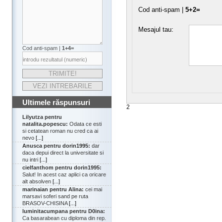
Cod anti-spam |
5+2=
Mesajul tau:
Cod anti-spam |
1+4=
Ultimele răspunsuri
2
Lilyutza pentru
natalita.popescu:
Odata ce esti
si cetatean roman nu cred ca ai
nevo
[...]
Anusca pentru dorin1995:
dar
daca depui direct la universitate si
nu intri
[...]
cielfanthom pentru dorin1995:
Salut! In acest caz aplici ca oricare
alt absolven
[...]
marinaian pentru Alina:
cei mai
marsavi soferi sand pe ruta
BRASOV-CHISINA
[...]
luminitacumpana pentru D0ina:
Ca basarabean cu diploma din rep.