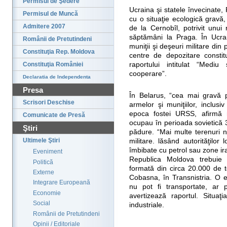
Permisul de Şedere
Ucraina şi statele învecinate
Permisul de Muncă
cu o situaţie ecologică gravă
Admitere 2007
de la Cernobîl, potrivit unui
săptămâni la Praga. În Ucra
Românii de Pretutindeni
muniţii şi deşeuri militare din 
Constituţia Rep. Moldova
centre de depozitare constitu
Constituţia României
raportului intitulat “Mediu
cooperare”.
Declaratia de Independenta
Presa
În Belarus, “cea mai gravă 
Scrisori Deschise
armelor şi muniţiilor, inclusi
epoca fostei URSS, afirmă r
Comunicate de Presă
ocupau în perioada sovietică 
Ştiri
pădure. “Mai multe terenuri n
Ultimele Ştiri
militare. lăsând autorităţilo
îmbibate cu petrol sau zone ir
Eveniment
Republica Moldova trebuie s
Politică
formată din circa 20.000 de t
Externe
Cobasna, în Transnistria. O e
Integrare Europeană
nu pot fi transportate, ar 
Economie
avertizează raportul. Situaţ
Social
industriale.
Românii de Pretutindeni
Opinii / Editoriale