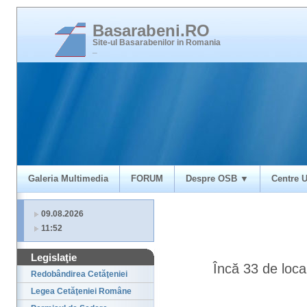
Basarabeni.RO
Site-ul Basarabenilor in Romania
_
Galeria Multimedia
FORUM
Despre OSB ▼
Centre U
09.08.2026
11:52
Legislaţie
Încă 33 de loca
Redobândirea Cetăţeniei
Legea Cetăţeniei Române