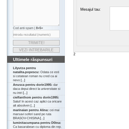
Mesajul tau:
Cod anti-spam |
8+5=
2
Ultimele răspunsuri
Lilyutza pentru
natalita.popescu:
Odata ce esti
si cetatean roman nu cred ca ai
nevo
[...]
Anusca pentru dorin1995:
dar
daca depui direct la universitate si
nu intri
[...]
cielfanthom pentru dorin1995:
Salut! In acest caz aplici ca oricare
alt absolven
[...]
marinaian pentru Alina:
cei mai
marsavi soferi sand pe ruta
BRASOV-CHISINA
[...]
luminitacumpana pentru D0ina:
Ca basarabean cu diploma din rep.