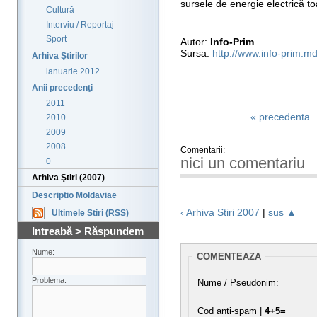
sursele de energie electrică toa
Cultură
Interviu / Reportaj
Sport
Autor:
Info-Prim
Sursa:
http://www.info-prim.md
Arhiva Ştirilor
ianuarie 2012
Anii precedenţi
2011
« precedenta
2010
2009
2008
Comentarii:
nici un comentariu
0
Arhiva Ştiri (2007)
Descriptio Moldaviae
‹ Arhiva Stiri 2007
|
sus ▲
Ultimele Stiri (RSS)
Intreabă > Răspundem
Nume:
COMENTEAZA
Problema:
Nume / Pseudonim:
Cod anti-spam |
4+5=