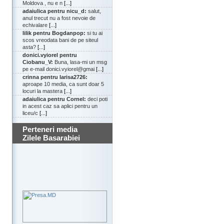
Moldova , nu e n
[...]
adaiulica pentru nicu_d:
salut,
anul trecut nu a fost nevoie de
echivalare
[...]
lilik pentru Bogdanpop:
si tu ai
scos vreodata bani de pe siteul
asta?
[...]
donici.vyiorel pentru
Ciobanu_V:
Buna, lasa-mi un msg
pe e-mail donici.vyiorel@gmai
[...]
crinna pentru larisa2726:
aproape 10 media, ca sunt doar 5
locuri la mastera
[...]
adaiulica pentru Cornel:
deci poti
in acest caz sa aplici pentru un
liceu/c
[...]
Perteneri media
Zilele Basarabiei