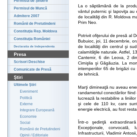
Permisul de Şedere
La o săptămână de la produc
Permisul de Muncă
vântul puternic şi lapoviţa au 
Admitere 2007
de localităţi din R. Moldova ma
Prim Neo.
Românii de Pretutindeni
Constituţia Rep. Moldova
Potrivit ofiţerului de presă al
Constituţia României
Bubuioc, joi, 11 decembrie, or
de localităţi din centrul şi su
Declaratia de Independenta
calamităţile naturale. Astfel, 1
Presa
Cantemir, 6 din Leova, 2 din 
Scrisori Deschise
Cimişlia şi Găgăuzia. La mom
intemperiilor 65 de brigăzi cu
Comunicate de Presă
de tehnică.
Ştiri
Ultimele Ştiri
Marţi dimineaţă nu aveau energ
Eveniment
randamentul conectărilor fiind 
Politică
lucrează la restabilire a liniil
şi cele de 110 kv, care sunt
Externe
energie electrică, au fost resta
Integrare Europeană
Economie
Într-o şedinţă extraordinar
Social
Excepţionale, convocată, l
Românii de Pretutindeni
Infrastructurii, Vladimir Antosi
Opinii / Editoriale