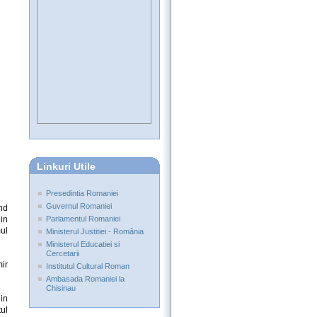
Linkuri Utile
Presedintia Romaniei
Guvernul Romaniei
and
din
Parlamentul Romaniei
ul
Ministerul Justitiei - România
Ministerul Educatiei si
Cercetarii
mir
Institutul Cultural Roman
Ambasada Romaniei la
Chisinau
in
tul