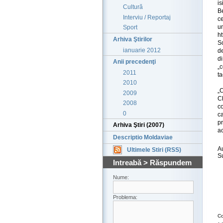
i
Cultură
B
Interviu / Reportaj
ce
u
Sport
ht
Arhiva Ştirilor
So
ianuarie 2012
de
di
Anii precedenţi
„c
2011
ta
2010
„
2009
C
2008
co
0
c
p
Arhiva Ştiri (2007)
a
Descriptio Moldaviae
A
Ultimele Stiri (RSS)
S
Intreabă > Răspundem
Nume:
Problema:
Co