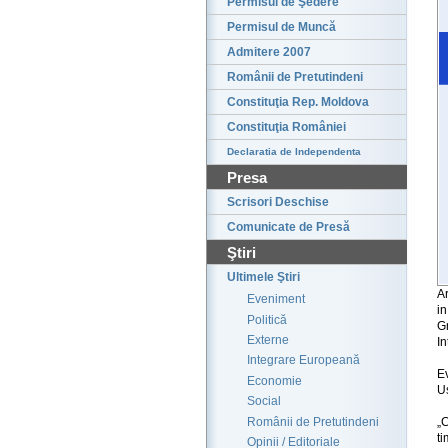
Permisul de Şedere
Permisul de Muncă
Admitere 2007
Românii de Pretutindeni
Constituţia Rep. Moldova
Constituţia României
Declaratia de Independenta
Presa
Scrisori Deschise
Comunicate de Presă
Ştiri
Ultimele Ştiri
Ar
Eveniment
in
Politică
G
Externe
In
Integrare Europeană
Ev
Economie
Us
Social
Românii de Pretutindeni
„
ti
Opinii / Editoriale