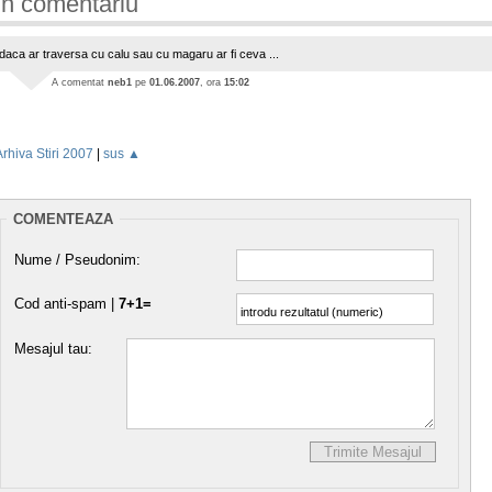
n comentariu
daca ar traversa cu calu sau cu magaru ar fi ceva ...
A comentat
neb1
pe
01.06.2007
, ora
15:02
Arhiva Stiri 2007
|
sus ▲
COMENTEAZA
Nume / Pseudonim:
Cod anti-spam |
7+1=
Mesajul tau: