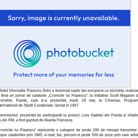
tistul Ghenadie Popescu (foto) a traversat sapte tari europene cu bicicleta, realiz
 final un jurnal de calatorie „Cronicile lui Popescu”, la initiativa Scolii Magasin 
renoble, Franta, care si-a prezentat, marti, 29 mai, la Chisinau, Program
ternational de Studii Curatoriale, lansat in 1987.
enimentul, prezentat de participantii la proiect, Lore Gablier din Franta si Vladi
 din RM, a fost gazduit de Alianta Franceza.
Cronicile lui Popescu” reprezinta o culegere de peste 200 de mesaje transmise 
mpul calatoriilor prin SMS, e-mail, fax, precum si peste 500 de poze prin care artis