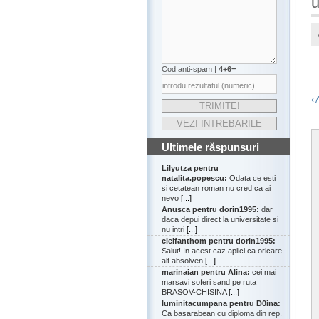
u
Cod anti-spam |
4+6=
‹ 
Ultimele răspunsuri
Lilyutza pentru
natalita.popescu:
Odata ce esti
si cetatean roman nu cred ca ai
nevo
[...]
Anusca pentru dorin1995:
dar
daca depui direct la universitate si
nu intri
[...]
cielfanthom pentru dorin1995:
Salut! In acest caz aplici ca oricare
alt absolven
[...]
marinaian pentru Alina:
cei mai
marsavi soferi sand pe ruta
BRASOV-CHISINA
[...]
luminitacumpana pentru D0ina:
Ca basarabean cu diploma din rep.