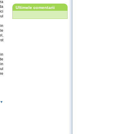
za
da
Ultimele comentarii
ici
ul
 in
ale
el,
est
in
de
 in
ul
re
 ▼