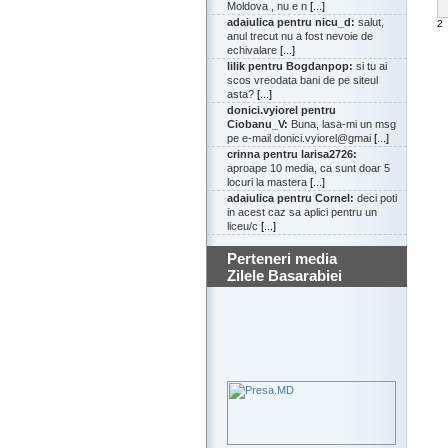
Moldova , nu e n
[...]
adaiulica pentru nicu_d:
salut,
2
anul trecut nu a fost nevoie de
echivalare
[...]
lilik pentru Bogdanpop:
si tu ai
scos vreodata bani de pe siteul
asta?
[...]
donici.vyiorel pentru
Ciobanu_V:
Buna, lasa-mi un msg
pe e-mail donici.vyiorel@gmai
[...]
crinna pentru larisa2726:
aproape 10 media, ca sunt doar 5
locuri la mastera
[...]
adaiulica pentru Cornel:
deci poti
in acest caz sa aplici pentru un
liceu/c
[...]
Perteneri media
Zilele Basarabiei