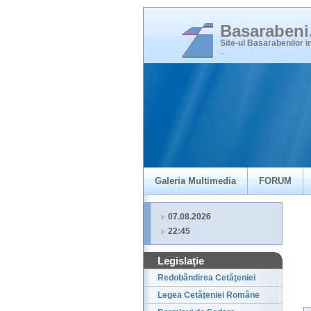
Basaraben
Site-ul Basarabenilor 
_
Galeria Multimedia
FORUM
07.08.2026
22:45
Legislaţie
Redobândirea Cetăţeniei
Legea Cetăţeniei Române