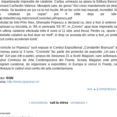
si impartaseste impresiile de calatorie. Cartea urmeaza sa apara la Editura france
ernard Carlierdin Valence. Mesajele sale, de genul “Aici cresc mandarinele pe stra
ntrala. Se tavalesc pe jos ca la noi nucile. Mi se fac ochii mai mascati, incredibil. N
n cetatean pe copac” pot fi citite deja pe site-
tp://oberliht.org.md/cronici/CronicileLuiPopescu.pdf
licitat de Info-Prim Neo, Ghenadie Popescu a declarat ca, desi a fost si anterior
plasari cu bicicleta, in ‘89, in perioada ’93-’97, in „Cronici” apar doar impresiile s
n ultima calatorie efectuata intre 8 iunie si 11 iulie anul trecut. Pentru ca, spune 
elelalte calatorii au fost doar un moft”, in timp ce aceasta din urma a fost „un prot
cut contra accelerarii lumii”.
Cronicile lui Popescu” sunt expuse in Centrul Expozitional „Constantin Brancusi” d
hisinau pana la 3 iunie. “Cronicile” fac parte din proiectul de expozitie „Un pas 
te” (Un pas intr-o parte), propus de Sesiunea 15 a Scolii Magasin, care activeaza
adrul Centrului de Arta Contemporana din Franta. Scoala Magasin este prim
rogram curatorial, de organizare a expozitiilor, in Europa si unicul in Franta, ca
ctiveaza in cadrul unui centru de arta contemporana.
utor:
RGN
ursa:
http://www.rgnpress.ro/
sus ▲
|
comenteaza
« precedenta
salt la stirea
urmatoare »
mentarii: