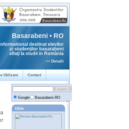
Basarabeni • RO
informational destinat elevilor
şi studenţilor basarabeni
aflaţi la studii in România
››› Detalii
e Utilizare
Contact
Google
Basarabeni.RO
Utile
ta
07