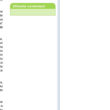
Ultimele comentarii
ine
 de
oua
a”
iti
e.
 un
za
ru
din
iu
aca
ile
ace
na,
-au
 de
pe
s-a
 au