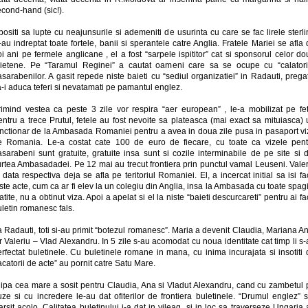
cond-hand (sic!).
ositi sa lupte cu neajunsurile si ademeniti de usurinta cu care se fac lirele sterl
-au indreptat toate fortele, banii si sperantele catre Anglia. Fratele Mariei se afla
i ani pe fermele anglicane , el a fost “sarpele ispititor” cat si sponsorul celor d
rietene. Pe “Taramul Reginei” a cautat oameni care sa se ocupe cu “calatori
sarabenilor. A gasit repede niste baieti cu “sediul organizatiei” in Radauti, pregat
-i aduca teferi si nevatamati pe pamantul englez.
rimind vestea ca peste 3 zile vor respira “aer european” , le-a mobilizat pe fet
ntru a trece Prutul, fetele au fost nevoite sa plateasca (mai exact sa mituiasca)
unctionar de la Ambasada Romaniei pentru a avea in doua zile pusa in pasaport vi
e Romania. Le-a costat cate 100 de euro de fiecare, cu toate ca vizele pent
sarabeni sunt gratuite, gratuite insa sunt si cozile interminabile de pe site si 
urtea Ambasadadei. Pe 12 mai au trecut frontiera prin punctul vamal Leuseni. Valer
 data respectiva deja se afla pe teritoriul Romaniei. El, a incercat initial sa isi f
ste acte, cum ca ar fi elev la un colegiu din Anglia, insa la Ambasada cu toate spag
atite, nu a obtinut viza. Apoi a apelat si el la niste “baieti descurcareti” pentru ai f
letin romanesc fals.
 Radauti, toti si-au primit “botezul romanesc”. Maria a devenit Claudia, Mariana A
r Valeriu – Vlad Alexandru. In 5 zile s-au acomodat cu noua identitate cat timp li s
rfectat buletinele. Cu buletinele romane in mana, cu inima incurajata si insotiti
acatorii de acte” au pornit catre Satu Mare.
lipa cea mare a sosit pentru Claudia, Ana si Vladut Alexandru, cand cu zambetul 
ze si cu incredere le-au dat ofiterilor de frontiera buletinele. “Drumul englez” 
arsit acolo. Calitatea buletinului i-a dat in vileag, si in loc sa traverseze Ungaria