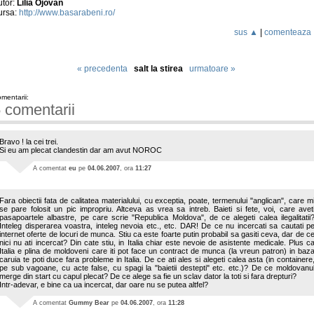
utor:
Lilia Ojovan
ursa:
http://www.basarabeni.ro/
sus ▲
|
comenteaza
« precedenta
salt la stirea
urmatoare »
mentarii:
 comentarii
Bravo ! la cei trei.
Si eu am plecat clandestin dar am avut NOROC
A comentat
eu
pe
04.06.2007
, ora
11:27
Fara obiectii fata de calitatea materialului, cu exceptia, poate, termenului "anglican", care m
se pare folosit un pic impropriu. Altceva as vrea sa intreb. Baieti si fete, voi, care avet
pasapoartele albastre, pe care scrie "Republica Moldova", de ce alegeti calea ilegalitatii
Inteleg disperarea voastra, inteleg nevoia etc., etc. DAR! De ce nu incercati sa cautati p
internet oferte de locuri de munca. Stiu ca este foarte putin probabil sa gasiti ceva, dar de c
nici nu ati incercat? Din cate stiu, in Italia chiar este nevoie de asistente medicale. Plus c
Italia e plina de moldoveni care iti pot face un contract de munca (la vreun patron) in baz
caruia te poti duce fara probleme in Italia. De ce ati ales si alegeti calea asta (in containere
pe sub vagoane, cu acte false, cu spagi la "baietii destepti" etc. etc.)? De ce moldovanu
merge din start cu capul plecat? De ce alege sa fie un sclav dator la toti si fara drepturi?
Intr-adevar, e bine ca ua incercat, dar oare nu se putea altfel?
A comentat
Gummy Bear
pe
04.06.2007
, ora
11:28