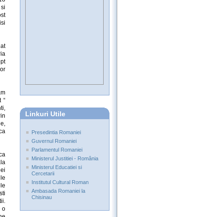
si
ost
si
at
ia
ept
lor
am
 “
ti,
Linkuri Utile
in
ie,
aca
Presedintia Romaniei
Guvernul Romaniei
Parlamentul Romaniei
ca
Ministerul Justitiei - România
la
Ministerul Educatiei si
ei
Cercetarii
ile
Institutul Cultural Roman
ele
Ambasada Romaniei la
sti
Chisinau
ii.
e o
ne