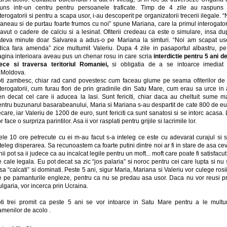
juns intr-un centru pentru persoanele traficate. Timp de 4 zile au raspuns 
terogatorii si pentru a scapa usor, i-au descoperit pe organizatorii trecerii ilegale. 
aneau si de purtau foarte frumos cu noi” spune Mariana, care la primul interogato
avut o cadere de calciu si a lesinat. Ofiterii credeau ca este o simulare, insa d
ateva minute doar Salvarea a adus-o pe Mariana la simturi. “Noi am scapat uso
dica fara amenda” zice multumit Valeriu. Dupa 4 zile in pasaportul albastru, pe
agina interioara aveau pus un chenar rosu in care scria
interdictie pentru 5 ani d
rece si traversa teritoriul Romaniei,
si obligatia de a se intoarce imediat 
.Moldova.
oti zambesc, chiar rad cand povestesc cum faceau glume pe seama ofiterilor de 
terogatorii, cum furau flori de prin gradinile din Satu Mare, cum erau sa urce in 
en decat cel care ii aducea la Iasi. Sunt fericiti, chiar daca au cheltuit sume m
entru buzunarul basarabeanului, Maria si Mariana s-au despartit de cate 800 de eu
ecare, iar Valeriu de 1200 de euro, sunt fericiti ca sunt sanatosi si se intorc acasa.
r face o surpriza parintilor. Asa ii vor rasplati pentru grijile si lacrimile lor.
ele 10 ore petrecute cu ei m-au facut s-a inteleg ce este cu adevarat curajul si s
teleg disperarea. Sa recunoastem ca foarte putini dintre noi ar fi in stare de asa ce
ii pot sa ii judece ca au incalcat legile pentru un moft... moft care poate fi satisfacut
 cale legala. Eu pot decat sa zic “jos palaria” si noroc pentru cei care lupta si nu
sa “calcati” si dominati. Peste 5 ani, sigur Maria, Mariana si Valeriu vor culege rosi
e pe pamanturile engleze, pentru ca nu se predau asa usor. Daca nu vor reusi pr
lgaria, vor incerca prin Ucraina.
oti trei promit ca peste 5 ani se vor intoarce in Satu Mare pentru a le multu
amenilor de acolo .