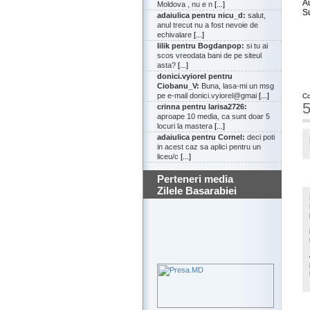
A
Moldova , nu e n
[...]
S
adaiulica pentru nicu_d:
salut,
anul trecut nu a fost nevoie de
echivalare
[...]
lilik pentru Bogdanpop:
si tu ai
scos vreodata bani de pe siteul
asta?
[...]
donici.vyiorel pentru
Ciobanu_V:
Buna, lasa-mi un msg
pe e-mail donici.vyiorel@gmai
[...]
Co
5
crinna pentru larisa2726:
aproape 10 media, ca sunt doar 5
locuri la mastera
[...]
adaiulica pentru Cornel:
deci poti
in acest caz sa aplici pentru un
liceu/c
[...]
Perteneri media
Zilele Basarabiei