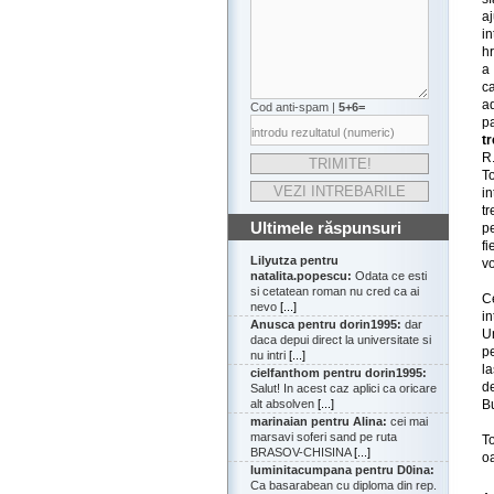
a
in
hr
a 
c
a
Cod anti-spam |
5+6=
p
t
R
T
in
tr
Ultimele răspunsuri
p
fi
Lilyutza pentru
vo
natalita.popescu:
Odata ce esti
si cetatean roman nu cred ca ai
C
nevo
[...]
in
Anusca pentru dorin1995:
dar
Un
daca depui direct la universitate si
pe
nu intri
[...]
la
cielfanthom pentru dorin1995:
d
Salut! In acest caz aplici ca oricare
Bu
alt absolven
[...]
marinaian pentru Alina:
cei mai
marsavi soferi sand pe ruta
T
BRASOV-CHISINA
[...]
o
luminitacumpana pentru D0ina:
Ca basarabean cu diploma din rep.