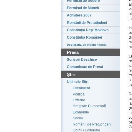
Permisul de Şedere
a
Permisul de Muncă
vl
a
Admitere 2007
in
Românii de Pretutindeni
I
Constituţia Rep. Moldova
p
di
Constituţia României
mi
Declaratia de Independenta
m
Presa
E
Scrisori Deschise
r
sa
Comunicate de Presă
n
Ştiri
tr
ca
Ultimele Ştiri
il
Eveniment
D
Politică
a
Externe
l
Integrare Europeană
(m
Economie
la
vo
Social
ba
Românii de Pretutindeni
Oa
Opinii / Editoriale
v