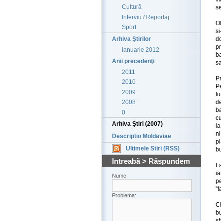
Cultură
se
Interviu / Reportaj
Ob
Sport
si
Arhiva Ştirilor
do
p
ianuarie 2012
ba
Anii precedenţi
sa
2011
P
2010
Pe
2009
f
d
2008
ba
0
c
Arhiva Ştiri (2007)
la
ni
Descriptio Moldaviae
pl
Ultimele Stiri (RSS)
bu
Intreabă > Răspundem
La
ia
Nume:
pe
”f
Problema:
C
bu
sf