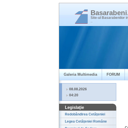
Basaraben
Site-ul Basarabenilor 
_
Galeria Multimedia
FORUM
08.08.2026
04:20
Legislaţie
Redobândirea Cetăţeniei
Legea Cetăţeniei Române
C