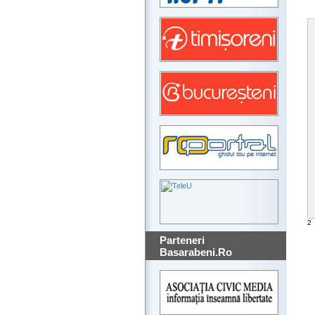
2
Parteneri
Basarabeni.Ro