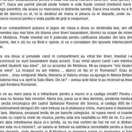
ni”?. Daca are parinti plecati peste hotare si este foarte comod cheltuind banii 
aga parintilor, sta acasa cu mancarea si distractia servita. Daca insa soarta nu a f
tat de darnica cu el, isi ia destinul de mana si pleaca cu el departe, unde sa i
cerce norocul pentru o viata pazita de griji si neajunsuri.
ntr-un compartiment puturos si jegos de clasa a doua cu destinatia Iasi, am afl
ovestea sau mai bine zis drama unor tineri basarabeni, dornici sa scape de mizer
n Moldova. Poate imediat voi fi judecata pentru calificarea situatiei din tara dr
zerie, dar o zic nu ca fiind o opinie, si ca o constatare din spusele interlocutori
ei.
ra ora doua si jumatate cand in compartiment au intrat trei tineri. Imediat i-
ecunoscut ca sunt basarabeni dupa accent. S-au mirat atunci cand i-am intrebat
nteti studenti sau elevi” , tot cu accentul de Moldova. Mi-au raspuns “nisi studen
isi elevi”. La inceput nu am inteles…, atunci ce fac ei in Romania?. Erau pr
ecere… erau emigranti. Maria, Mariana si Valeriu vroiau sa ajunga in Marea Britan
latoria insa s-a oprit la Satu Mare. De ce? – aveau acte false si au incercat sa tre
egal frontiera Romaniei.
e ce au mers pana la o infractiune pentru a munci si a castiga cinstit? Pentru 
casa nu faceau fata nevoilor. Maria era, pana sa-si dea demisia, asistenta medica
a sectia oncologica din cadrul Spitalului Raional din Soroca, si castiga 800 de l
oldovenesti desigur) din care trebuia sa-si plateasca chiria, mancarea si deplasar
 tara. Mariana, proaspat iesita de pe bancile colegiului, isi rupea nervii si coard
cale cu copiii la orele de muzica, pentru asta era rasplatita cu 400 de lei. Cu ace
ni abia intretinerea daca si-o achita, sa nu mai vorbim de hai ne noi si distract
re asta nu e mizerie?, un salariu ar trebuie sa satisfaca necesitatile pentru a duc
iata decenta, viata decenta in R.Moldova ar insemna paine cu margarina si hai