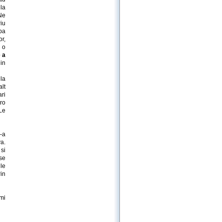
la
“Ne
riu
upa
r,
 o
e a
in
la
alt
ari
ro
 Le
-a
va.
 si
 se
ile
in
mi