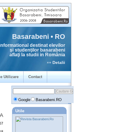
Basarabeni • RO
informational destinat elevilor
şi studenţilor basarabeni
aflaţi la studii in România
››› Detalii
e Utilizare
Contact
Google
Basarabeni.RO
Utile
IA
07
18