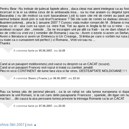
Pentru Bear -Nu trebuie de judecat faptele altora , daca citeai mai atent intelegeai ca au fos
incercari si la ei sa obtina ceva de la ambasada insa... sa nu mai aratam cu degetul spr
Basarabia ( nu din motivul ca sunt basarabean ),stii tu oare cite mii de romini au pasit p
tarimul britanic dositi prin si sub tiruri?camioane ? Stii cite sute de romini se dadeau slovaci
lituanieni poloneji... pina la 1 ianuarie 2007 ? Cunosc viata multor romani din M . Britanie si m
impac cu ei - asa cum sa spun ca -intre frati. Toti au ajuns in Anglia la fel ca si mine - c
aceleasi scopuri ,idei ...metode ...Sa ne incurajam unii pe altii ca fratii - sa ne dam sfaturi i
loc de critici ca vreti voi ( rominilor din Romania ) sau nu - Avem o istorie si avem un Stefan
Avem o literatura si avem un Eminescu si Un Creanga , Si limba pe care o vorbim nui rusa 
cu toate ca o cunoastem toti perfect ) ci Romana , Vreti voi sau nu ...
Thanks
A comentat
Iurie
pe
05.06.2007
, ora
14:49
Cand ai un pasaport moldovenesc,esti vazut cu despret ca un CACAT (scuze).
Cand ai un pasaport Francez esti vazut si tratat cu zambet ,amabil.
Pleci in orce CONTINENT din lume fara viza si far stres. DESTEAPTATE MOLDOVANE ! ! !
A comentat
Slavic ( Franta )
pe
06.06.2007
, ora
23:14
Rau ca lumea uita de peronul plecarii... ca la un rahat se uita lumea europeana si dup
aderare la unii Romani, si la cei care detin pasapoarte Franceze , spaniole, din tigan om n
mai faci ... din cauza la asa persoane lumea priveste la intreaga Romanie ca la un CACAT
A comentat
Iurie
pe
07.06.2007
, ora
23:30
Arhiva Stiri 2007
|
sus ▲