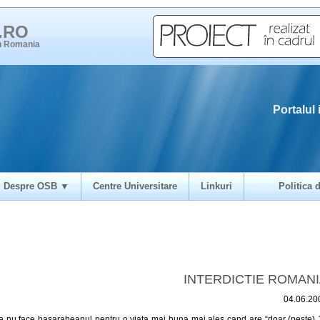
i.RO
in Romania
Portalul 
Despre OSB ▼
Centre Universitare
Linkuri
Politica d
INTERDICTIE ROMAN
04.06.20
e nu face basarabeanul pentru o viata mai buna mai ales cand are “doar (peste) 