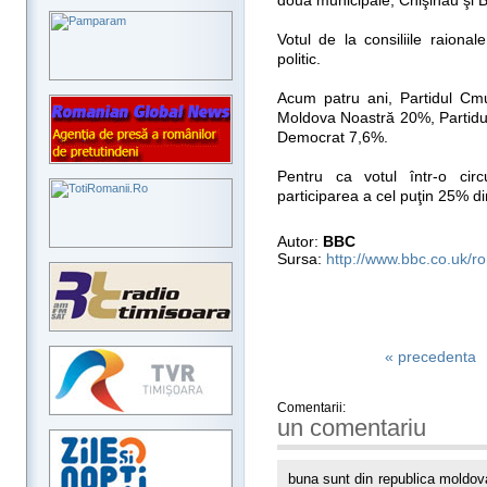
două municipale, Chişinău şi Bă
Votul de la consiliile raiona
politic.
Acum patru ani, Partidul Cmun
Moldova Noastră 20%, Partidul
Democrat 7,6%.
Pentru ca votul într-o circ
participarea a cel puţin 25% din 
Autor:
BBC
Sursa:
http://www.bbc.co.uk/r
« precedenta
Comentarii:
un comentariu
buna sunt din republica moldov