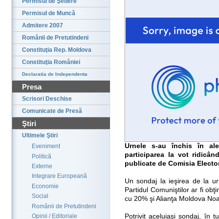
Permisul de Şedere
Permisul de Muncă
Admitere 2007
Românii de Pretutindeni
Constituţia Rep. Moldova
Constituţia României
Declaratia de Independenta
Presa
Scrisori Deschise
Comunicate de Presă
Ştiri
Ultimele Ştiri
Urnele s-au închis în ale
Eveniment
participarea la vot ridicân
Politică
publicate de Comisia Elector
Externe
Integrare Europeană
Un sondaj la ieşirea de la ur
Economie
Partidul Comuniştilor ar fi obţ
Social
cu 20% şi Alianţa Moldova No
Românii de Pretutindeni
Potrivit aceluiaşi sondaj, în t
Opinii / Editoriale