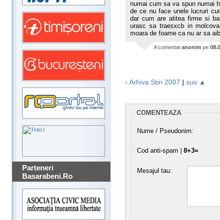
numai cum sa va spun numai hot
de ce nu face unele lucruri cu
dar cum are atitea firme si ba
urasc sa traesxcb in molcova
moara de foame ca nu ar sa aib
A comentat
anonim
pe
08.
‹ Arhiva Stiri 2007
|
sus ▲
COMENTEAZA
Nume / Pseudonim:
Cod anti-spam |
8+3=
Parteneri
Mesajul tau:
Basarabeni.Ro