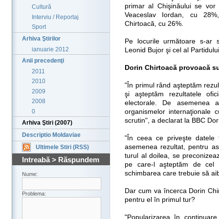
primar al Chişinăului se vor 
Cultură
Veaceslav Iordan, cu 28%, 
Interviu / Reportaj
Chirtoacă, cu 26%.
Sport
Arhiva Ştirilor
Pe locurile următoare s-ar s
ianuarie 2012
Leonid Bujor şi cel al Partidul
Anii precedenţi
Dorin Chirtoacă provoacă su
2011
2010
"În primul rând aşteptăm rezult
2009
şi aşteptăm rezultatele ofi
2008
electorale. De asemenea aşt
0
organismelor internaţionale cu
scrutin", a declarat la BBC Dor
Arhiva Ştiri (2007)
Descriptio Moldaviae
"În ceea ce priveşte datele 
asemenea rezultat, pentru as
Ultimele Stiri (RSS)
turul al doilea, se preconizea
Intreabă > Răspundem
pe care-l aşteptăm de cel 
schimbarea care trebuie să aib
Nume:
Dar cum va încerca Dorin Chir
Problema:
pentru el în primul tur?
"Popularizarea în continuare