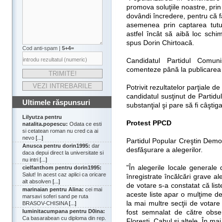
promova soluţiile noastre, prin 
dovândi încredere, pentru că 
asemenea prin captarea tuturo
astfel încât să aibă loc sch
spus Dorin Chirtoacă.
Cod anti-spam |
5+4=
Candidatul Partidul Comuni
comenteze până la publicarea r
Potrivit rezultatelor parţiale de
candidatul susţinut de Partidu
Ultimele răspunsuri
substanţial şi pare să fi câştiga
Lilyutza pentru
Protest PPCD
natalita.popescu:
Odata ce esti
si cetatean roman nu cred ca ai
nevo
[...]
Partidul Popular Creştin Demo
Anusca pentru dorin1995:
dar
desfăşurare a alegerilor.
daca depui direct la universitate si
nu intri
[...]
"În alegerile locale generale
cielfanthom pentru dorin1995:
Salut! In acest caz aplici ca oricare
înregistrate încălcări grave ale
alt absolven
[...]
de votare s-a constatat că liste
marinaian pentru Alina:
cei mai
aceste liste apar o mulţime d
marsavi soferi sand pe ruta
la mai multre secţii de votare
BRASOV-CHISINA
[...]
luminitacumpana pentru D0ina:
fost semnalat de către observ
Ca basarabean cu diploma din rep.
Floreşti, Cahul şi altele. În mai