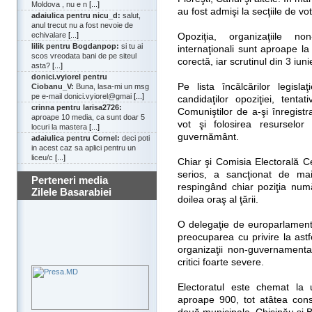
Moldova , nu e n
[...]
au fost admişi la secţiile de 
adaiulica pentru nicu_d:
salut,
anul trecut nu a fost nevoie de
echivalare
[...]
Opoziţia, organizaţiile no
lilik pentru Bogdanpop:
si tu ai
internaţionali sunt aproape l
scos vreodata bani de pe siteul
corectă, iar scrutinul din 3 iunie
asta?
[...]
donici.vyiorel pentru
Pe lista încălcărilor legisla
Ciobanu_V:
Buna, lasa-mi un msg
pe e-mail donici.vyiorel@gmai
[...]
candidaţilor opoziţiei, tenta
crinna pentru larisa2726:
Comuniştilor de a-şi înregistra
aproape 10 media, ca sunt doar 5
vot şi folosirea resurselor
locuri la mastera
[...]
guvernământ.
adaiulica pentru Cornel:
deci poti
in acest caz sa aplici pentru un
liceu/c
[...]
Chiar şi Comisia Electorală Ce
serios, a sancţionat de mai
Perteneri media
respingând chiar poziţia numă
Zilele Basarabiei
doilea oraş al ţării.
O delegaţie de europarlamentar
preocuparea cu privire la astf
organizaţii non-guvernamenta
critici foarte severe.
Electoratul este chemat la 
aproape 900, tot atâtea consil