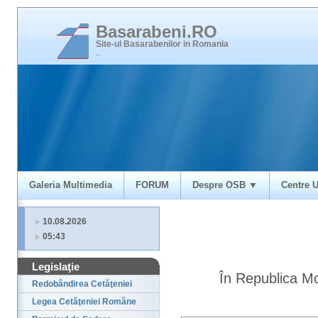
Basarabeni.RO
Site-ul Basarabenilor in Romania
_
Galeria Multimedia
FORUM
Despre OSB ▼
Centre U
10.08.2026
05:43
Legislaţie
În Republica Mo
Redobândirea Cetăţeniei
Legea Cetăţeniei Române