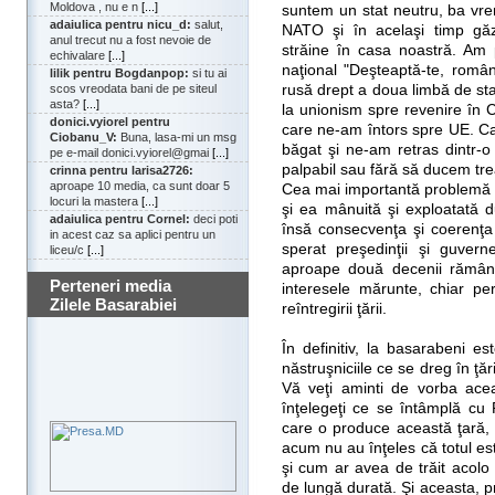
Moldova , nu e n
[...]
suntem un stat neutru, ba vre
adaiulica pentru nicu_d:
salut,
NATO şi în acelaşi timp găzd
anul trecut nu a fost nevoie de
străine în casa noastră. Am 
echivalare
[...]
naţional "Deşteaptă-te, român
lilik pentru Bogdanpop:
si tu ai
rusă drept a doua limbă de stat
scos vreodata bani de pe siteul
asta?
[...]
la unionism spre revenire în 
donici.vyiorel pentru
care ne-am întors spre UE. Ca
Ciobanu_V:
Buna, lasa-mi un msg
băgat şi ne-am retras dintr-o
pe e-mail donici.vyiorel@gmai
[...]
palpabil sau fără să ducem tre
crinna pentru larisa2726:
aproape 10 media, ca sunt doar 5
Cea mai importantă problemă de
locuri la mastera
[...]
şi ea mânuită şi exploatată d
adaiulica pentru Cornel:
deci poti
însă consecvenţa şi coerenţa 
in acest caz sa aplici pentru un
sperat preşedinţii şi guver
liceu/c
[...]
aproape două decenii rămâne
Perteneri media
interesele mărunte, chiar pe
Zilele Basarabiei
reîntregirii ţării.
În definitiv, la basarabeni e
năstruşniciile ce se dreg în ţă
Vă veţi aminti de vorba ace
înţelegeţi ce se întâmplă cu
care o produce această ţară, a
acum nu au înţeles că totul e
şi cum ar avea de trăit acolo o
de lungă durată. Şi aceasta, p