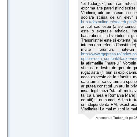
"pt Tudor_ck", eu m-am referit 
exprima alte pareri (fiind scrise d
Vladimir, uite ce inseamna com
scolara scrisa de un elev" 
http://dexonline.ro/search.ph
articol sau eseu (a se consul
este o expresie arhaica, int
basarabenii fiind vorbitori ai g
Transnistriei este si externa (m
interna (ma refer la Constituti
multe forumuri, site-ur
http://www.rgnpress.ro/index.p
option=com_content&task=vi
la afirmatiile "marelui" Voroni
stim ca e destul de greu de ga
rugat asta (fii bun si explica-mi
acea expresie de la sfarsitul me
sa uitam si sa evitam sa spune
ar putea constitui un atu in pri
insa, legitimezi "statul" moldav 
ta, ca a mea e Romania Mare) re
ca uiti) si nu numai. Adica tu t
si independenta RM, exact asa c
Vladimire! La mai mult si la ma
A comentat
Tudor_ck
pe
08