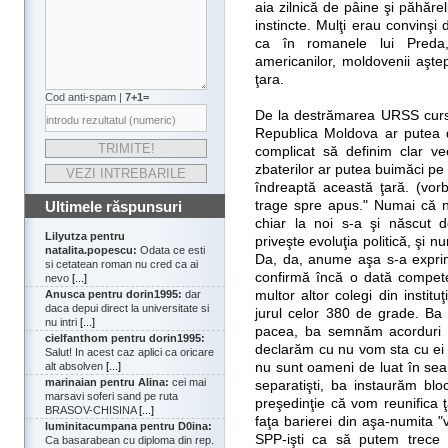
aia zilnică de pâine şi păhăre
instincte. Mulţi erau convinşi 
ca în romanele lui Preda
americanilor, moldovenii aşte
ţara.
Cod anti-spam |
7+1=
De la destrămarea URSS cursul
Republica Moldova ar putea de
complicat să definim clar vec
zbaterilor ar putea buimăci pe
îndreaptă această ţară. (vorb
trage spre apus." Numai că n
Ultimele răspunsuri
chiar la noi s-a şi născut d
Lilyutza pentru
priveşte evoluţia politică, şi 
natalita.popescu:
Odata ce esti
Da, da, anume aşa s-a exprim
si cetatean roman nu cred ca ai
confirmă încă o dată competen
nevo
[...]
multor altor colegi din institu
Anusca pentru dorin1995:
dar
daca depui direct la universitate si
jurul celor 380 de grade. Ba
nu intri
[...]
pacea, ba semnăm acorduri cu
cielfanthom pentru dorin1995:
declarăm cu nu vom sta cu ei l
Salut! In acest caz aplici ca oricare
nu sunt oameni de luat în se
alt absolven
[...]
marinaian pentru Alina:
cei mai
separatişti, ba instaurăm b
marsavi soferi sand pe ruta
preşedinţie că vom reunifica ţ
BRASOV-CHISINA
[...]
faţa barierei din aşa-numita 
luminitacumpana pentru D0ina:
SPP-işti ca să putem trece 
Ca basarabean cu diploma din rep.