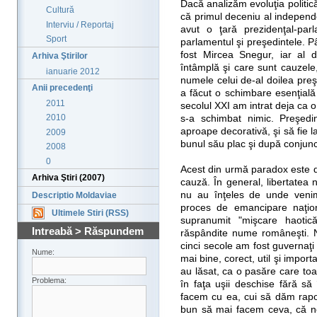
Dacă analizăm evoluţia politi
Cultură
că primul deceniu al independe
Interviu / Reportaj
avut o ţară prezidenţal-par
Sport
parlamentul şi preşedintele. 
fost Mircea Snegur, iar al 
Arhiva Ştirilor
întâmplă şi care sunt cauzele
ianuarie 2012
numele celui de-al doilea pre
Anii precedenţi
a făcut o schimbare esenţială î
2011
secolul XXI am intrat deja ca 
2010
s-a schimbat nimic. Preşedin
aproape decorativă, şi să fie 
2009
bunul său plac şi după conjunc
2008
0
Acest din urmă paradox este do
Arhiva Ştiri (2007)
cauză. În general, libertatea 
nu au înţeles de unde venim
Descriptio Moldaviae
proces de emancipare naţion
Ultimele Stiri (RSS)
supranumit "mişcare haotic
Intreabă > Răspundem
răspândite nume româneşti. 
cinci secole am fost guvernaţi 
Nume:
mai bine, corect, util şi import
au lăsat, ca o pasăre care toa
Problema:
în faţa uşii deschise fără să
facem cu ea, cui să dăm rapor
bun să mai facem ceva, că n