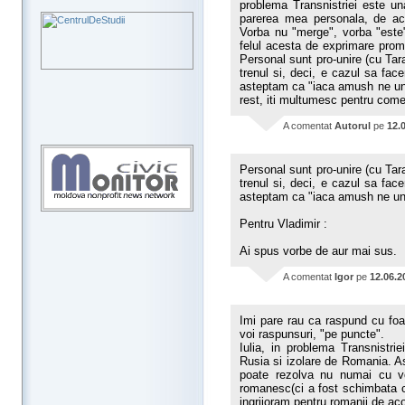
problema Transnistriei este un
parerea mea personala, de 
Vorba nu "merge", vorba "este"
felul acesta de exprimare prom
Personal sunt pro-unire (cu Tar
trenul si, deci, e cazul sa fa
asteptam ca "iaca amush ne unim
rest, iti multumesc pentru come
A comentat
Autorul
pe
12.
Personal sunt pro-unire (cu Tar
trenul si, deci, e cazul sa fa
asteptam ca "iaca amush ne unim
Pentru Vladimir :
Ai spus vorbe de aur mai sus.
A comentat
Igor
pe
12.06.2
Imi pare rau ca raspund cu foa
voi raspunsuri, "pe puncte".
Iulia, in problema Transnistri
Rusia si izolare de Romania. As
poate rezolva nu numai cu voi
romanesc(ci a fost schimbata 
ingrijoram pentru romanii de aco