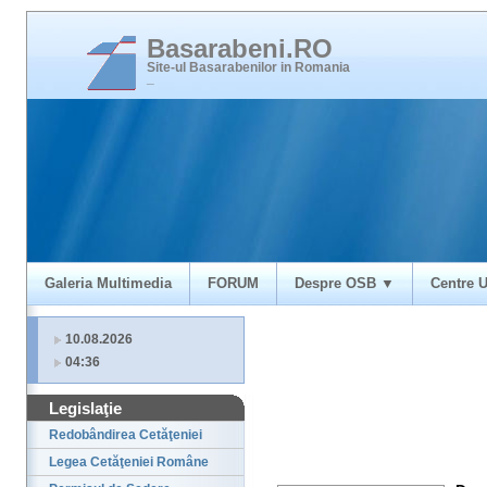
Basarabeni.RO
Site-ul Basarabenilor in Romania
_
Galeria Multimedia
FORUM
Despre OSB ▼
Centre U
10.08.2026
04:36
Legislaţie
Redobândirea Cetăţeniei
Legea Cetăţeniei Române