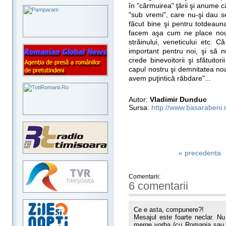
în "cârmuirea" ţării şi anume 
"sub vremi", care nu-şi dau se
făcut bine şi pentru totdeaun
facem aşa cum ne place nouă 
străinului, veneticului etc.
important pentru noi, şi să 
crede binevoitorii şi sfătuito
capul nostru şi demnitatea no
avem puţintică răbdare"...
Autor:
Vladimir Dunduc
Sursa:
http://www.basarabeni.
« precedenta
Comentarii:
6 comentarii
Ce e asta, compunere?!
Mesajul este foarte neclar. Nu 
merge vorba (cu Romania sau c