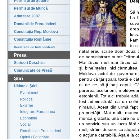
Permisul de Şedere
Desp
Permisul de Muncă
Să n
Admitere 2007
La î
cuvâ
Românii de Pretutindeni
drep
Constituţia Rep. Moldova
lucr
Constituţia României
l-am
în c
Declaratia de Independenta
natal erau scrise doar două cu
Presa
de administrare numit "cârmui
Mai târziu, mult mai târziu, câ
Scrisori Deschise
şi, bineînţeles, nici cârmuirea
Comunicate de Presă
Moldova actul de guvernare a
Ştiri
pentru că ţărişoara toată e cât 
ai de ce să-ţi baţi capul. C
Ultimele Ştiri
părerea acelui om, moldovenii
Eveniment
estonienii. Tot aici trebuie a
Politică
fost administrată ca un colho
Externe
nimănui. Acest din urmă fapt
Integrare Europeană
proprietăţii. Mai mult, munca
Economie
muncă gratuită, una care nu c
un serviciu sau un lucru fără
Social
mulţi străini deseori cu stupefa
Românii de Pretutindeni
o acţiune caritabilă. Aşa e la c
Opinii / Editoriale