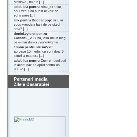
Moldova , nu e n
[...]
adaiulica pentru nicu_d:
salut,
anul trecut nu a fost nevoie de
echivalare
[...]
lilik pentru Bogdanpop:
si tu ai
scos vreodata bani de pe siteul
asta?
[...]
donici.vyiorel pentru
Ciobanu_V:
Buna, lasa-mi un msg
pe e-mail donici.vyiorel@gmai
[...]
crinna pentru larisa2726:
aproape 10 media, ca sunt doar 5
locuri la mastera
[...]
adaiulica pentru Cornel:
deci poti
in acest caz sa aplici pentru un
liceu/c
[...]
Perteneri media
Zilele Basarabiei