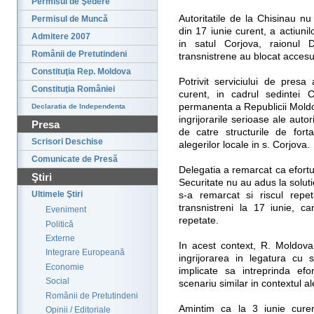
Permisul de Şedere
Autoritatile de la Chisinau nu 
Permisul de Muncă
din 17 iunie curent, a actiunilo
Admitere 2007
in satul Corjova, raionul D
Românii de Pretutindeni
transnistrene au blocat accesul 
Constituţia Rep. Moldova
Potrivit serviciului de presa
Constituţia României
curent, in cadrul sedintei 
permanenta a Republicii Moldov
Declaratia de Independenta
ingrijorarile serioase ale auto
Presa
de catre structurile de fort
Scrisori Deschise
alegerilor locale in s. Corjova.
Comunicate de Presă
Delegatia a remarcat ca efort
Ştiri
Securitate nu au adus la solut
Ultimele Ştiri
s-a remarcat si riscul repeta
transnistreni la 17 iunie, c
Eveniment
repetate.
Politică
Externe
In acest context, R. Moldov
Integrare Europeană
ingrijorarea in legatura cu 
Economie
implicate sa intreprinda efo
Social
scenariu similar in contextul al
Românii de Pretutindeni
Amintim ca la 3 iunie curen
Opinii / Editoriale