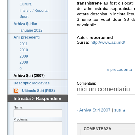
transnistrene au fost dislocati
Cultură
de administratia separatista 
Interviu / Reportaj
votare deschisa in incinta liceu
Sport
3 iunie au votat doar 98 de
Arhiva Ştirilor
nevalabile.
ianuarie 2012
Autor:
reporter.md
Anii precedenţi
Sursa:
http://www.azi.md/
2011
2010
2009
2008
0
« precedenta
Arhiva Ştiri (2007)
Descriptio Moldaviae
Comentarii:
nici un comentariu
Ultimele Stiri (RSS)
Intreabă > Răspundem
Nume:
‹ Arhiva Stiri 2007
|
sus ▲
Problema:
COMENTEAZA