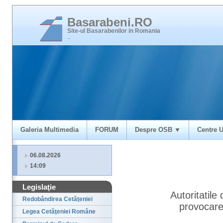
Basarabeni.RO
Site-ul Basarabenilor in Romania
_
Galeria Multimedia
FORUM
Despre OSB ▼
Centre U
06.08.2026
14:09
Legislaţie
Autoritatile
Redobândirea Cetăţeniei
provocare
Legea Cetăţeniei Române