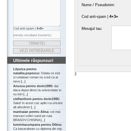
Nume / Pseudonim:
Cod anti-spam |
4+3=
Mesajul tau:
Cod anti-spam |
4+8=
Ultimele răspunsuri
Lilyutza pentru
natalita.popescu:
Odata ce esti
2
si cetatean roman nu cred ca ai
nevo
[...]
Anusca pentru dorin1995:
dar
daca depui direct la universitate si
nu intri
[...]
cielfanthom pentru dorin1995:
Salut! In acest caz aplici ca oricare
alt absolven
[...]
marinaian pentru Alina:
cei mai
marsavi soferi sand pe ruta
BRASOV-CHISINA
[...]
luminitacumpana pentru D0ina:
Ca basarabean cu diploma din rep.