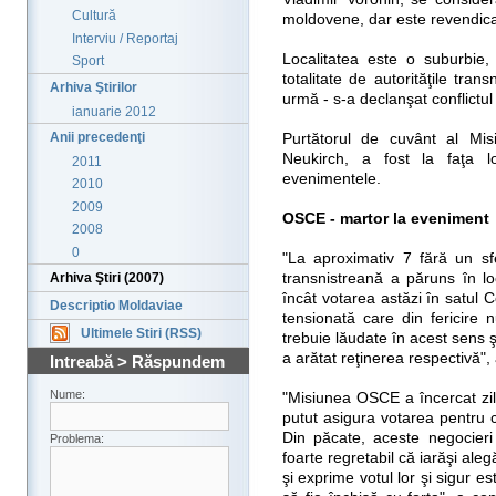
Cultură
moldovene, dar este revendicat
Interviu / Reportaj
Localitatea este o suburbie,
Sport
totalitate de autorităţile tra
Arhiva Ştirilor
urmă - s-a declanşat conflictul
ianuarie 2012
Anii precedenţi
Purtătorul de cuvânt al Mi
Neukirch, a fost la faţa 
2011
evenimentele.
2010
2009
OSCE - martor la eveniment
2008
0
"La aproximativ 7 fără un sfe
transnistreană a păruns în loc
Arhiva Ştiri (2007)
încât votarea astăzi în satul C
Descriptio Moldaviae
tensionată care din fericire 
Ultimele Stiri (RSS)
trebuie lăudate în acest sens
a arătat reţinerea respectivă",
Intreabă > Răspundem
Nume:
"Misiunea OSCE a încercat zil
putut asigura votarea pentru c
Din păcate, aceste negocieri
Problema:
foarte regretabil că iarăşi alegă
şi exprime votul lor şi sigur e