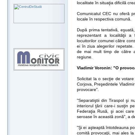
localitate în situaţia dificilă cre
Comunicatul CEC nu oferă prec
locale în respectiva comună.
După prima tentativă, eşuată,
reprezentant a localităţii a
locuitorilor comunei către cons
ei în ziua alegerilor repetate
de mai mult timp de către au
regiune.
Vladimir Voronin: "O provoc
Solicitat la o secţie de votar
Corjova, Preşedintele Vladimir
provocare".
"Separatiştii din Tiraspol şi n
interiorul ţării care-i susţin p
Federaţia Rusă, şi acei care 
seroase în această zonă", a de
"Şi ei aşteaptă întotdeauna pos
comită provocaţii, mai ales l