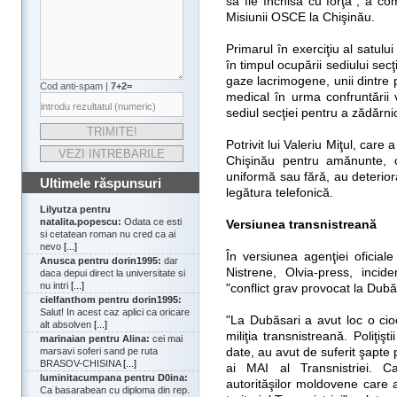
să fie închisă cu forţa", a c
Misiunii OSCE la Chişinău.
Primarul în exerciţiu al satulu
în timpul ocupării sediului secţi
gaze lacrimogene, unii dintre p
Cod anti-spam |
7+2=
medical în urma confruntării 
sediul secţiei pentru a zădărnic
Potrivit lui Valeriu Miţul, care
Chişinău pentru amănunte, ce
uniformă sau fără, au deteriora
Ultimele răspunsuri
legătura telefonică.
Lilyutza pentru
natalita.popescu:
Odata ce esti
Versiunea transnistreană
si cetatean roman nu cred ca ai
nevo
[...]
În versiunea agenţiei oficial
Anusca pentru dorin1995:
dar
Nistrene, Olvia-press, inci
daca depui direct la universitate si
nu intri
[...]
"conflict grav provocat la Dubă
cielfanthom pentru dorin1995:
Salut! In acest caz aplici ca oricare
"La Dubăsari a avut loc o cio
alt absolven
[...]
miliţia transnistreană. Poliţişt
marinaian pentru Alina:
cei mai
date, au avut de suferit şapte p
marsavi soferi sand pe ruta
BRASOV-CHISINA
[...]
ai MAI al Transnistriei. Cau
luminitacumpana pentru D0ina:
autorităşilor moldovene care 
Ca basarabean cu diploma din rep.