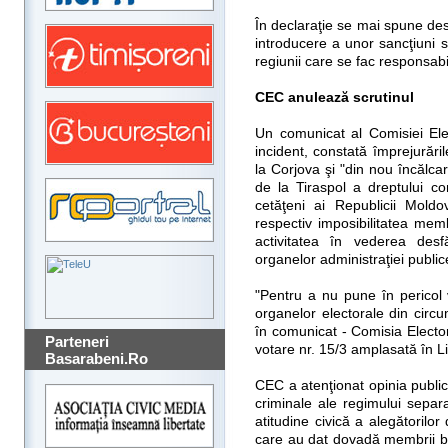
În declaraţie se mai spune desp
introducere a unor sancţiuni s
regiunii care se fac responsabi
CEC anulează scrutinul
Un comunicat al Comisiei Ele
incident, constată împrejurăril
la Corjova şi "din nou încălc
de la Tiraspol a dreptului con
cetăţeni ai Republicii Moldo
respectiv imposibilitatea mem
activitatea în vederea desf
organelor administraţiei public
"Pentru a nu pune în pericol 
organelor electorale din circ
în comunicat - Comisia Electo
Parteneri
votare nr. 15/3 amplasată în Li
Basarabeni.Ro
CEC a atenţionat opinia public
criminale ale regimului separat
atitudine civică a alegătorilor
care au dat dovadă membrii bir