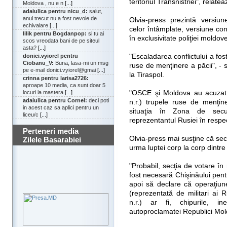
teritoriul Transnistriei", relate
Moldova , nu e n
[...]
adaiulica pentru nicu_d:
salut,
anul trecut nu a fost nevoie de
Olvia-press prezintă versiune
echivalare
[...]
celor întâmplate, versiune con
lilik pentru Bogdanpop:
si tu ai
în exclusivitate poliţiei moldov
scos vreodata bani de pe siteul
asta?
[...]
"Escaladarea conflictului a fost
donici.vyiorel pentru
Ciobanu_V:
Buna, lasa-mi un msg
ruse de menţinere a păcii", -
pe e-mail donici.vyiorel@gmai
[...]
la Tiraspol.
crinna pentru larisa2726:
aproape 10 media, ca sunt doar 5
"OSCE şi Moldova au acuzat (
locuri la mastera
[...]
adaiulica pentru Cornel:
deci poti
n.r.) trupele ruse de menţin
in acest caz sa aplici pentru un
situaţia în Zona de secur
liceu/c
[...]
reprezentantul Rusiei în respe
Perteneri media
Olvia-press mai susţine că secţ
Zilele Basarabiei
urma luptei corp la corp dintre po
"Probabil, secţia de votare în
fost necesară Chişinăului pent
apoi să declare că operaţiun
(reprezentată de militari ai R
n.r.) ar fi, chipurile, in
autoproclamatei Republici Mol