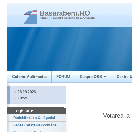
Basarabeni.RO
Site-ul Basarabenilor in Romania
_
Galeria Multimedia
FORUM
Despre OSB ▼
Centre U
06.08.2026
18:59
Legislaţie
Votarea la 
Redobândirea Cetăţeniei
Legea Cetăţeniei Române