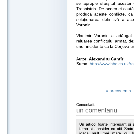
se apropie sfârşitul aceste
Trasnistria. De aceea ei caută
producă aceste conflicte, 
soluţionarea definitivă a a
Voronin .
Vladimir Voronin a adăugat 
reluarea conflictului armat, d
unor incidente ca la Corjova un
Autor:
Alexandru Canţîr
Sursa:
http://www.bbc.co.uk/r
« precedenta
Comentarii:
un comentariu
Un articol foarte interesant si
tema si consider ca atit Smirno
joaca mult mai mare cu bene