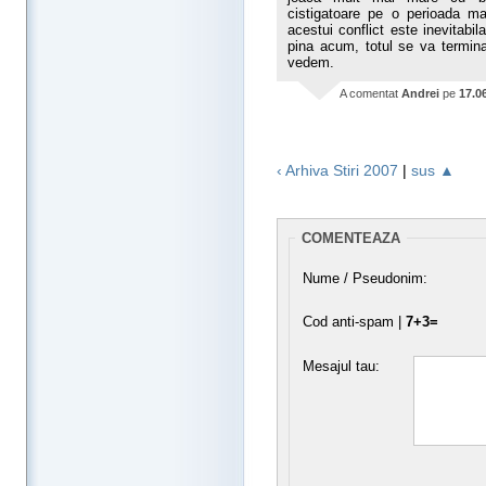
cistigatoare pe o perioada ma
acestui conflict este inevitabi
pina acum, totul se va termina 
vedem.
A comentat
Andrei
pe
17.0
‹ Arhiva Stiri 2007
|
sus ▲
COMENTEAZA
Nume / Pseudonim:
Cod anti-spam |
7+3=
Mesajul tau: