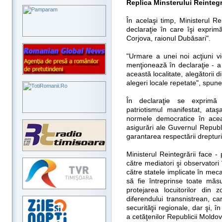
Replica Minsterului Reintegr
În acelaşi timp, Ministerul Re
declaraţie în care îşi exprim
Corjova, raionul Dubăsari".
"Urmare a unei noi acţiuni vi
menţionează în declaraţie - a
această localitate, alegătorii di
alegeri locale repetate", spune
În declaraţie se exprimă re
patriotismul manifestat, ata
normele democratice în aceas
asigurări ale Guvernul Republi
garantarea respectării drepturi
Ministerul Reintegrării face - 
către mediatori şi observatori
către statele implicate în mec
să fie întreprinse toate măsu
protejarea locuitorilor din
diferendului transnistrean, 
securităţii regionale, dar şi, î
a cetăţenilor Republicii Moldov