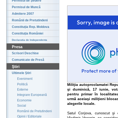
Permisul de Şedere
Permisul de Muncă
Admitere 2007
Românii de Pretutindeni
Constituţia Rep. Moldova
Constituţia României
Declaratia de Independenta
Presa
Scrisori Deschise
Comunicate de Presă
Ştiri
Ultimele Ştiri
Eveniment
Politică
Miliţia autoproclamatei Rep
şi duminică, 17 iunie, vot
Externe
pentru primar în localita
Integrare Europeană
urmă aceiaşi miliţieni bloca
Economie
alegerile locale.
Social
Românii de Pretutindeni
Satul Corjova, cunoscut şi 
Opinii / Editoriale
Vladimir Voronin, se consideră 