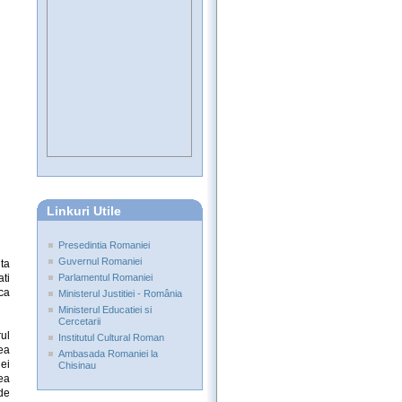
Linkuri Utile
Presedintia Romaniei
Guvernul Romaniei
ita
ati
Parlamentul Romaniei
ca
Ministerul Justitiei - România
Ministerul Educatiei si
Cercetarii
ul
Institutul Cultural Roman
ea
Ambasada Romaniei la
iei
Chisinau
ea
de