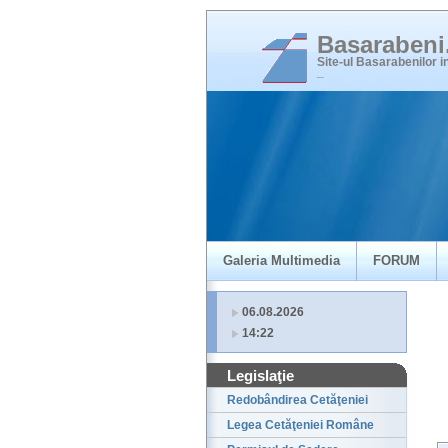
Basaraben
Site-ul Basarabenilor 
_
Galeria Multimedia
FORUM
06.08.2026
14:22
Legislaţie
Redobândirea Cetăţeniei
Legea Cetăţeniei Române