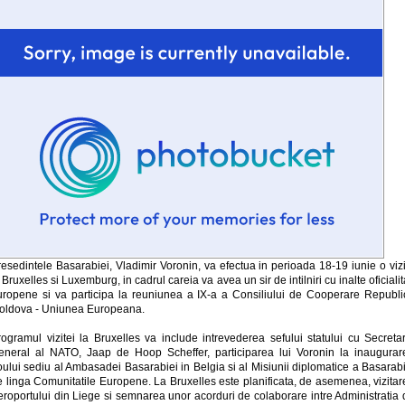
esedintele Basarabiei, Vladimir Voronin, va efectua in perioada 18-19 iunie o viz
 Bruxelles si Luxemburg, in cadrul careia va avea un sir de intilniri cu inalte oficialit
uropene si va participa la reuniunea a IX-a a Consiliului de Cooperare Republi
oldova - Uniunea Europeana.
rogramul vizitei la Bruxelles va include intrevederea sefului statului cu Secretar
eneral al NATO, Jaap de Hoop Scheffer, participarea lui Voronin la inaugurar
ului sediu al Ambasadei Basarabiei in Belgia si al Misiunii diplomatice a Basarab
e linga Comunitatile Europene. La Bruxelles este planificata, de asemenea, vizitar
eroportului din Liege si semnarea unor acorduri de colaborare intre Administratia 