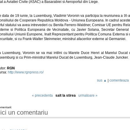
at a Aviatiei Civile (ASAC) a Basarabiei si Aeroportul din Liege.
 data de 19 iunie, la Luxemburg, Vladimir Voronin va participa la reuniunea a IX-
onsiliului de Cooperare Republica Moldova - Uniunea Europeana. In cadrul aceste
ful statului va avea intrevederi cu Benita Ferrero-Waldner, Comisar UE pentru Rela
xterne si Politica Europeana de Vecinatate, cu Javier Solana, Secretar General 
onsiliului Uniunii Europene, Inalt Reprezentant pentru Politica Comuna Externa si 
curitate, si cu Frank-Walter Steinmeier, ministrul afacerilor externe al Germaniei.
a Luxemburg, Voronin se va mai intilni cu Marele Duce Henri al Marelui Ducat 
uxemburg si cu Prim-ministrul Marelui Ducat de Luxemburg, Jean-Claude Juncker.
utor:
RGN
ursa:
http://www.rgnpress.ro/
sus ▲
|
comenteaza
« precedenta
salt la stirea
urmatoare »
mentarii:
ici un comentariu