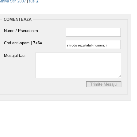
Arhiva Stiri 2007
|
sus ▲
COMENTEAZA
Nume / Pseudonim:
Cod anti-spam |
7+6=
Mesajul tau: