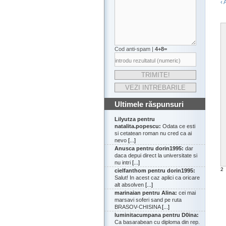
‹ 
Cod anti-spam |
4+8=
Ultimele răspunsuri
Lilyutza pentru
natalita.popescu:
Odata ce esti
si cetatean roman nu cred ca ai
nevo
[...]
Anusca pentru dorin1995:
dar
daca depui direct la universitate si
nu intri
[...]
2
cielfanthom pentru dorin1995:
Salut! In acest caz aplici ca oricare
alt absolven
[...]
marinaian pentru Alina:
cei mai
marsavi soferi sand pe ruta
BRASOV-CHISINA
[...]
luminitacumpana pentru D0ina:
Ca basarabean cu diploma din rep.