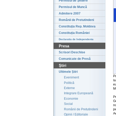
Permisul de Şedere
Permisul de Muncă
Admitere 2007
Românii de Pretutindeni
Constituţia Rep. Moldova
Constituţia României
Declaratia de Independenta
Presa
Scrisori Deschise
Comunicate de Presă
Ştiri
Ultimele Ştiri
Pr
Eveniment
la
Politică
e
Externe
M
Integrare Europeană
P
Economie
G
Social
no
Românii de Pretutindeni
p
A
Opinii / Editoriale