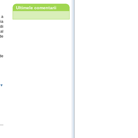
Ultimele comentarii
a a
ia
tii
al
de
de
 ▼