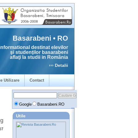
Basarabeni • RO
informational destinat elevilor
şi studenţilor basarabeni
aflaţi la studii in România
››› Detalii
e Utilizare
Contact
Google
Basarabeni.RO
Utile
rg
07