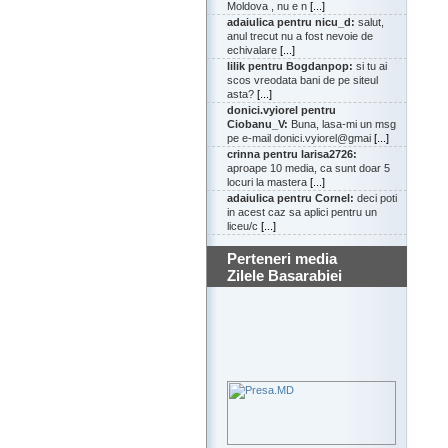
Moldova , nu e n
[...]
adaiulica pentru nicu_d:
salut,
anul trecut nu a fost nevoie de
echivalare
[...]
lilik pentru Bogdanpop:
si tu ai
scos vreodata bani de pe siteul
asta?
[...]
donici.vyiorel pentru
Ciobanu_V:
Buna, lasa-mi un msg
pe e-mail donici.vyiorel@gmai
[...]
crinna pentru larisa2726:
aproape 10 media, ca sunt doar 5
locuri la mastera
[...]
adaiulica pentru Cornel:
deci poti
in acest caz sa aplici pentru un
liceu/c
[...]
Perteneri media
Zilele Basarabiei