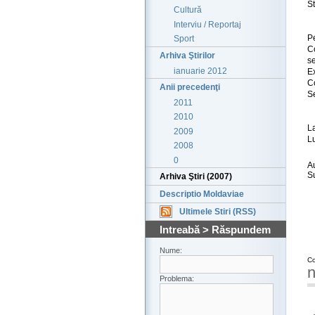
St
Cultură
Interviu / Reportaj
Pe
Sport
C
Arhiva Ştirilor
se
ianuarie 2012
E
C
Anii precedenţi
Se
2011
2010
L
2009
L
2008
0
A
S
Arhiva Ştiri (2007)
Descriptio Moldaviae
Ultimele Stiri (RSS)
Intreabă > Răspundem
Nume:
Co
n
Problema: