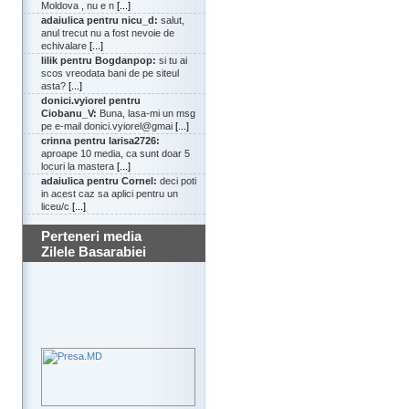
Moldova , nu e n
[...]
adaiulica pentru nicu_d:
salut,
anul trecut nu a fost nevoie de
echivalare
[...]
lilik pentru Bogdanpop:
si tu ai
scos vreodata bani de pe siteul
asta?
[...]
donici.vyiorel pentru
Ciobanu_V:
Buna, lasa-mi un msg
pe e-mail donici.vyiorel@gmai
[...]
crinna pentru larisa2726:
aproape 10 media, ca sunt doar 5
locuri la mastera
[...]
adaiulica pentru Cornel:
deci poti
in acest caz sa aplici pentru un
liceu/c
[...]
Perteneri media
Zilele Basarabiei