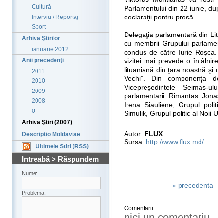
Cultură
Parlamentului din 22 iunie, d
Interviu / Reportaj
declaraţii pentru presă.
Sport
Delegaţia parlamentară din Li
Arhiva Ştirilor
cu membrii Grupului parlamen
ianuarie 2012
condus de către Iurie Roşca,
Anii precedenţi
vizitei mai prevede o întâlni
lituaniană din ţara noastră şi o
2011
Vechi”. Din componenţa de
2010
Vicepreşedintele Seimas-ulu
2009
parlamentarii Rimantas Jonas
2008
Irena Siauliene, Grupul polit
0
Simulik, Grupul politic al Noii U
Arhiva Ştiri (2007)
Autor:
FLUX
Descriptio Moldaviae
Sursa:
http://www.flux.md/
Ultimele Stiri (RSS)
Intreabă > Răspundem
Nume:
« precedenta
Problema:
Comentarii:
nici un comentariu