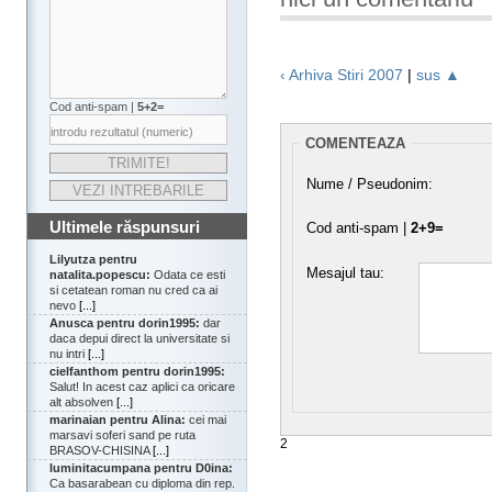
‹ Arhiva Stiri 2007
|
sus ▲
Cod anti-spam |
5+2=
COMENTEAZA
Nume / Pseudonim:
Ultimele răspunsuri
Cod anti-spam |
2+9=
Lilyutza pentru
Mesajul tau:
natalita.popescu:
Odata ce esti
si cetatean roman nu cred ca ai
nevo
[...]
Anusca pentru dorin1995:
dar
daca depui direct la universitate si
nu intri
[...]
cielfanthom pentru dorin1995:
Salut! In acest caz aplici ca oricare
alt absolven
[...]
marinaian pentru Alina:
cei mai
marsavi soferi sand pe ruta
2
BRASOV-CHISINA
[...]
luminitacumpana pentru D0ina:
Ca basarabean cu diploma din rep.