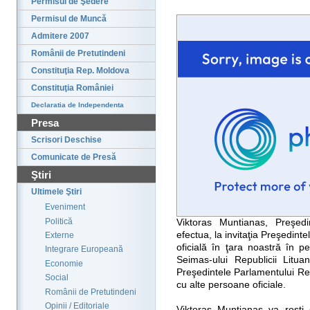
Permisul de Şedere
Permisul de Muncă
Admitere 2007
Românii de Pretutindeni
Constituţia Rep. Moldova
Constituţia României
Declaratia de Independenta
Presa
Scrisori Deschise
Comunicate de Presă
Ştiri
Ultimele Ştiri
Eveniment
Politică
Viktoras Muntianas, Preşedi
efectua, la invitaţia Preşedinte
Externe
oficială în ţara noastră în p
Integrare Europeană
Seimas-ului Republicii Litu
Economie
Preşedintele Parlamentului Rep
Social
cu alte persoane oficiale.
Românii de Pretutindeni
Opinii / Editoriale
Viktoras Muntianas va rosti 