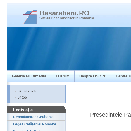
Basarabeni.RO
Site-ul Basarabenilor in Romania
_
Galeria Multimedia
FORUM
Despre OSB ▼
Centre U
07.08.2026
04:56
Legislaţie
Preşedintele Par
Redobândirea Cetăţeniei
Legea Cetăţeniei Române