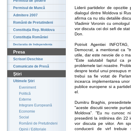
Permisul de Şedere
Liderii partidelor de opoziti
Permisul de Muncă
dialogul dintre Moldova si Rusi
Admitere 2007
afirma ca nu stiu detaliile disc
Românii de Pretutindeni
Vladimir Voronin cu omologul 
vor discuta cei doi sefi de stat
Constituţia Rep. Moldova
Don.
Constituţia României
Potrivit Agentiei INFOTAG, 
Declaratia de Independenta
Democrat, a mentionat ca "tra
Presa
utile, dar este nevoie de o ma
Scrisori Deschise
"Este salutabil faptul ca p
problemele tari noastre. Prob
Comunicate de Presă
despre textul unui presupus
Ştiri
trebui sa fie votat de Parl
Ultimele Ştiri
incearca implementarea unor 
publice europene si a partidel
Eveniment
el.
Politică
Externe
Dumitru Braghis, presedintele
Integrare Europeană
"aceste discutii secrete purtat
Economie
Moldova". "Eu nu cunosc ni
Social
presedinti la intilnirea din 2
Românii de Pretutindeni
vor discuta pe viitor. Am s
conducerii de virf trebuie 
Opinii / Editoriale