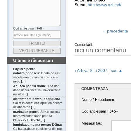
Autor:
INFOTAG
Sursa:
http://www.azi.md/
Cod anti-spam |
7+8=
« precedenta
Comentarii:
nici un comentariu
Ultimele răspunsuri
Lilyutza pentru
‹ Arhiva Stiri 2007
|
sus ▲
natalita.popescu:
Odata ce esti
si cetatean roman nu cred ca ai
nevo
[...]
Anusca pentru dorin1995:
dar
COMENTEAZA
daca depui direct la universitate si
nu intri
[...]
cielfanthom pentru dorin1995:
Nume / Pseudonim:
Salut! In acest caz aplici ca oricare
alt absolven
[...]
Cod anti-spam |
3+5=
marinaian pentru Alina:
cei mai
marsavi soferi sand pe ruta
BRASOV-CHISINA
[...]
Mesajul tau:
luminitacumpana pentru D0ina:
Ca basarabean cu diploma din rep.