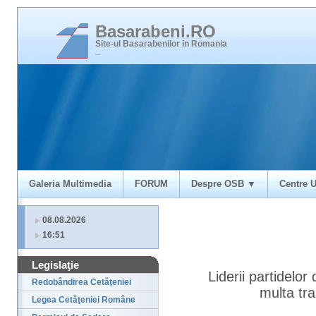
Basarabeni.RO
Site-ul Basarabenilor in Romania
_
Galeria Multimedia
FORUM
Despre OSB ▼
Centre U
08.08.2026
16:51
Legislaţie
Liderii partidelo
Redobândirea Cetăţeniei
multa tr
Legea Cetăţeniei Române