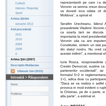
reprezentantii pe care i-a d
Cultură
Voronin va semna vreun docume
Interviu / Reportaj
va dovedi inca odata cit de
Sport
Moldova", a opinat el.
Arhiva Ştirilor
Serafim Urecheanu, liderul 
ianuarie 2012
presedintele Vladimir Voronin de
Anii precedenţi
ca soarta tarii se discuta p
2011
importanta la nivel prezidential
2010
Voronin uita ca are imputern
2009
Constitutiei, sintem un stat pa
2008
din statul nostru. Nu cred 
acestei intilniri", a mentionat el
0
Arhiva Ştiri (2007)
Iurie Rosca, vicepresedinte a
Descriptio Moldaviae
Crestin Democrat, sustine ca 
partenerilor occidentali", ia
Ultimele Stiri (RSS)
formatul 5+2 in reglementarea 
Intreabă > Răspundem
1+1, adica doar cu participar
"Daca se va realiza o astfel 
Nume:
provoca in mod evident o ruptura
la Chisinau, pe de o parte, s
Problema:
alta parte", a estimat el.