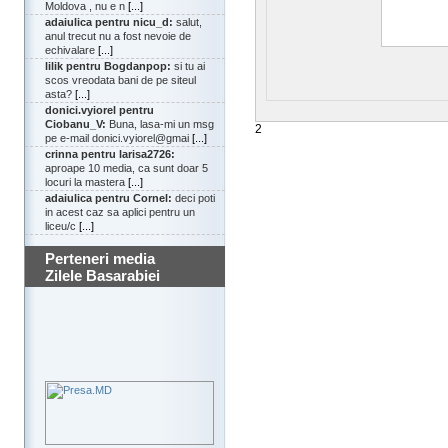
Moldova , nu e n
[...]
adaiulica pentru nicu_d:
salut,
anul trecut nu a fost nevoie de
echivalare
[...]
lilik pentru Bogdanpop:
si tu ai
scos vreodata bani de pe siteul
asta?
[...]
donici.vyiorel pentru
Ciobanu_V:
Buna, lasa-mi un msg
2
pe e-mail donici.vyiorel@gmai
[...]
crinna pentru larisa2726:
aproape 10 media, ca sunt doar 5
locuri la mastera
[...]
adaiulica pentru Cornel:
deci poti
in acest caz sa aplici pentru un
liceu/c
[...]
Perteneri media
Zilele Basarabiei