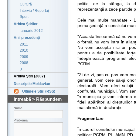
politic, de la stânga, la 
Cultură
reprezentanţii a zece partide po
Interviu / Reportaj
Sport
Cele mai multe mandate - 16,
Arhiva Ştirilor
prima şedinţă a consilului munic
ianuarie 2012
"Aceasta înseamnă că nu vom n
Anii precedenţi
o formă nu vom intra în alianţe
2011
Nu vom accepta nici un post
2010
pentru a da posibilitate forţ
2009
îndeplinească programul elect
2008
PCRM.
0
"Zi de zi, pas cu pas vom monit
Arhiva Ştiri (2007)
general, vom cere să-şi onor
Descriptio Moldaviae
electorală. Vom oferi soluţi
confruntă municipiul. Vom sanc
Ultimele Stiri (RSS)
în municipiu şi vom informa 
Intreabă > Răspundem
fideli apărători ai drepturilor 
mai afirmă în declaraţie.
Nume:
Fragmentare
Problema:
În cadrul consiliului municipa
politice: PCRM, PL, AMN, PD,