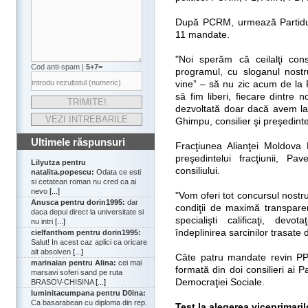
După PCRM, urmează Partidul 
11 mandate.
"Noi sperăm că ceilalţi cons
Cod anti-spam |
5+7=
programul, cu sloganul nostr
vine” – să nu zic acum de la P
să fim liberi, fiecare dintr
dezvoltată doar dacă avem la 
Ghimpu, consilier şi preşedinte 
Ultimele răspunsuri
Fracţiunea Alianţei Moldova 
preşedintelui fracţiunii, 
Lilyutza pentru
consiliului.
natalita.popescu:
Odata ce esti
si cetatean roman nu cred ca ai
nevo
[...]
"Vom oferi tot concursul nostr
Anusca pentru dorin1995:
dar
condiţii de maximă transparen
daca depui direct la universitate si
specialişti calificaţi, dev
nu intri
[...]
îndeplinirea sarcinilor trasate
cielfanthom pentru dorin1995:
Salut! In acest caz aplici ca oricare
alt absolven
[...]
Câte patru mandate revin PP
marinaian pentru Alina:
cei mai
formată din doi consilieri ai Pa
marsavi soferi sand pe ruta
Democraţiei Sociale.
BRASOV-CHISINA
[...]
luminitacumpana pentru D0ina:
Ca basarabean cu diploma din rep.
Test la alegerea viceprimaril