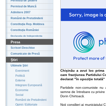
Permisul de Şedere
Permisul de Muncă
Admitere 2007
Românii de Pretutindeni
Constituţia Rep. Moldova
Constituţia României
Declaratia de Independenta
Presa
Scrisori Deschise
Comunicate de Presă
Ştiri
Ultimele Ştiri
Chişinău a avut loc prima 
Eveniment
care fracţiunea Partidului C
Politică
declarat "în opoziţie totală"
Externe
Integrare Europeană
Partidele non-comuniste nu a
Economie
semne de întrebare cu privire 
Social
Dorin Chirtoacă.
Românii de Pretutindeni
Noii consilieri ai municipiului 
Opinii / Editoriale