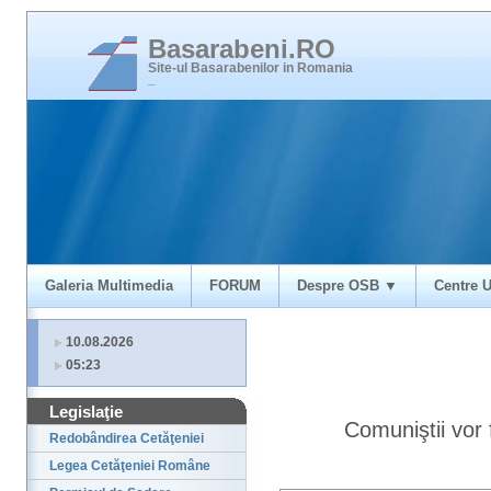
Basarabeni.RO
Site-ul Basarabenilor in Romania
_
Galeria Multimedia
FORUM
Despre OSB ▼
Centre U
10.08.2026
05:23
Legislaţie
Comuniştii vor f
Redobândirea Cetăţeniei
Legea Cetăţeniei Române