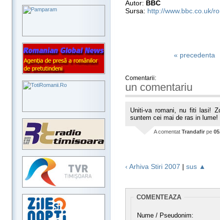
Autor:
BBC
Sursa:
http://www.bbc.co.uk/r
« precedenta
Comentarii:
un comentariu
Uniti-va romani, nu fiti lasi! 
suntem cei mai de ras in lume! 
A comentat
Trandafir
pe
05
‹ Arhiva Stiri 2007
|
sus ▲
COMENTEAZA
Nume / Pseudonim: