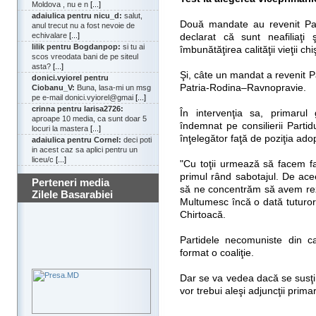
Moldova , nu e n
[...]
adaiulica pentru nicu_d:
salut,
Două mandate au revenit Part
anul trecut nu a fost nevoie de
echivalare
[...]
declarat că sunt neafiliaţi ş
lilik pentru Bogdanpop:
si tu ai
îmbunătăţirea calităţii vieţii chi
scos vreodata bani de pe siteul
asta?
[...]
Şi, câte un mandat a revenit Par
donici.vyiorel pentru
Patria-Rodina–Ravnopravie.
Ciobanu_V:
Buna, lasa-mi un msg
pe e-mail donici.vyiorel@gmai
[...]
crinna pentru larisa2726:
În intervenţia sa, primarul 
aproape 10 media, ca sunt doar 5
îndemnat pe consilierii Parti
locuri la mastera
[...]
înţelegător faţă de poziţia ado
adaiulica pentru Cornel:
deci poti
in acest caz sa aplici pentru un
liceu/c
[...]
"Cu toţii urmează să facem faţă
primul rând sabotajul. De ace
Perteneri media
să ne concentrăm să avem rezul
Zilele Basarabiei
Multumesc încă o dată tuturor
Chirtoacă.
Partidele necomuniste din ca
format o coaliţie.
Dar se va vedea dacă se susţin
vor trebui aleşi adjuncţii primar