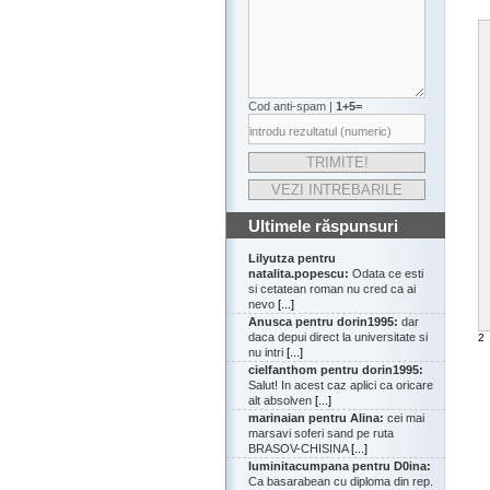
Cod anti-spam |
1+5=
Ultimele răspunsuri
Lilyutza pentru
natalita.popescu:
Odata ce esti
si cetatean roman nu cred ca ai
nevo
[...]
Anusca pentru dorin1995:
dar
daca depui direct la universitate si
2
nu intri
[...]
cielfanthom pentru dorin1995:
Salut! In acest caz aplici ca oricare
alt absolven
[...]
marinaian pentru Alina:
cei mai
marsavi soferi sand pe ruta
BRASOV-CHISINA
[...]
luminitacumpana pentru D0ina:
Ca basarabean cu diploma din rep.