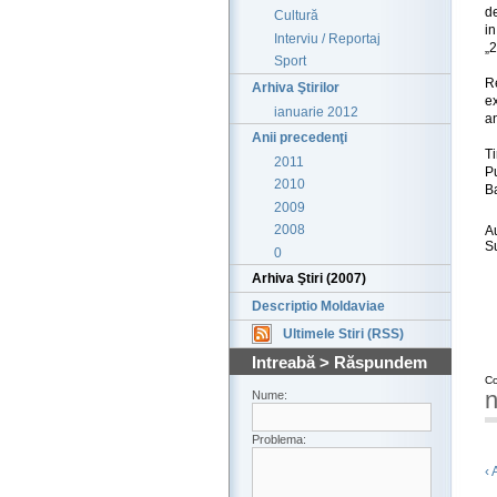
d
Cultură
i
Interviu / Reportaj
„
Sport
Re
Arhiva Ştirilor
ex
ianuarie 2012
a
Anii precedenţi
T
2011
Pu
2010
B
2009
2008
A
S
0
Arhiva Ştiri (2007)
Descriptio Moldaviae
Ultimele Stiri (RSS)
Intreabă > Răspundem
Co
n
Nume:
Problema:
‹ 