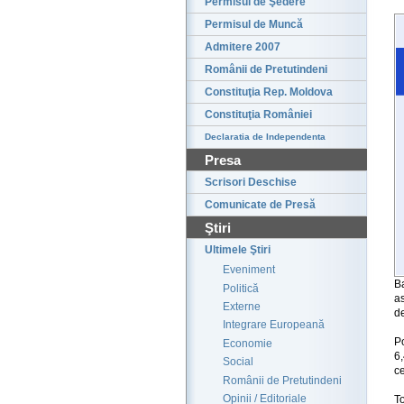
Permisul de Şedere
Permisul de Muncă
Admitere 2007
Românii de Pretutindeni
Constituţia Rep. Moldova
Constituţia României
Declaratia de Independenta
Presa
Scrisori Deschise
Comunicate de Presă
Ştiri
Ultimele Ştiri
Eveniment
B
Politică
a
Externe
de
Integrare Europeană
P
Economie
6,
Social
c
Românii de Pretutindeni
Opinii / Editoriale
To