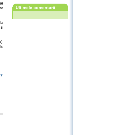
ar
Ultimele comentarii
ne
 la
 si
).
ale
 ▼