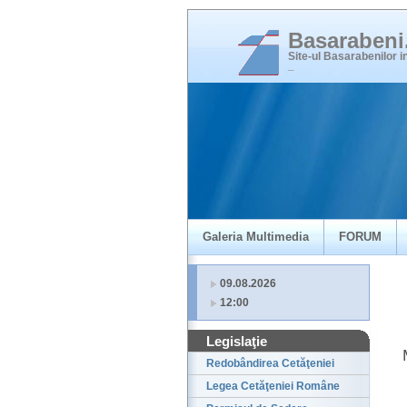
Basaraben
Site-ul Basarabenilor 
_
Galeria Multimedia
FORUM
09.08.2026
12:00
Legislaţie
Redobândirea Cetăţeniei
Legea Cetăţeniei Române