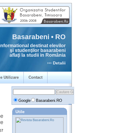
Basarabeni • RO
informational destinat elevilor
şi studenţilor basarabeni
aflaţi la studii in România
››› Detalii
e Utilizare
Contact
Google
Basarabeni.RO
Utile
pe
re
07