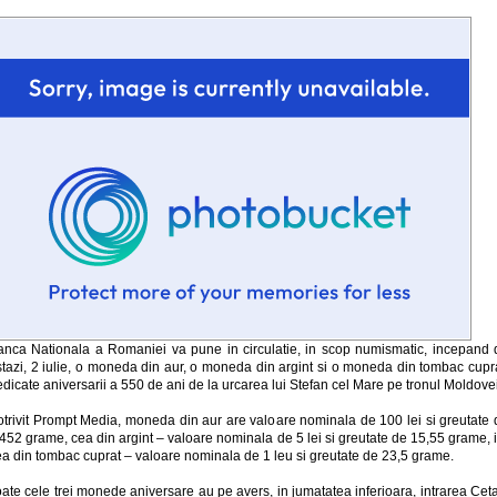
anca Nationala a Romaniei va pune in circulatie, in scop numismatic, incepand 
stazi, 2 iulie, o moneda din aur, o moneda din argint si o moneda din tombac cupra
dicate aniversarii a 550 de ani de la urcarea lui Stefan cel Mare pe tronul Moldovei
otrivit Prompt Media, moneda din aur are valoare nominala de 100 lei si greutate 
452 grame, cea din argint – valoare nominala de 5 lei si greutate de 15,55 grame, 
ea din tombac cuprat – valoare nominala de 1 leu si greutate de 23,5 grame.
ate cele trei monede aniversare au pe avers, in jumatatea inferioara, intrarea Ceta