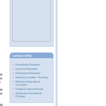
Linkuri Utile
Presedintia Romaniei
Guvernul Romaniei
Parlamentul Romaniei
de
Ministerul Justitiei - România
t,
Ministerul Educatiei si
.
Cercetarii
Institutul Cultural Roman
de
iar
Ambasada Romaniei la
Chisinau
tii