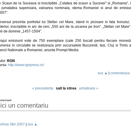
e Scaun de la Suceava si inscriptiile „Cetatea de scaun a Sucevei” si „Romania”, i
n jumatatea superioara, valoarea nominala, stema Romaniei si anul de emisiu
2007”.
versul prezinta portretul lui Stefan cel Mare, stand in picioare in fata tronului;
terior, inscriptiile in arc de cerc „550 ani de la urcarea pe tron”, „Stefan cel Mare”
nii de domnie „1457-1504”.
irajul emisiunii este de 750 exemplare (cate 250 bucati pentru fiecare moneda
nerea in circulatie se realizeaza prin sucursalele Bucuresti, Iasi, Cluj si Timis 
ancii Nationale a Romaniei, anunta Prompt Media.
utor:
RGN
ursa:
http://www.rgnpress.ro/
sus ▲
|
comenteaza
« precedenta
salt la stirea
urmatoare »
mentarii:
ici un comentariu
Arhiva Stiri 2007
|
sus ▲