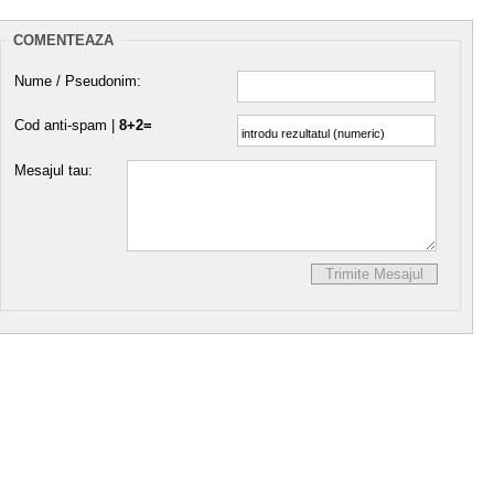
COMENTEAZA
Nume / Pseudonim:
Cod anti-spam |
8+2=
Mesajul tau: