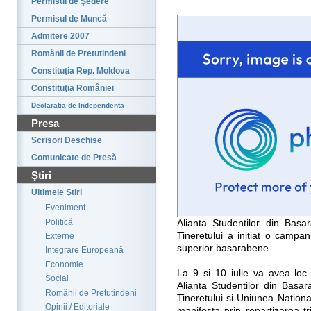
Permisul de Şedere
Permisul de Muncă
Admitere 2007
Românii de Pretutindeni
Constituţia Rep. Moldova
Constituţia României
Declaratia de Independenta
Presa
Scrisori Deschise
Comunicate de Presă
Ştiri
Ultimele Ştiri
Eveniment
Politică
Alianta Studentilor din Basar
Tineretului a initiat o campani
Externe
superior basarabene.
Integrare Europeană
Economie
La 9 si 10 iulie va avea loc 
Social
Alianta Studentilor din Basar
Românii de Pretutindeni
Tineretului si Uniunea Nation
Opinii / Editoriale
manifesta prin repartizarea tr