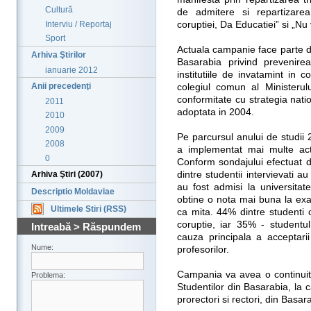
Cultură
de admitere si repartizarea
Interviu / Reportaj
coruptiei, Da Educatiei” si „Nu
Sport
Actuala campanie face parte din
Arhiva Ştirilor
Basarabia privind prevenire
ianuarie 2012
institutiile de invatamint in 
Anii precedenţi
colegiul comun al Ministerul
conformitate cu strategia nati
2011
adoptata in 2004.
2010
2009
Pe parcursul anului de studii
2008
a implementat mai multe activ
0
Conform sondajului efectuat 
dintre studentii intervievati 
Arhiva Ştiri (2007)
au fost admisi la universitat
Descriptio Moldaviae
obtine o nota mai buna la ex
Ultimele Stiri (RSS)
ca mita. 44% dintre studenti 
coruptie, iar 35% - studentu
Intreabă > Răspundem
cauza principala a acceptarii 
Nume:
profesorilor.
Campania va avea o continuita
Problema:
Studentilor din Basarabia, la c
prorectori si rectori, din Basar