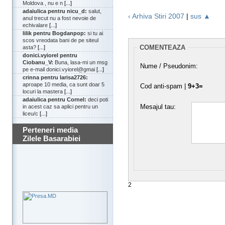
Moldova , nu e n
[...]
adaiulica pentru nicu_d:
salut,
‹ Arhiva Stiri 2007
|
sus ▲
anul trecut nu a fost nevoie de
echivalare
[...]
lilik pentru Bogdanpop:
si tu ai
scos vreodata bani de pe siteul
COMENTEAZA
asta?
[...]
donici.vyiorel pentru
Ciobanu_V:
Buna, lasa-mi un msg
Nume / Pseudonim:
pe e-mail donici.vyiorel@gmai
[...]
crinna pentru larisa2726:
aproape 10 media, ca sunt doar 5
Cod anti-spam |
9+3=
locuri la mastera
[...]
adaiulica pentru Cornel:
deci poti
Mesajul tau:
in acest caz sa aplici pentru un
liceu/c
[...]
Perteneri media
Zilele Basarabiei
2