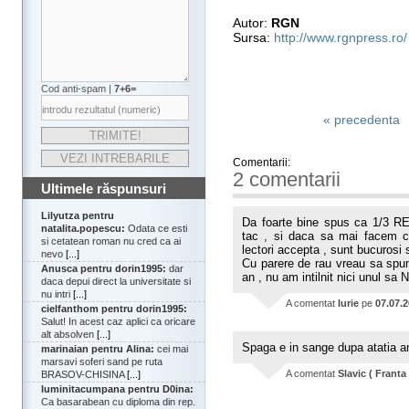
Autor:
RGN
Sursa:
http://www.rgnpress.ro/
Cod anti-spam |
7+6=
« precedenta
Comentarii:
2 comentarii
Ultimele răspunsuri
Lilyutza pentru
Da foarte bine spus ca 1/3 RE
natalita.popescu:
Odata ce esti
tac , si daca sa mai facem 
si cetatean roman nu cred ca ai
lectori accepta , sunt bucurosi s
nevo
[...]
Cu parere de rau vreau sa spun
Anusca pentru dorin1995:
dar
an , nu am intilnit nici unul sa N
daca depui direct la universitate si
nu intri
[...]
A comentat
Iurie
pe
07.07.
cielfanthom pentru dorin1995:
Salut! In acest caz aplici ca oricare
alt absolven
[...]
Spaga e in sange dupa atatia a
marinaian pentru Alina:
cei mai
marsavi soferi sand pe ruta
A comentat
Slavic ( Franta 
BRASOV-CHISINA
[...]
luminitacumpana pentru D0ina:
Ca basarabean cu diploma din rep.