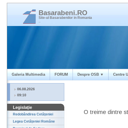
Basarabeni.RO
Site-ul Basarabenilor in Romania
_
Galeria Multimedia
FORUM
Despre OSB ▼
Centre U
06.08.2026
09:10
Legislaţie
O treime dintre s
Redobândirea Cetăţeniei
Legea Cetăţeniei Române