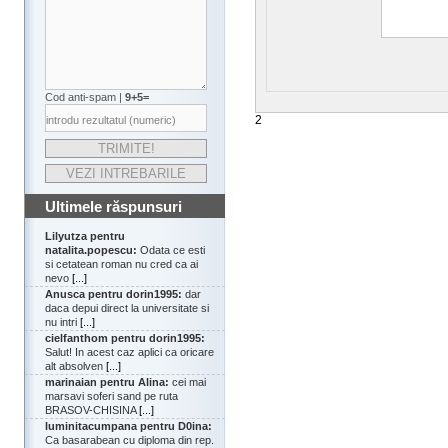
Cod anti-spam |
9+5=
2
Ultimele răspunsuri
Lilyutza pentru
natalita.popescu:
Odata ce esti
si cetatean roman nu cred ca ai
nevo
[...]
Anusca pentru dorin1995:
dar
daca depui direct la universitate si
nu intri
[...]
cielfanthom pentru dorin1995:
Salut! In acest caz aplici ca oricare
alt absolven
[...]
marinaian pentru Alina:
cei mai
marsavi soferi sand pe ruta
BRASOV-CHISINA
[...]
luminitacumpana pentru D0ina:
Ca basarabean cu diploma din rep.