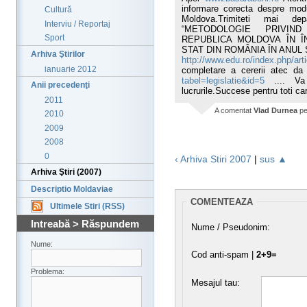
informare corecta despre modu
Cultură
Moldova.Trimiteti mai de
Interviu / Reportaj
“METODOLOGIE PRIVIN
Sport
REPUBLICA MOLDOVA ÎN Î
STAT DIN ROMÂNIA ÎN ANUL 
Arhiva Ştirilor
http://www.edu.ro/index.php/art
ianuarie 2012
completare a cererii atec da
tabel=legislatie&id=5
.... Va
Anii precedenţi
lucrurile.Succese pentru toti ca
2011
A comentat
Vlad Durnea
p
2010
2009
2008
0
‹ Arhiva Stiri 2007
|
sus ▲
Arhiva Ştiri (2007)
Descriptio Moldaviae
COMENTEAZA
Ultimele Stiri (RSS)
Intreabă > Răspundem
Nume / Pseudonim:
Nume:
Cod anti-spam |
2+9=
Problema:
Mesajul tau: