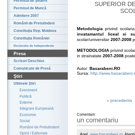
Permisul de Şedere
SUPERIOR DE
Permisul de Muncă
SCOL
Admitere 2007
Românii de Pretutindeni
Metodologia
privind scolari
Constituţia Rep. Moldova
invatamantul liceal si su
Constituţia României
scolar/universitar
2007-2008
p
Declaratia de Independenta
METODOLOGIA
privind scolar
Presa
in strainatate
2007-2008
poate
Scrisori Deschise
Autor:
Basarabeni.RO
Comunicate de Presă
Sursa:
http://www.basarabeni.
Ştiri
Ultimele Ştiri
Eveniment
Politică
« precedenta
Externe
Integrare Europeană
Comentarii:
Economie
un comentariu
Social
Românii de Pretutindeni
Opinii / Editoriale
Apel
www.basarabeni.ro
Atenti