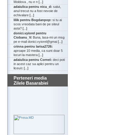
Moldova , nu e n
[...]
adaiulica pentru nicu_d:
salut,
anul trecut nu a fost nevoie de
echivalare
[...]
lilik pentru Bogdanpop:
si tu ai
scos vreodata bani de pe siteul
asta?
[...]
donici.vyiorel pentru
Ciobanu_V:
Buna, lasa-mi un msg
pe e-mail donici.vyiorel@gmai
[...]
crinna pentru larisa2726:
aproape 10 media, ca sunt doar 5
locuri la mastera
[...]
adaiulica pentru Cornel:
deci poti
in acest caz sa aplici pentru un
liceu/c
[...]
Perteneri media
Zilele Basarabiei