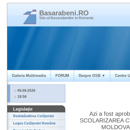
Basarabeni.RO
Site-ul Basarabenilor in Romania
_
Galeria Multimedia
FORUM
Despre OSB ▼
Centre U
06.08.2026
18:56
Legislaţie
Azi a fost ap
Redobândirea Cetăţeniei
SCOLARIZAREA C
Legea Cetăţeniei Române
MOLDOVA 