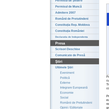
Permisul de Şedere
Permisul de Muncă
Admitere 2007
Românii de Pretutindeni
Constituţia Rep. Moldova
Constituţia României
Declaratia de Independenta
Presa
Scrisori Deschise
Comunicate de Presă
Ştiri
Ultimele Ştiri
Eveniment
P
Politică
c
Externe
T
Integrare Europeană
co
Economie
P
Social
e
Românii de Pretutindeni
r
Opinii / Editoriale
g