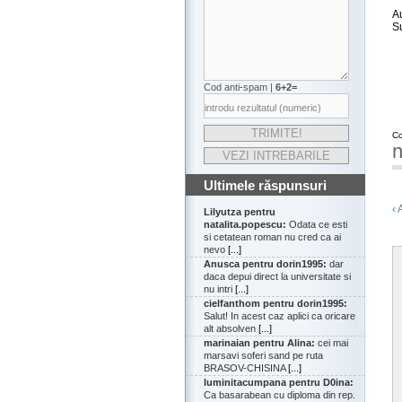
A
S
Cod anti-spam |
6+2=
Co
n
Ultimele răspunsuri
‹ 
Lilyutza pentru
natalita.popescu:
Odata ce esti
si cetatean roman nu cred ca ai
nevo
[...]
Anusca pentru dorin1995:
dar
daca depui direct la universitate si
nu intri
[...]
cielfanthom pentru dorin1995:
Salut! In acest caz aplici ca oricare
alt absolven
[...]
marinaian pentru Alina:
cei mai
marsavi soferi sand pe ruta
BRASOV-CHISINA
[...]
luminitacumpana pentru D0ina:
Ca basarabean cu diploma din rep.