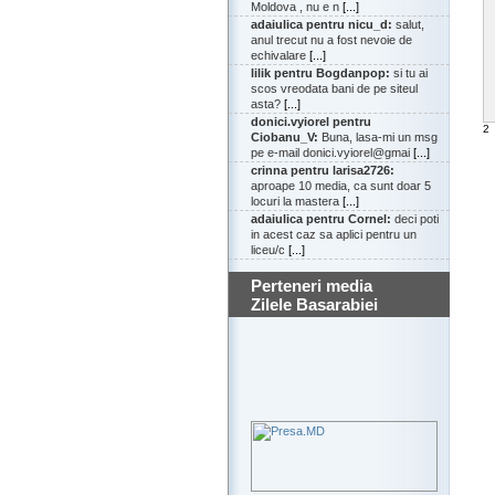
Moldova , nu e n
[...]
adaiulica pentru nicu_d:
salut,
anul trecut nu a fost nevoie de
echivalare
[...]
lilik pentru Bogdanpop:
si tu ai
scos vreodata bani de pe siteul
asta?
[...]
donici.vyiorel pentru
2
Ciobanu_V:
Buna, lasa-mi un msg
pe e-mail donici.vyiorel@gmai
[...]
crinna pentru larisa2726:
aproape 10 media, ca sunt doar 5
locuri la mastera
[...]
adaiulica pentru Cornel:
deci poti
in acest caz sa aplici pentru un
liceu/c
[...]
Perteneri media
Zilele Basarabiei