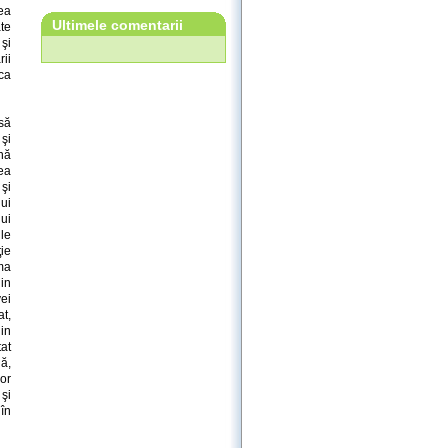
ea
Ultimele comentarii
ate
 şi
rii
ca
 să
şi
nă
eea
 şi
ui
lui
ile
ie
ma
din
ei
t,
in
tat
uă,
lor
 şi
 în