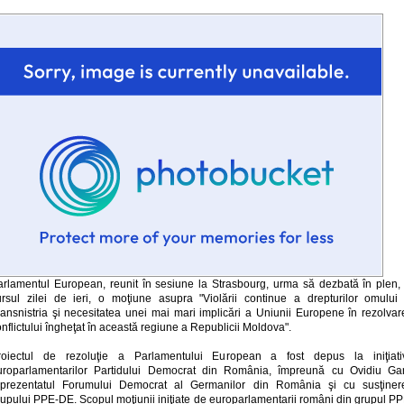
arlamentul European, reunit în sesiune la Strasbourg, urma să dezbată în plen, 
ursul zilei de ieri, o moţiune asupra "Violării continue a drepturilor omului 
ransnistria şi necesitatea unei mai mari implicări a Uniunii Europene în rezolvar
nflictului îngheţat în această regiune a Republicii Moldova".
roiectul de rezoluţie a Parlamentului European a fost depus la iniţiati
uroparlamentarilor Partidului Democrat din România, împreună cu Ovidiu Gan
eprezentatul Forumului Democrat al Germanilor din România şi cu susţiner
rupului PPE-DE. Scopul moţiunii iniţiate de europarlamentarii români din grupul PP