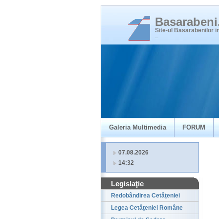
Basaraben
Site-ul Basarabenilor 
_
Galeria Multimedia
FORUM
07.08.2026
14:32
Legislaţie
Redobândirea Cetăţeniei
Legea Cetăţeniei Române