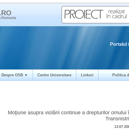
i.RO
in Romania
Portalul 
Despre OSB ▼
Centre Universitare
Linkuri
Politica d
Moţiune asupra violării continue a drepturilor omului 
Transnistr
13.07.20