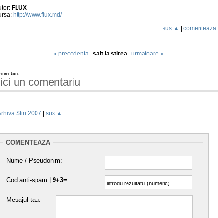
utor:
FLUX
ursa:
http://www.flux.md/
sus ▲
|
comenteaza
« precedenta
salt la stirea
urmatoare »
mentarii:
ici un comentariu
Arhiva Stiri 2007
|
sus ▲
COMENTEAZA
Nume / Pseudonim:
Cod anti-spam |
9+3=
Mesajul tau: