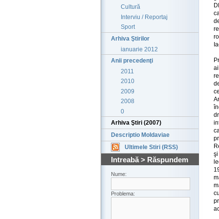
D
Cultură
ca
Interviu / Reportaj
de
Sport
re
r
Arhiva Ştirilor
Ia
ianuarie 2012
Pr
Anii precedenţi
a
2011
r
2010
de
2009
ce
A
2008
în
0
dr
i
Arhiva Ştiri (2007)
c
Descriptio Moldaviae
pr
R
Ultimele Stiri (RSS)
ş
Intreabă > Răspundem
l
19
Nume:
ma
ma
cu
Problema:
pr
ac