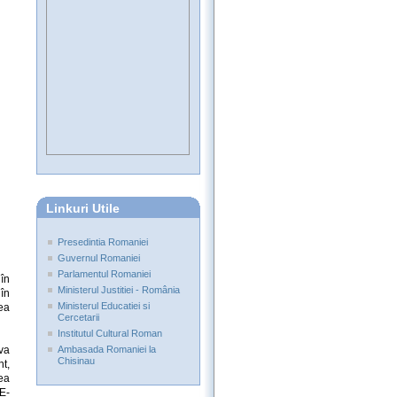
Linkuri Utile
Presedintia Romaniei
Guvernul Romaniei
Parlamentul Romaniei
în
Ministerul Justitiei - România
în
Ministerul Educatiei si
ea
Cercetarii
Institutul Cultural Roman
va
Ambasada Romaniei la
Chisinau
t,
ea
E-