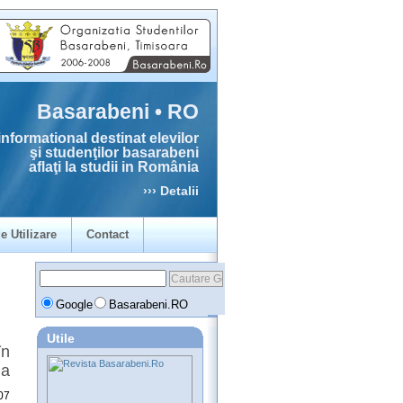
Basarabeni • RO
informational destinat elevilor
şi studenţilor basarabeni
aflaţi la studii in România
››› Detalii
e Utilizare
Contact
Google
Basarabeni.RO
Utile
în
ia
07