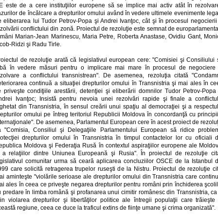
E este de a cere instituţiilor europene să se implice mai activ atât în rezolvar
zurilor de încălcare a drepturilor omului având în vedere ultimele evenimente leg
 eliberarea lui Tudor Petrov-Popa şi Andrei Ivanţoc, cât şi în procesul negocierii
zolvării conflictului din zonă. Proiectul de rezoluţie este semnat de europarlamenta
omâni Marian-Jean Marinescu, Maria Petre, Roberta Anastase, Ovidiu Gant, Moni
cob-Ridzi şi Radu Tirle.
oiectul de rezoluţie arată că legislativul european cere: "Comisiei şi Consiliului
ibă în vedere măsuri pentru o implicare mai mare în procesul de negociere 
ezolvare a conflictului transnistrean". De asemenea, rezoluţia citată "Condam
teriorarea continuă a situaţiei drepturilor omului în Transnistria şi mai ales în c
 priveşte condiţiile arestării, detenţiei şi eliberării domnilor Tudor Petrov-Popa
ndrei Ivanţoc; Insistă pentru nevoia unei rezolvări rapide şi finale a conflictul
ghetat din Transnistria, în sensul creării unui spaţiu al democraţiei şi a respectu
epturilor omului pe întreg teritoriul Republicii Moldova în concordanţă cu principi
nternaţionale". De asemenea, Parlamentul European cere în acest proiect de rezoluţ
a "Comisia, Consiliul şi Delegaţiile Parlamentului European să ridice proble
otecţiei drepturilor omului în Transnistria în timpul contactelor lor cu oficiali 
epublica Moldova şi Federaţia Rusă în contextul aspiraţiilor europene ale Moldov
i a relaţiilor dintre Uniunea Europeană şi Rusia". În proiectul de rezoluţie cita
egislativul comunitar urma să ceară aplicarea concluziilor OSCE de la Istanbul d
99 care solicită retragerea trupelor ruseşti de la Nistru. Proiectul de rezoluţie ci
i aminteşte "violările serioase ale drepturilor omului din Transnistria care contin
i ales în ceea ce priveşte negarea drepturilor pentru români prin închiderea şcoli
 predare în limba română şi profanarea unui cimitir românesc din Transnistria, ca
in violarea drepturilor şi libertăţilor politice ale întregii populaţii care trăieşte
eastă regiune, ceea ce duce la traficul extins de fiinţe umane şi crima organizată".