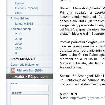
Cultură
Interviu / Reportaj
Staretul Manastirii „Sfantul
Primaria capitalei a acord
Sport
asezamantului monahal. Parac
Arhiva Ştirilor
deschis din 2003. „In traduce
ianuarie 2012
sange”. Aici, pe aceste locuri,
Anii precedenţi
cel Mare”, a spus parintele. I
pictat in bisericile din Basara
2011
2010
Potrivit parintelui Serghie, 
2009
desi se presupune ca ar fi f
2008
dateaza actul de danie prin c
0
Dumitrache Chirita Paleologu,
Mormant de la Ierusalim”. La 
Arhiva Ştiri (2007)
Manastirii Galata, de langa
Descriptio Moldaviae
Alexandru Ilias.
Ultimele Stiri (RSS)
Schitul „Sf. Arhangheli Mihail 
Intreabă > Răspundem
unui cutremur de pamant, dar 
Nume:
manastirii a fost distrusa in pe
Problema:
Autor:
RGN
Sursa:
http://www.rgnpress.ro/