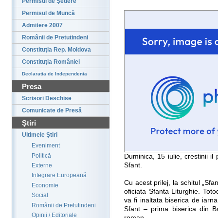
Permisul de Şedere
Permisul de Muncă
Admitere 2007
Românii de Pretutindeni
Constituţia Rep. Moldova
Constituţia României
Declaratia de Independenta
Presa
Scrisori Deschise
Comunicate de Presă
Ştiri
Ultimele Ştiri
Eveniment
Politică
Duminica, 15 iulie, crestinii i
Sfant.
Externe
Integrare Europeană
Cu acest prilej, la schitul „Sfa
Economie
oficiata Sfanta Liturghie. Toto
Social
va fi inaltata biserica de iar
Românii de Pretutindeni
Sfant – prima biserica din B
Opinii / Editoriale
roman.