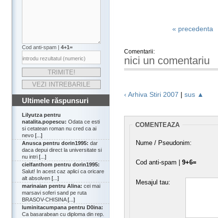
« precedenta
Cod anti-spam |
4+1=
Comentarii:
nici un comentariu
‹ Arhiva Stiri 2007
|
sus ▲
Ultimele răspunsuri
Lilyutza pentru
natalita.popescu:
Odata ce esti
COMENTEAZA
si cetatean roman nu cred ca ai
nevo
[...]
Nume / Pseudonim:
Anusca pentru dorin1995:
dar
daca depui direct la universitate si
nu intri
[...]
Cod anti-spam |
9+6=
cielfanthom pentru dorin1995:
Salut! In acest caz aplici ca oricare
alt absolven
[...]
Mesajul tau:
marinaian pentru Alina:
cei mai
marsavi soferi sand pe ruta
BRASOV-CHISINA
[...]
luminitacumpana pentru D0ina:
Ca basarabean cu diploma din rep.