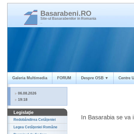
Basarabeni.RO
Site-ul Basarabenilor in Romania
_
Galeria Multimedia
FORUM
Despre OSB ▼
Centre U
06.08.2026
19:18
Legislaţie
In Basarabia se va 
Redobândirea Cetăţeniei
Legea Cetăţeniei Române