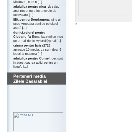
Moldova , nu e n
[...]
adaiulica pentru nicu_d:
salut,
anul trecut nu a fost nevoie de
echivalare
[...]
lilik pentru Bogdanpop:
si tu ai
scos vreodata bani de pe siteul
2
asta?
[...]
donici.vyiorel pentru
Ciobanu_V:
Buna, lasa-mi un msg
pe e-mail donici.vyiorel@gmai
[...]
crinna pentru larisa2726:
aproape 10 media, ca sunt doar 5
locuri la mastera
[...]
adaiulica pentru Cornel:
deci poti
in acest caz sa aplici pentru un
liceu/c
[...]
Perteneri media
Zilele Basarabiei