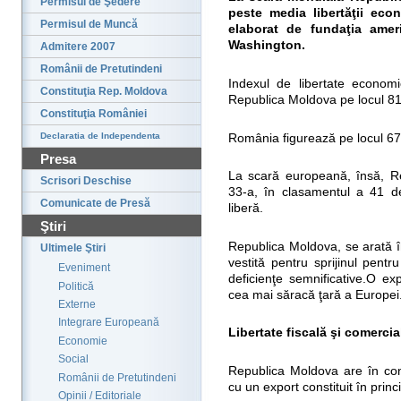
Permisul de Şedere
peste media libertăţii econ
Permisul de Muncă
elaborat de fundaţia amer
Washington.
Admitere 2007
Românii de Pretutindeni
Indexul de libertate econom
Constituţia Rep. Moldova
Republica Moldova pe locul 81
Constituţia României
Declaratia de Independenta
România figurează pe locul 67
Presa
La scară europeană, însă, Re
Scrisori Deschise
33-a, în clasamentul a 41 de 
Comunicate de Presă
liberă.
Ştiri
Republica Moldova, se arată în
Ultimele Ştiri
vestită pentru sprijinul pent
Eveniment
deficienţe semnificative.O exp
Politică
cea mai săracă ţară a Europei
Externe
Integrare Europeană
Libertate fiscală şi comercia
Economie
Social
Republica Moldova are în con
Românii de Pretutindeni
cu un export constituit în prin
Opinii / Editoriale