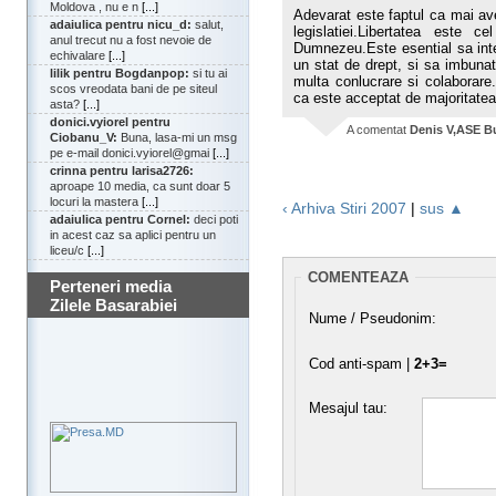
Moldova , nu e n
[...]
Adevarat este faptul ca mai av
adaiulica pentru nicu_d:
salut,
legislatiei.Libertatea este
anul trecut nu a fost nevoie de
Dumnezeu.Este esential sa in
echivalare
[...]
un stat de drept, si sa imbunata
lilik pentru Bogdanpop:
si tu ai
multa conlucrare si colaborare
scos vreodata bani de pe siteul
ca este acceptat de majoritatea
asta?
[...]
donici.vyiorel pentru
A comentat
Denis V,ASE B
Ciobanu_V:
Buna, lasa-mi un msg
pe e-mail donici.vyiorel@gmai
[...]
crinna pentru larisa2726:
aproape 10 media, ca sunt doar 5
locuri la mastera
[...]
‹ Arhiva Stiri 2007
|
sus ▲
adaiulica pentru Cornel:
deci poti
in acest caz sa aplici pentru un
liceu/c
[...]
COMENTEAZA
Perteneri media
Zilele Basarabiei
Nume / Pseudonim:
Cod anti-spam |
2+3=
Mesajul tau: