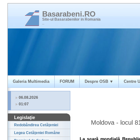
Basarabeni.RO
Site-ul Basarabenilor in Romania
_
Galeria Multimedia
FORUM
Despre OSB ▼
Centre U
06.08.2026
01:07
Legislaţie
Moldova - locul 8
Redobândirea Cetăţeniei
Legea Cetăţeniei Române
La scară mondială Republi