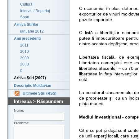
Cultură
O economie, în plus, deterior
Interviu / Reportaj
exporturilor de vinuri moldoven
Sport
gazele importate.
Arhiva Ştirilor
ianuarie 2012
O listă a libertăţilor econo
putea fi îmbucurătoare pentru
Anii precedenţi
dintre acestea depăşesc, proc
2011
2010
Libertatea fiscală, de exem
2009
Libertatea comerţului este e
2008
libertatea afacerilor – cu 70 p
0
libertatea în faţa intervenţiil
Arhiva Ştiri (2007)
sută.
Descriptio Moldaviae
La ecuatorul clasamentului de l
Ultimele Stiri (RSS)
de proprietate şi, cu un indi
Intreabă > Răspundem
piaţa muncii.
Nume:
Mediul investiţional - compr
Problema:
Cifre ce pot şi deja sunt con
de unii experţi locali, care susţ