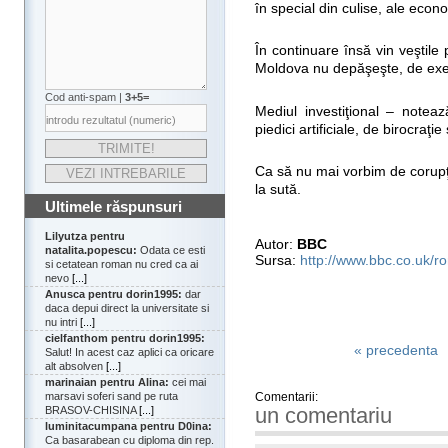
în special din culise, ale econ
În continuare însă vin veştile p
Moldova nu depăşeşte, de exe
Cod anti-spam |
3+5=
Mediul investiţional – note
piedici artificiale, de birocraţ
Ca să nu mai vorbim de corupţi
la sută.
Ultimele răspunsuri
Lilyutza pentru
Autor:
BBC
natalita.popescu:
Odata ce esti
Sursa:
http://www.bbc.co.uk/r
si cetatean roman nu cred ca ai
nevo
[...]
Anusca pentru dorin1995:
dar
daca depui direct la universitate si
nu intri
[...]
cielfanthom pentru dorin1995:
« precedenta
Salut! In acest caz aplici ca oricare
alt absolven
[...]
marinaian pentru Alina:
cei mai
Comentarii:
marsavi soferi sand pe ruta
un comentariu
BRASOV-CHISINA
[...]
luminitacumpana pentru D0ina:
Ca basarabean cu diploma din rep.