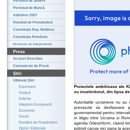
Permisul de Şedere
Permisul de Muncă
Admitere 2007
Românii de Pretutindeni
Constituţia Rep. Moldova
Constituţia României
Declaratia de Independenta
Presa
Scrisori Deschise
Comunicate de Presă
Ştiri
Ultimele Ştiri
Proiectele ambitioase ale K
Eveniment
cu incetinitorul, din lipsa de
Politică
Externe
Autoritatile ucrainene nu au i
Integrare Europeană
prevazute sa desfasoare p
Economie
guvernamental pentru intervalul
Social
in litigiu intre Ucraina si R
Românii de Pretutindeni
agentia Odesinform, citand bir
potrivit caruia nici pana la ace
Opinii / Editoriale