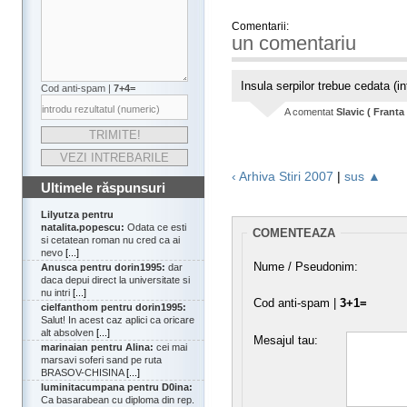
Comentarii:
un comentariu
Insula serpilor trebue cedata (i
Cod anti-spam |
7+4=
A comentat
Slavic ( Franta 
‹ Arhiva Stiri 2007
|
sus ▲
Ultimele răspunsuri
Lilyutza pentru
natalita.popescu:
Odata ce esti
COMENTEAZA
si cetatean roman nu cred ca ai
nevo
[...]
Nume / Pseudonim:
Anusca pentru dorin1995:
dar
daca depui direct la universitate si
nu intri
[...]
Cod anti-spam |
3+1=
cielfanthom pentru dorin1995:
Salut! In acest caz aplici ca oricare
alt absolven
[...]
Mesajul tau:
marinaian pentru Alina:
cei mai
marsavi soferi sand pe ruta
BRASOV-CHISINA
[...]
luminitacumpana pentru D0ina:
Ca basarabean cu diploma din rep.