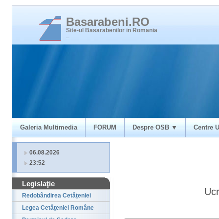
Basarabeni.RO
Site-ul Basarabenilor in Romania
_
Galeria Multimedia
FORUM
Despre OSB ▼
Centre U
06.08.2026
23:52
Legislaţie
Ucr
Redobândirea Cetăţeniei
Legea Cetăţeniei Române