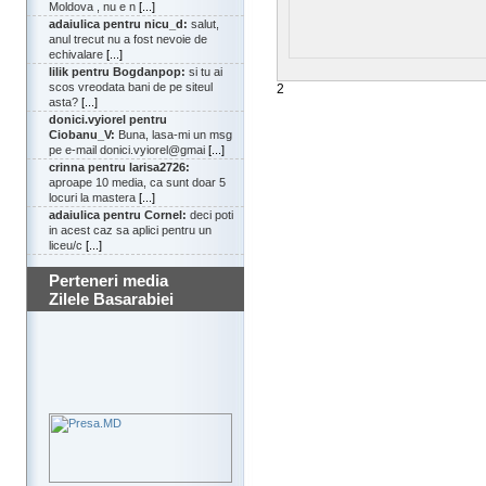
Moldova , nu e n
[...]
adaiulica pentru nicu_d:
salut,
anul trecut nu a fost nevoie de
echivalare
[...]
lilik pentru Bogdanpop:
si tu ai
scos vreodata bani de pe siteul
2
asta?
[...]
donici.vyiorel pentru
Ciobanu_V:
Buna, lasa-mi un msg
pe e-mail donici.vyiorel@gmai
[...]
crinna pentru larisa2726:
aproape 10 media, ca sunt doar 5
locuri la mastera
[...]
adaiulica pentru Cornel:
deci poti
in acest caz sa aplici pentru un
liceu/c
[...]
Perteneri media
Zilele Basarabiei