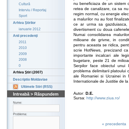
nu beneficiaza de un sistem d
Cultură
retea de canalizare, ca sa nu
Interviu / Reportaj
regim normal, cu energie elec
Sport
a malurilor nu au fost finalizat
Arhiva Ştirilor
ce ar urma sa gazduiasca, i
ianuarie 2012
divertisment cu doua cafenele,
Numai consolidarea malurilo
Anii precedenţi
milioane de grivne, in condit
2011
pentru aceasta se ridica, pent
2010
scrie HotNews, precizand ca v
2009
importante incalcari ale legi
2008
bugetare, peste 21 de milioane
0
Serpilor face obiectul unui l
problema delimitarii platoului
Arhiva Ştiri (2007)
ale Romaniei si Ucrainei in 
Descriptio Moldaviae
Internationale de Justitie de l
Ultimele Stiri (RSS)
Autor:
D.E.
Intreabă > Răspundem
Sursa:
http://www.ziua.ro/
Nume:
Problema:
« precedenta