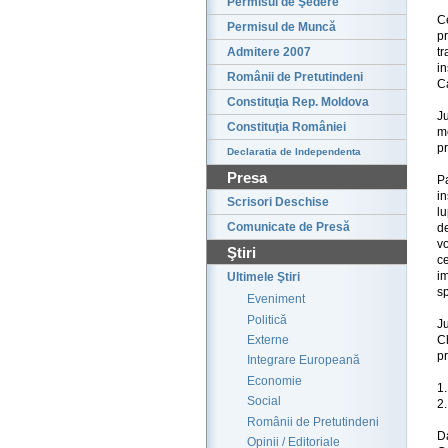
Permisul de Şedere
Ce
Permisul de Muncă
p
tr
Admitere 2007
i
Românii de Pretutindeni
Ca
Constituţia Rep. Moldova
Ju
Constituţia României
me
pr
Declaratia de Independenta
Presa
P
in
Scrisori Deschise
lu
Comunicate de Presă
de
v
Ştiri
ce
i
Ultimele Ştiri
sp
Eveniment
Politică
Ju
Ch
Externe
p
Integrare Europeană
Economie
1.
Social
2.
Românii de Pretutindeni
Da
Opinii / Editoriale