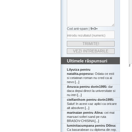
Cod anti-spam |
9+3=
Ultimele răspunsuri
2
Lilyutza pentru
natalita.popescu:
Odata ce esti
si cetatean roman nu cred ca ai
nevo
[...]
Anusca pentru dorin1995:
dar
daca depui direct la universitate si
nu intri
[...]
cielfanthom pentru dorin1995:
Salut! In acest caz aplici ca oricare
alt absolven
[...]
marinaian pentru Alina:
cei mai
marsavi soferi sand pe ruta
BRASOV-CHISINA
[...]
luminitacumpana pentru D0ina:
Ca basarabean cu diploma din rep.