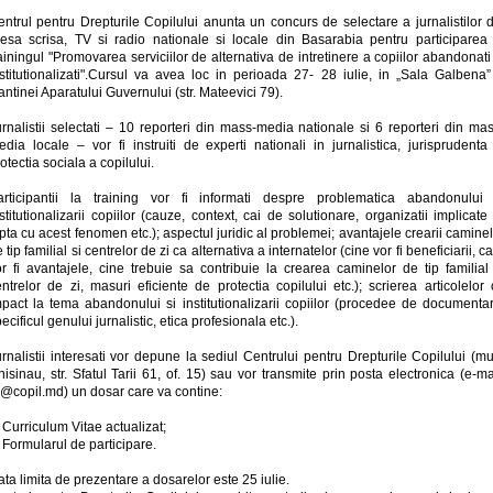
ntrul pentru Drepturile Copilului anunta un concurs de selectare a jurnalistilor 
resa scrisa, TV si radio nationale si locale din Basarabia pentru participarea 
ainingul "Promovarea serviciilor de alternativa de intretinere a copiilor abandonati
nstitutionalizati".Cursul va avea loc in perioada 27- 28 iulie, in „Sala Galbena”
ntinei Aparatului Guvernului (str. Mateevici 79).
rnalistii selectati – 10 reporteri din mass-media nationale si 6 reporteri din ma
dia locale – vor fi instruiti de experti nationali in jurnalistica, jurisprudenta
otectia sociala a copilului.
articipantii la training vor fi informati despre problematica abandonului 
stitutionalizarii copiilor (cauze, context, cai de solutionare, organizatii implicate
pta cu acest fenomen etc.); aspectul juridic al problemei; avantajele crearii camine
 tip familial si centrelor de zi ca alternativa a internatelor (cine vor fi beneficiarii, c
or fi avantajele, cine trebuie sa contribuie la crearea caminelor de tip familial 
ntrelor de zi, masuri eficiente de protectia copilului etc.); scrierea articolelor
mpact la tema abandonului si institutionalizarii copiilor (procedee de documentar
ecificul genului jurnalistic, etica profesionala etc.).
rnalistii interesati vor depune la sediul Centrului pentru Drepturile Copilului (m
isinau, str. Sfatul Tarii 61, of. 15) sau vor transmite prin posta electronica (e-ma
r@copil.md) un dosar care va contine:
 Curriculum Vitae actualizat;
 Formularul de participare.
ta limita de prezentare a dosarelor este 25 iulie.