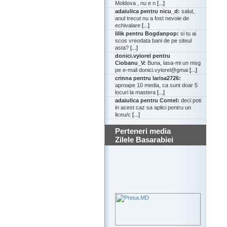
Moldova , nu e n
[...]
adaiulica pentru nicu_d:
salut,
anul trecut nu a fost nevoie de
echivalare
[...]
lilik pentru Bogdanpop:
si tu ai
scos vreodata bani de pe siteul
asta?
[...]
donici.vyiorel pentru
Ciobanu_V:
Buna, lasa-mi un msg
pe e-mail donici.vyiorel@gmai
[...]
crinna pentru larisa2726:
aproape 10 media, ca sunt doar 5
locuri la mastera
[...]
adaiulica pentru Cornel:
deci poti
in acest caz sa aplici pentru un
liceu/c
[...]
Perteneri media
Zilele Basarabiei