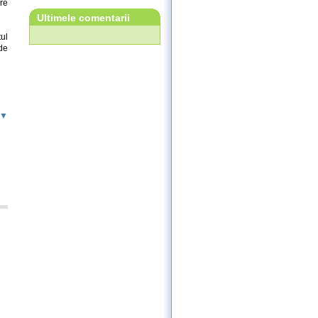
re
Ultimele comentarii
ul
de
 ▼