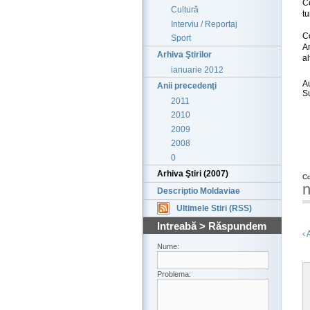
C
Cultură
tu
Interviu / Reportaj
C
Sport
A
Arhiva Ştirilor
al
ianuarie 2012
A
Anii precedenţi
S
2011
2010
2009
2008
0
Arhiva Ştiri (2007)
Co
n
Descriptio Moldaviae
Ultimele Stiri (RSS)
Intreabă > Răspundem
‹ 
Nume:
Problema: