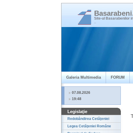
Basaraben
Site-ul Basarabenilor 
_
Galeria Multimedia
FORUM
07.08.2026
19:48
Legislaţie
T
Redobândirea Cetăţeniei
Legea Cetăţeniei Române