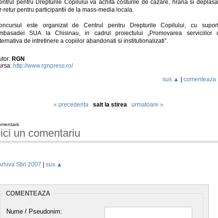
entrul pentru Drepturile Copilului va achita costurile de cazare, hrana si deplasa
r-retur pentru participantii de la mass-media locala.
oncursul este organizat de Centrul pentru Drepturile Copilului, cu suport
mbasadei SUA la Chisinau, in cadrul proiectului „Promovarea serviciilor 
ternativa de intretinere a copiilor abandonati si institutionalizati”.
utor:
RGN
ursa:
http://www.rgnpress.ro/
sus ▲
|
comenteaza
« precedenta
salt la stirea
urmatoare »
mentarii:
ici un comentariu
Arhiva Stiri 2007
|
sus ▲
COMENTEAZA
Nume / Pseudonim: