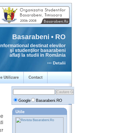
Basarabeni • RO
informational destinat elevilor
şi studenţilor basarabeni
aflaţi la studii in România
››› Detalii
e Utilizare
Contact
Google
Basarabeni.RO
Utile
de
ti
07