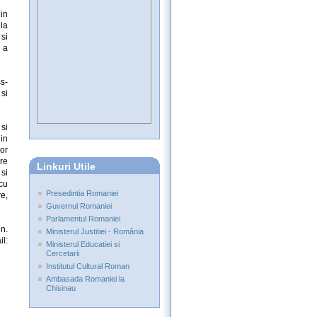
din
la
 si
 a
ss-
 si
si
 in
lor
are
Linkuri Utile
si
 cu
Presedintia Romaniei
e,
Guvernul Romaniei
Parlamentul Romaniei
un.
Ministerul Justitiei - România
il:
Ministerul Educatiei si
Cercetarii
Institutul Cultural Roman
Ambasada Romaniei la
Chisinau