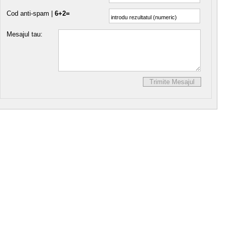
Cod anti-spam |
6+2=
Mesajul tau: